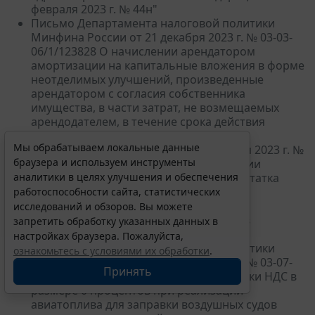
февраля 2023 г. № 44н"
Письмо Департамента налоговой политики
Минфина России от 21 декабря 2023 г. № 03-03-
06/1/123828 О начислении арендатором
амортизации на капитальные вложения в форме
неотделимых улучшений, произведенные
арендатором с согласия собственника
имущества, в части затрат, не возмещаемых
арендодателем, в течение срока действия
договора аренды
Мы обрабатываем локальные данные
Письмо Минфина России от 21 декабря 2023 г. №
браузера и используем инструменты
02-11-10/123895 О досрочном погашении
бюджетного кредита на пополнение остатка
аналитики в целях улучшения и обеспечения
средств на едином счете бюджета,
работоспособности сайта, статистических
предоставленного субъекту РФ и
исследований и обзоров. Вы можете
предоставлении бюджетного кредита в
запретить обработку указанных данных в
очередном финансовом году
настройках браузера. Пожалуйста,
Письмо Департамента налоговой политики
ознакомьтесь с условиями их обработки
.
Минфина России от 21 декабря 2023 г. № 03-07-
Принять
08/123865 О праве на применение ставки НДС в
размере 0 процентов при реализации
авиатоплива для заправки воздушных судов