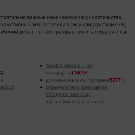
стоятельно важные изменения в законодательстве,
 нормативные акты вступили в силу или утратили силу,
рабочий день с просмотра правового календаря и вы
профессиональные
4)
стандарты
(
1601+
)
ра
должностные инструкции
(
5277
+
)
ческой
определитель занятий по
Общероссийскому
а
классификатору занятий