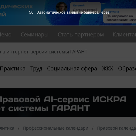
56
Автоматическое закрытие баннера через
Демо
Семинары
Стать партнером
Клиента
Практика
Труд
Социальная сфера
ЖКХ
Образ
алитика
Профессиональные календари
Правовой календ