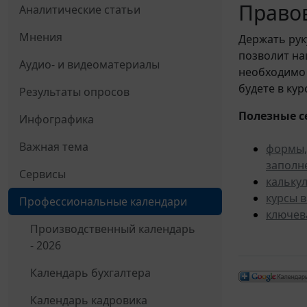
Правов
Аналитические статьи
Мнения
Держать рук
позволит н
Аудио- и видеоматериалы
необходимо 
будете в ку
Результаты опросов
Полезные с
Инфографика
Важная тема
формы,
заполн
Сервисы
кальку
курсы 
Профессиональные календари
ключев
Производственный календарь
- 2026
Календарь бухгалтера
Календарь кадровика