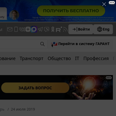
м
Войти
Eng
Перейти в систему ГАРАНТ
ование
Транспорт
Общество
IT
Профессия
П
арь
24 июля 2019