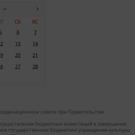
ПТ
СБ
ВС
5
6
7
12
13
14
19
20
21
26
27
28
Координационном совете при Правительстве
б осуществлении бюджетных инвестиций в завершение
ное государственное бюджетное учреждение культуры