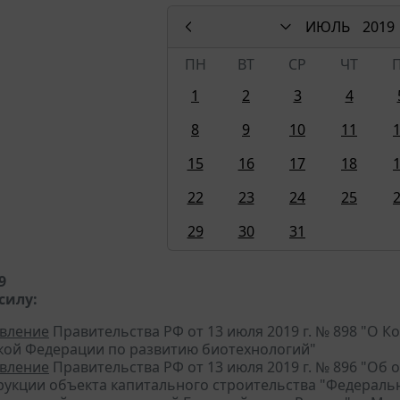
ИЮЛЬ
2019
ПН
ВТ
СР
ЧТ
1
2
3
4
8
9
10
11
15
16
17
18
22
23
24
25
29
30
31
9
силу:
вление
Правительства РФ от 13 июля 2019 г. № 898 "О 
кой Федерации по развитию биотехнологий"
вление
Правительства РФ от 13 июля 2019 г. № 896 "О
рукции объекта капитального строительства "Федераль