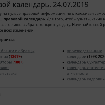
ой календарь. 24.07.2019
у на пульсе правовой информации, не отслеживая само
аш
правовой календарь
. Для того, чтобы узнать, какие
всего лишь выбрать конкретную дату. Начинайте свой 
рсе всех изменений!
ервисы
:
 бланки и образцы
производственные
ения
(
1267+
)
календари
(1998-202
ляторы
(
100+
)
календарь бухгалте
валют
календарь статисти
ая ставка
отчетности
календарь кадровик