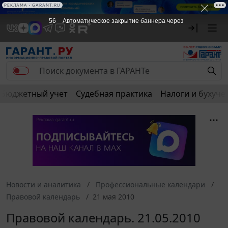
РЕКЛАМА
РЕКЛАМА • GARANT.RU
56
Автоматическое закрытие баннера через
Бюджетный учет
Судебная практика
Налоги и бухуче
Новости и аналитика
Профессиональные календари
Правовой календарь
21 мая 2010
Правовой календарь. 21.05.2010