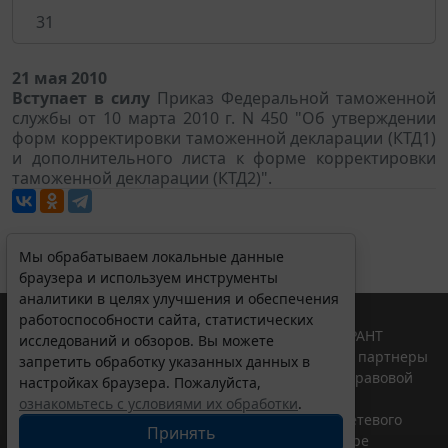
31
21 мая 2010
Вступает в силу
Приказ Федеральной таможенной
службы от 10 марта 2010 г. N 450 "Об утверждении
форм корректировки таможенной декларации (КТД1)
и дополнительного листа к форме корректировки
таможенной декларации (КТД2)".
Мы обрабатываем локальные данные
браузера и используем инструменты
аналитики в целях улучшения и обеспечения
работоспособности сайта, статистических
© ООО "НПП "ГАРАНТ-СЕРВИС", 2026. Система ГАРАНТ
исследований и обзоров. Вы можете
выпускается с 1990 года. Компания "Гарант" и ее партнеры
запретить обработку указанных данных в
являются участниками Российской ассоциации правовой
настройках браузера. Пожалуйста,
информации ГАРАНТ.
ознакомьтесь с условиями их обработки
.
Портал ГАРАНТ.РУ зарегистрирован в качестве сетевого
Принять
издания Федеральной службой по надзору в сфере