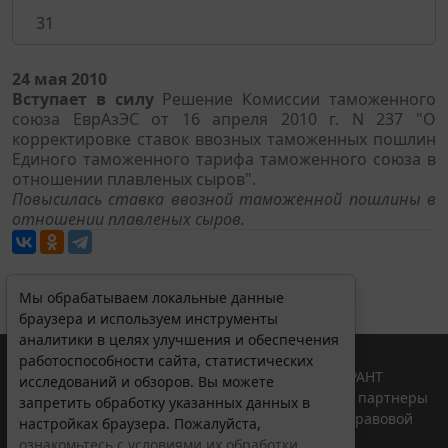
31
24 мая 2010
Вступает в силу
Решение Комиссии таможенного
союза ЕврАзЭС от 16 апреля 2010 г. N 237 "О
корректировке ставок ввозных таможенных пошлин
Единого таможенного тарифа таможенного союза в
отношении плавленых сыров".
Повысилась ставка ввозной таможенной пошлины в
отношении плавленых сыров.
Мы обрабатываем локальные данные
браузера и используем инструменты
аналитики в целях улучшения и обеспечения
работоспособности сайта, статистических
© ООО "НПП "ГАРАНТ-СЕРВИС", 2026. Система ГАРАНТ
исследований и обзоров. Вы можете
выпускается с 1990 года. Компания "Гарант" и ее партнеры
запретить обработку указанных данных в
являются участниками Российской ассоциации правовой
настройках браузера. Пожалуйста,
информации ГАРАНТ.
ознакомьтесь с условиями их обработки
.