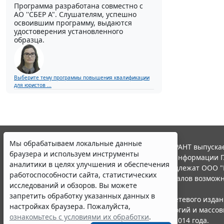
Программа разработана совместно с
АО ''СБЕР А". Слушателям, успешно
освоившим программу, выдаются
удостоверения установленного
образца.
Выберите тему программы повышения квалификации
для юристов ...
Мы обрабатываем локальные данные
© ООО "НПП "ГАРАНТ-СЕРВИС", 2026. Система ГАРАНТ выпускае
браузера и используем инструменты
участниками Российской ассоциации правовой информации Г
аналитики в целях улучшения и обеспечения
Все права на материалы сайта ГАРАНТ.РУ принадлежат ООО "
работоспособности сайта, статистических
Полное или частичное воспроизведение материалов возможн
исследований и обзоров. Вы можете
Правила использования портала.
запретить обработку указанных данных в
Портал ГАРАНТ.РУ зарегистрирован в качестве сетевого изда
настройках браузера. Пожалуйста,
надзору в сфере связи,информационных технологий и массо
ознакомьтесь с условиями их обработки
.
(Роскомнадзором), Эл № ФС77-58365 от 18 июня 2014 года.