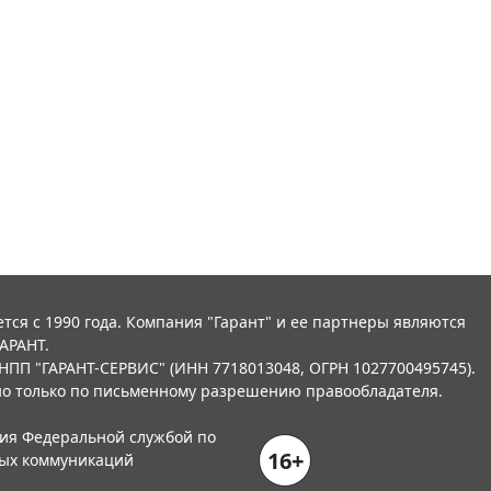
тся с 1990 года. Компания "Гарант" и ее партнеры являются
АРАНТ.
НПП "ГАРАНТ-СЕРВИС" (ИНН 7718013048, ОГРН 1027700495745).
о только по письменному разрешению правообладателя.
ния Федеральной службой по
16+
вых коммуникаций