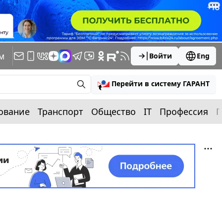
м
Войти
Eng
Перейти в систему ГАРАНТ
ование
Транспорт
Общество
IT
Профессия
П