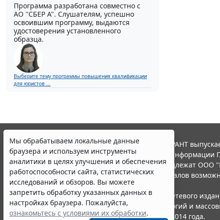
Программа разработана совместно с
АО ''СБЕР А". Слушателям, успешно
освоившим программу, выдаются
удостоверения установленного
образца.
Выберите тему программы повышения квалификации
для юристов ...
Мы обрабатываем локальные данные
© ООО "НПП "ГАРАНТ-СЕРВИС", 2026. Система ГАРАНТ выпускае
браузера и используем инструменты
участниками Российской ассоциации правовой информации Г
аналитики в целях улучшения и обеспечения
Все права на материалы сайта ГАРАНТ.РУ принадлежат ООО "
работоспособности сайта, статистических
Полное или частичное воспроизведение материалов возможн
исследований и обзоров. Вы можете
Правила использования портала.
запретить обработку указанных данных в
Портал ГАРАНТ.РУ зарегистрирован в качестве сетевого изда
настройках браузера. Пожалуйста,
надзору в сфере связи,информационных технологий и массо
ознакомьтесь с условиями их обработки
.
(Роскомнадзором), Эл № ФС77-58365 от 18 июня 2014 года.