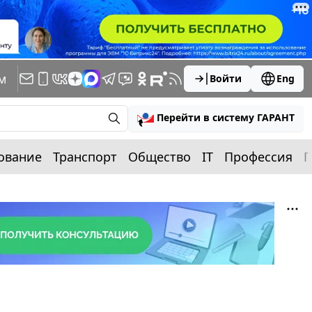
м
Войти
Eng
Перейти в систему ГАРАНТ
ование
Транспорт
Общество
IT
Профессия
П