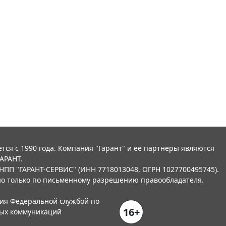
тся с 1990 года. Компания "Гарант" и ее партнеры являются
АРАНТ.
НПП "ГАРАНТ-СЕРВИС" (ИНН 7718013048, ОГРН 1027700495745).
о только по письменному разрешению правообладателя.
ния Федеральной службой по
16+
вых коммуникаций