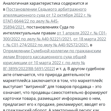
Аналогичная характеристика содержится и
в
Постановлении Седьмого арбитражного
апелляционного суда от 12 октября 2022 г. №
07АП-6644/22 по делу № А45-
35894/2021
, постановлениях Суда по
интеллектуальным правам
от 1 апреля 2022 г. № С01-
300/2022 по делу № А40-92221/2021
,
от 18 марта 2022
г. № С01-274/2022 по делу № А40-92572/2021
, в
Определении Судебной коллегии по гражданским
делам Второго кассационного суда общей
юрисдикции от 10 марта 2022 г. по делу №
8Г-3899/2022[88-5691/2022]
и т. д. В другом судебном
акте отмечается, что природа деятельности
маркетплейса заключается в том, что маркетплейс
выступает "витриной" для товаров продавца – это
означает, что продавцы самостоятельно формируют
карточки товара, размещают информацию о нем,
предлагают его к продаже, рекламируют, вводят его
в гражданский оборот. А электронный ресурс как