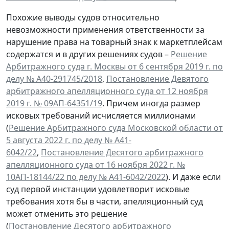
Похожие выводы судов относительно
невозможности применения ответственности за
нарушение права на товарный знак к маркетплейсам
содержатся и в других решениях судов –
Решение
Арбитражного суда г. Москвы от 6 сентября 2019 г. по
делу № А40-291745/2018
,
Постановление Девятого
арбитражного апелляционного суда от 12 ноября
2019 г. № 09АП-64351/19
. Причем иногда размер
исковых требований исчисляется миллионами
(
Решение Арбитражного суда Московской области от
5 августа 2022 г. по делу № А41-
6042/22
,
Постановление Десятого арбитражного
апелляционного суда от 16 ноября 2022 г. №
10АП-18144/22 по делу № А41-6042/2022
). И даже если
суд первой инстанции удовлетворит исковые
требования хотя бы в части, апелляционный суд
может отменить это решение
(
Постановление Десятого арбитражного