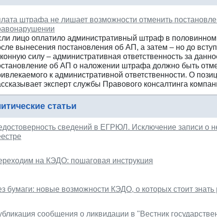
плата штрафа не лишает возможности отменить постановл
равонарушении
сли лицо оплатило административный штраф в половинном 
осле вынесения постановления об АП, а затем – но до всту
аконную силу – административная ответственность за данно
остановление об АП о наложении штрафа должно быть отме
ривлекаемого к административной ответственности. О пози
ассказывает эксперт службы Правового консалтинга компа
итические статьи
едостоверность сведений в ЕГРЮЛ. Исключение записи о н
еестре
ереходим на КЭДО: пошаговая инструкция
ез бумаги: новые возможности КЭДО, о которых стоит знать
убликация сообщения о ликвидации в "Вестник государствен