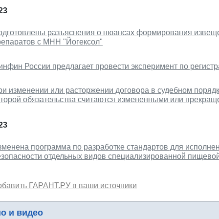
23
одготовлены разъяснения о нюансах формирования извеще
репаратов с МНН "Йогексол"
инфин России предлагает провести эксперимент по регистра
ри изменении или расторжении договора в судебном порядке
оторой обязательства считаются измененными или прекра
23
зменена программа по разработке стандартов для исполне
езопасности отдельных видов специализированной пищево
обавить ГАРАНТ.РУ в ваши источники
о и видео