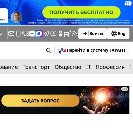
м
Войти
Eng
Перейти в систему ГАРАНТ
ование
Транспорт
Общество
IT
Профессия
П