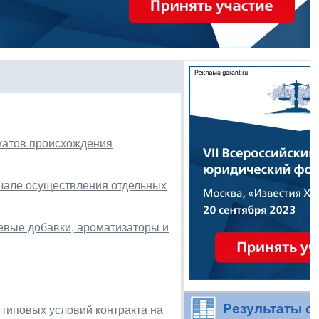
икатов происхождения
ачале осуществления отдельных
щевые добавки, ароматизаторы и
Результаты о
 типовых условий контракта на