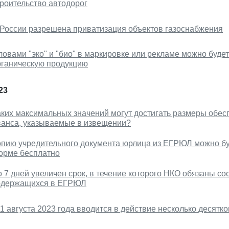
троительство автодорог
 России разрешена приватизация объектов газоснабжения
овами "эко" и "био" в маркировке или рекламе можно будет
рганическую продукцию
23
аких максимальных значений могут достигать размеры обес
ванса, указываемые в извещении?
опию учредительного документа юрлица из ЕГРЮЛ можно буд
орме бесплатно
о 7 дней увеличен срок, в течение которого НКО обязаны с
одержащихся в ЕГРЮЛ
1 августа 2023 года вводится в действие несколько десятк