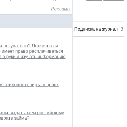
Реклама
Подписка на журнал
"За
ты покупателю? Является ли
о имеет право расплачиваться
я в руки и изучать информацию
я этилового спирта в целях
раны выдать заем российскому
зврате займа?