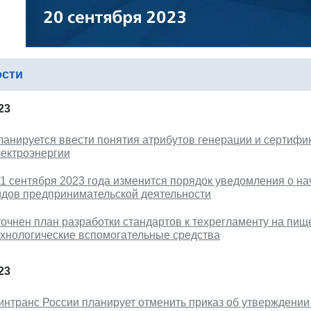
ости
23
ланируется ввести понятия атрибутов генерации и сертиф
лектроэнергии
 1 сентября 2023 года изменится порядок уведомления о н
идов предпринимательской деятельности
точнен план разработки стандартов к техрегламенту на пи
ехнологические вспомогательные средства
23
интранс России планирует отменить приказ об утверждении