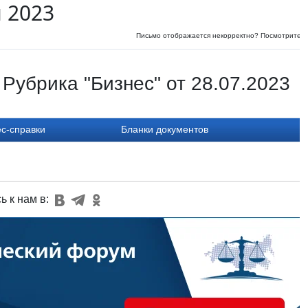
я 2023
Письмо отображается некорректно? Посмотрите
и
Рубрика "Бизнес" от 28.07.2023
с-справки
Бланки документов
ь к нам в: