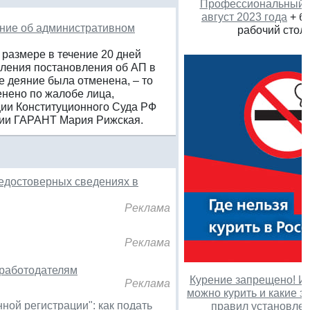
Профессиональный к
август 2023 года
+ бо
ение об административном
рабочий стол
размере в течение 20 дней
пления постановления об АП в
е деяние была отменена, – то
нено по жалобе лица,
ции Конституционного Суда РФ
нии ГАРАНТ Мария Рижская.
едостоверных сведениях в
Реклама
Реклама
 работодателям
Курение запрещено! Ил
Реклама
можно курить и какие 
ной регистрации": как подать
правил установле