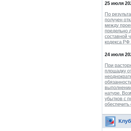
25 июля 20
По результ
получен отк
между прое
предельно д
составной ч
кодекса РФ
24 июля 20
При растор
площадку о
неоднократн
обязанность
выполнении 
натуре. Во
убытков с 
обеспечить
Клуб