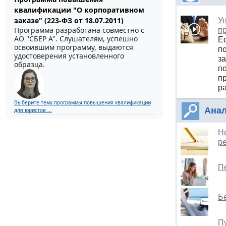
квалификации "О корпоративном
заказе" (223-ФЗ от 18.07.2011)
У
Программа разработана совместно с
п
АО ''СБЕР А". Слушателям, успешно
Е
освоившим программу, выдаются
п
удостоверения установленного
з
образца.
п
п
р
Выберите тему программы повышения квалификации
Анал
для юристов ...
Н
р
П
Б
П