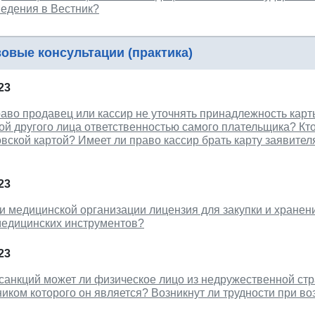
ведения в Вестник?
овые консультации (практика)
23
аво продавец или кассир не уточнять принадлежность кар
ой другого лица ответственностью самого плательщика? Кт
вской картой? Имеет ли право кассир брать карту заявител
23
и медицинской организации лицензия для закупки и хранени
медицинских инструментов?
23
 санкций может ли физическое лицо из недружественной ст
иком которого он является? Возникнут ли трудности при во