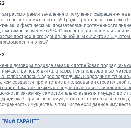
23
атам рассмотрения заявления о получении разрешения на в
аз в соответствии с ч. 6 ст. 55 Градостроительного кодекса Р
ктными и фактическими показателями протяженности ливн
опустимое значение в 5%. Признается ли ливневая канализ
астью построенного здания, линейным объектом? С учетом ч
 правомерен ли отказ?
23
жении договора подряда заказчик потребовал подрядчика о
т имущества подрядчика, а также неиспользованных матер
о направлялось в адрес подрядчика. Подрядчик в течение 
, чем создается препятствие в пользовании строительной п
работ. Заказчик не желает подавать исковое заявление о 
зможно ли заказчику самостоятельно вывезти имущество с
подрядчика? При вывозе имущества со строительной площад
 сохранность имущества, в том числе если данное имущес
 "Мой ГАРАНТ"