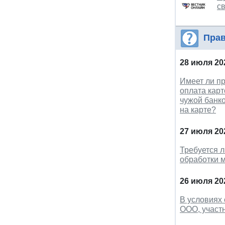
с
Прав
28 июля 20
Имеет ли пр
оплата карт
чужой банко
на карте?
27 июля 20
Требуется л
обработки 
26 июля 20
В условиях
ООО, участн