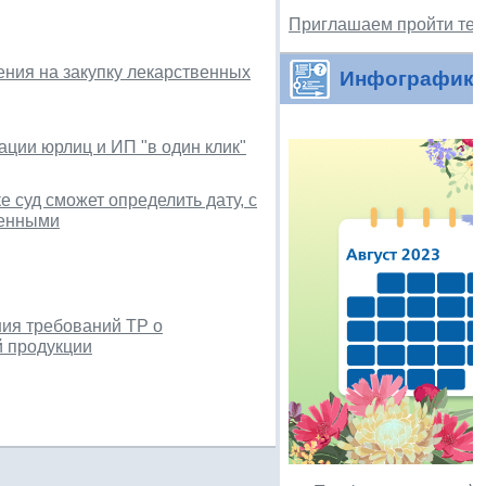
Приглашаем пройти тес
ния на закупку лекарственных
Инфографика
ции юрлиц и ИП "в один клик"
 суд сможет определить дату, с
щенными
ния требований ТР о
й продукции