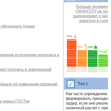
Больше половины 
ГАРАНТ.РУ не под
законопроект о зап
алкоголя в супе
 обозначать только
печения исполнения контракта и
ет получить в электронной
Тест
ообщать об изменении сведений,
Как часто учреждению 
формировать приходны
ов новых ГОСТов
ордер, если оно реализ
наличный расчет с при