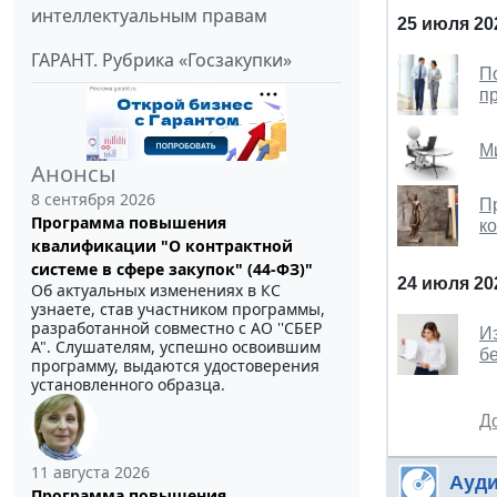
интеллектуальным правам
25 июля 20
ГАРАНТ. Рубрика «Госзакупки»
П
п
М
Анонсы
8 сентября 2026
П
Программа повышения
к
квалификации "О контрактной
системе в сфере закупок" (44-ФЗ)"
24 июля 20
Об актуальных изменениях в КС
узнаете, став участником программы,
разработанной совместно с АО ''СБЕР
И
А". Слушателям, успешно освоившим
б
программу, выдаются удостоверения
установленного образца.
Д
11 августа 2026
Ауди
Программа повышения