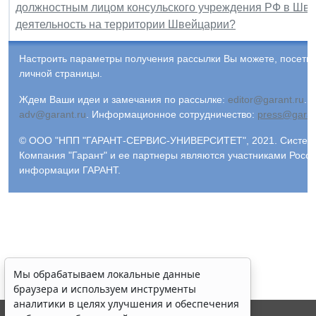
должностным лицом консульского учреждения РФ в Шв
деятельность на территории Швейцарии?
Настроить параметры получения рассылки Вы можете, посети
личной страницы.
Ждем Ваши идеи и замечания по рассылке:
editor@garant.ru
.
Р
adv@garant.ru
.
Информационное сотрудничество:
press@garan
© ООО "НПП "ГАРАНТ-СЕРВИС-УНИВЕРСИТЕТ", 2021. Система 
Компания "Гарант" и ее партнеры являются участниками Росс
информации ГАРАНТ.
Мы обрабатываем локальные данные
браузера и используем инструменты
аналитики в целях улучшения и обеспечения