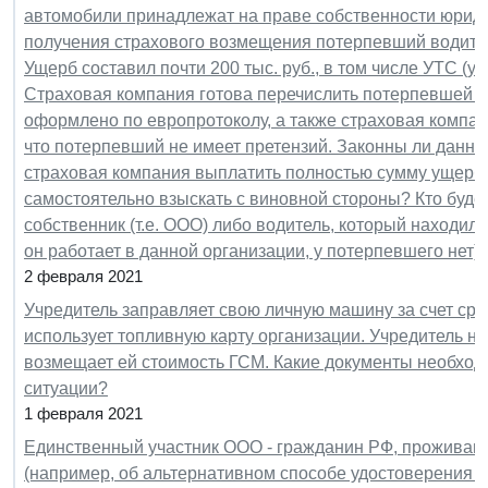
автомобили принадлежат на праве собственности юрид
получения страхового возмещения потерпевший водите
Ущерб составил почти 200 тыс. руб., в том числе УТС (ут
Страховая компания готова перечислить потерпевшей ст
оформлено по европротоколу, а также страховая компан
что потерпевший не имеет претензий. Законны ли данн
страховая компания выплатить полностью сумму ущерба
самостоятельно взыскать с виновной стороны? Кто будет
собственник (т.е. ООО) либо водитель, который находилс
он работает в данной организации, у потерпевшего нет)
2 февраля 2021
Учредитель заправляет свою личную машину за счет сре
использует топливную карту организации. Учредитель не
возмещает ей стоимость ГСМ. Какие документы необход
ситуации?
1 февраля 2021
Единственный участник ООО - гражданин РФ, проживаю
(например, об альтернативном способе удостоверения 