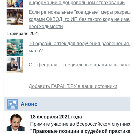
информации о добровольном страховании
Если региональные "ковидные" меры разрешал
кодами ОКВЭД, то ИП без такого кода не имел
необходимости
1 февраля 2021
10 офлайн аптек для получения разрешения н
мало?
С 1 февраля – специальные правила вступлени
Добавить ГАРАНТ.РУ в ваши источники
Анонс
18 февраля 2021 года
Примите участие во Всероссийском спутнико
"Правовые позиции в судебной практике п