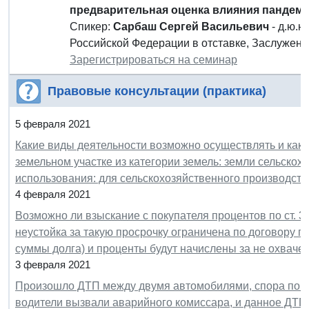
предварительная оценка влияния пандем
Спикер:
Сарбаш Сергей Васильевич
- д.ю.н
Российской Федерации в отставке, Заслужен
Зарегистрироваться на семинар
Правовые консультации (практика)
5 февраля 2021
Какие виды деятельности возможно осуществлять и как
земельном участке из категории земель: земли сельскох
использования: для сельскохозяйственного производств
4 февраля 2021
Возможно ли взыскание с покупателя процентов по ст. 3
неустойка за такую просрочку ограничена по договору 
суммы долга) и проценты будут начислены за не охвач
3 февраля 2021
Произошло ДТП между двумя автомобилями, спора по ви
водители вызвали аварийного комиссара, и данное ДТП