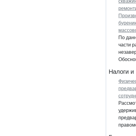
скважин
ремонти
Произво
бурению
массово
По дан
части р
незавер
Обоснов
Налоги и
Физичес
предва
сотруд
Рассмо
удержи
предвар
правоме