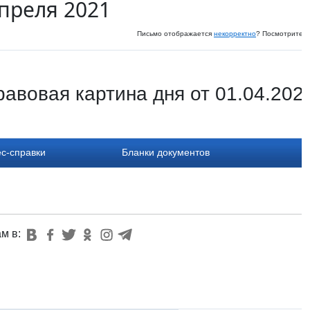
апреля 2021
Письмо отображается
некорректно
? Посмотрите и
авовая картина дня от 01.04.202
с-справки
Бланки документов
ам в: