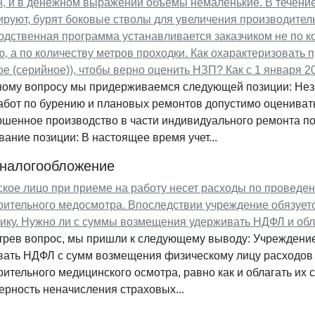
, и в денежном выражении объемы немаленькие. В течение
руют, бурят боковые стволы для увеличения производител
дственная программа устанавливается заказчиком не по к
, а по количеству метров проходки. Как охарактеризовать 
е (серийное)), чтобы верно оценить НЗП? Как с 1 января 
ному вопросу мы придерживаемся следующей позиции: Нез
абот по бурению и плановых ремонтов допустимо оценивать
шенное производство в части индивидуального ремонта по
ание позиции: В настоящее время учет...
 налогообложение
кое лицо при приеме на работу несет расходы по проведе
рительного медосмотра. Впоследствии учреждение обязует
нику. Нужно ли с суммы возмещения удерживать НДФЛ и обл
трев вопрос, мы пришли к следующему выводу: Учреждение
вать НДФЛ с сумм возмещения физическому лицу расходов 
ительного медицинского осмотра, равно как и облагать их
рность неначисления страховых...