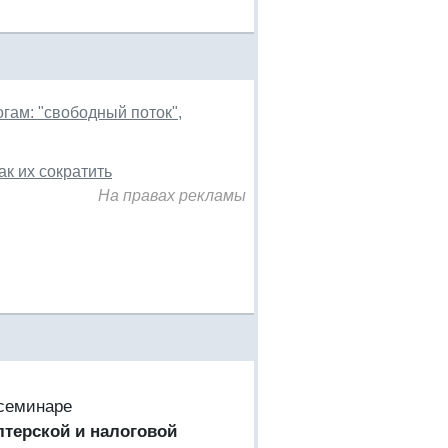
гам: "свободный поток",
к их сократить
На правах рекламы
-семинаре
лтерской и налоговой