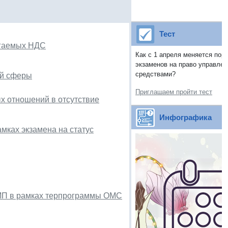
Тест
агаемых НДС
Как с 1 апреля меняется пор
экзаменов на право управле
средствами?
ой сферы
Приглашаем пройти тест
х отношений в отсутствие
Инфографика
мках экзамена на статус
МП в рамках терпрограммы ОМС