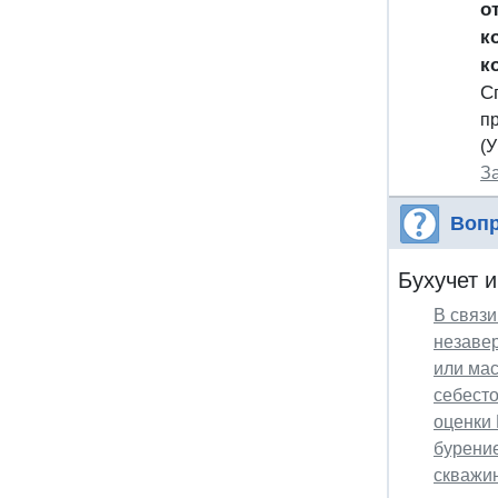
о
к
к
С
п
(
З
Вопр
Бухучет и
В связи
незавер
или мас
себесто
оценки 
бурение
скважин