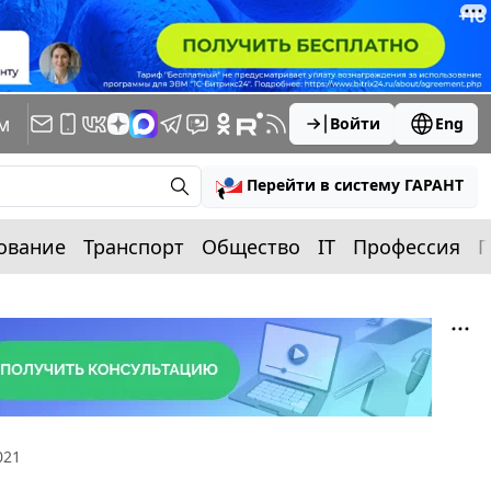
м
Войти
Eng
Перейти в систему ГАРАНТ
ование
Транспорт
Общество
IT
Профессия
П
021