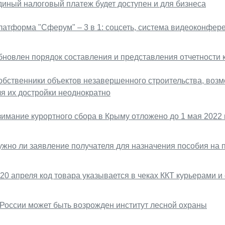
диный налоговый платеж будет доступен и для бизнеса
латформа "Сферум" – 3 в 1: соцсеть, система видеоконфере
бновлен порядок составления и представления отчетности
обственники объектов незавершенного строительства, возм
ля их достройки неоднократно
зимание курортного сбора в Крыму отложено до 1 мая 2022 
ужно ли заявление получателя для назначения пособия на 
20 апреля код товара указывается в чеках ККТ курьерами и
 России может быть возрожден институт лесной охраны