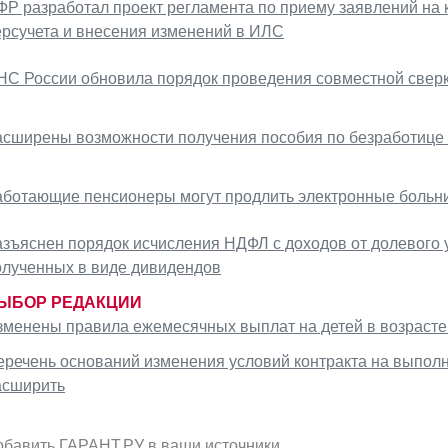
ФР разработал проект регламента по приему заявлений на 
ерсучета и внесения изменений в ИЛС
НС России обновила порядок проведения совместной сверк
асширены возможности получения пособия по безработице
аботающие пенсионеры могут продлить электронные больн
азъяснен порядок исчисления НДФЛ с доходов от долевого у
олученных в виде дивидендов
ЫБОР РЕДАКЦИИ
зменены правила ежемесячных выплат на детей в возрасте о
еречень оснований изменения условий контракта на выполн
асширить
обавить ГАРАНТ.РУ в ваши источники