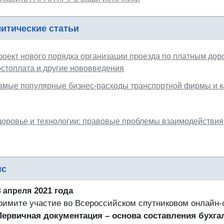
итические статьи
роект нового порядка организации проезда по платным доро
остоплата и другие нововведения
амые популярные бизнес-расходы транспортной фирмы и ка
доровье и технологии: правовые проблемы взаимодействия
нс
2021 года
3 апреля
римите участие во Всероссийском спутниковом онлайн
Первичная документация – основа составления бухга