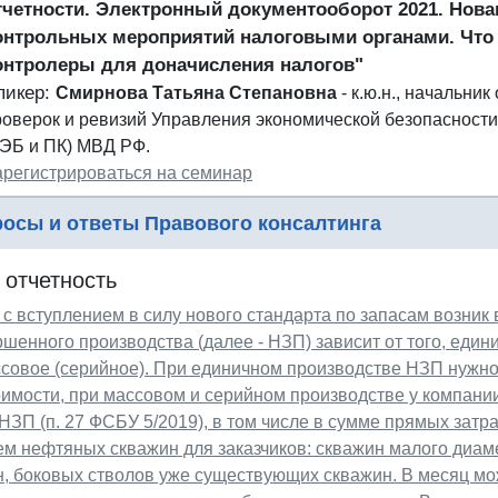
тчетности. Электронный документооборот 2021. Новац
онтрольных мероприятий налоговыми органами. Что 
онтролеры для доначисления налогов"
пикер:
Смирнова Татьяна Степановна
- к.ю.н., начальни
роверок и ревизий Управления экономической безопасности
УЭБ и ПК) МВД РФ.
арегистрироваться на семинар
осы и ответы Правового консалтинга
 отчетность
 с вступлением в силу нового стандарта по запасам возник
шенного производства (далее - НЗП) зависит от того, един
совое (серийное). При единичном производстве НЗП нужно
имости, при массовом и серийном производстве у компании
НЗП (п. 27 ФСБУ 5/2019), в том числе в сумме прямых затр
м нефтяных скважин для заказчиков: скважин малого диам
, боковых стволов уже существующих скважин. В месяц мо