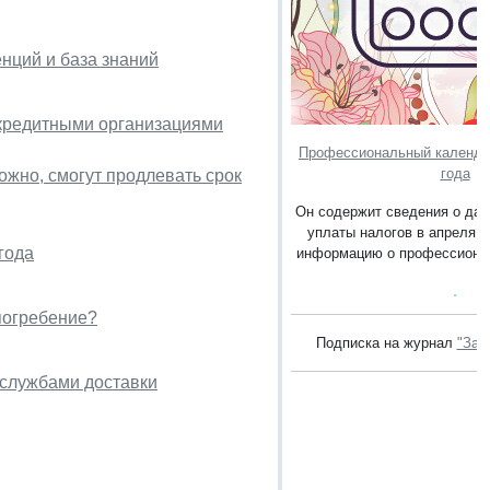
нций и база знаний
 кредитными организациями
Профессиональный календар
года
ожно, смогут продлевать срок
Он содержит сведения о дат
уплаты налогов в апреля 2
года
информацию о профессионал
погребение?
Подписка на журнал
"Зак
 службами доставки