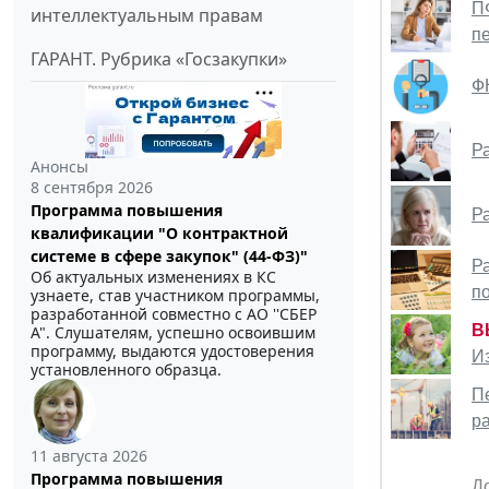
П
интеллектуальным правам
п
ГАРАНТ. Рубрика «Госзакупки»
Ф
Р
Анонсы
8 сентября 2026
Программа повышения
Р
квалификации "О контрактной
системе в сфере закупок" (44-ФЗ)"
Р
Об актуальных изменениях в КС
п
узнаете, став участником программы,
разработанной совместно с АО ''СБЕР
В
А". Слушателям, успешно освоившим
программу, выдаются удостоверения
И
установленного образца.
П
р
11 августа 2026
Программа повышения
Д