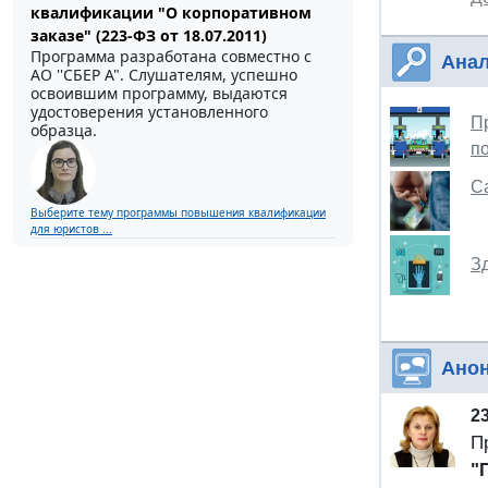
квалификации "О корпоративном
заказе" (223-ФЗ от 18.07.2011)
Программа разработана совместно с
Анал
АО ''СБЕР А". Слушателям, успешно
освоившим программу, выдаются
удостоверения установленного
П
образца.
п
С
Выберите тему программы повышения квалификации
для юристов ...
З
Ано
2
П
"