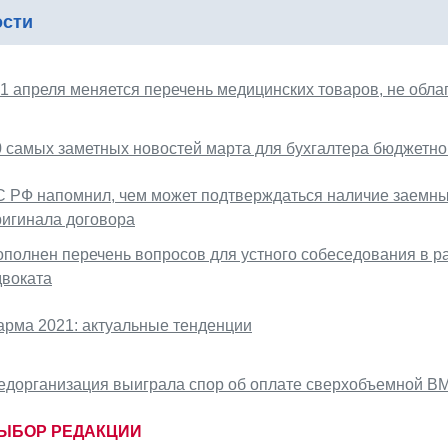
ости
 1 апреля меняется перечень медицинских товаров, не обл
0 самых заметных новостей марта для бухгалтера бюджетн
С РФ напомнил, чем может подтверждаться наличие заемны
ригинала договора
ополнен перечень вопросов для устного собеседования в ра
двоката
арма 2021: актуальные тенденции
едорганизация выиграла спор об оплате сверхобъемной В
ЫБОР РЕДАКЦИИ