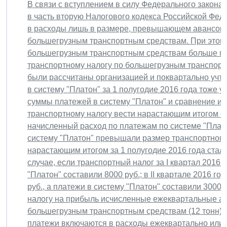
В связи с вступлением в силу Федерального закона 
в часть вторую Налогового кодекса Российской Фед
в расходы лишь в размере, превышающем авансовы
большегрузным транспортным средствам. При этом 
большегрузным транспортным средствам больше пл
транспортному налогу по большегрузным транспортны
были рассчитаны организацией и поквартально учте
в систему "Платон" за 1 полугодие 2016 года тоже у
суммы платежей в систему "Платон" и сравнение их
транспортному налогу вести нарастающим итогом с 
начисленный расход по платежам по системе "Платон
систему "Платон" превышали размер транспортного
нарастающим итогом за 1 полугодие 2016 года стал
случае, если транспортный налог за I квартал 2016 
"Платон" составили 8000 руб.; в II квартале 2016 г
руб., а платежи в систему "Платон" составили 3000 
налогу на прибыль исчисленные ежеквартальные ав
большегрузным транспортным средствам (12 тонн) за I
платежи включаются в расходы ежеквартально или т