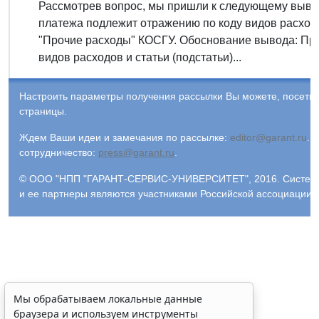
Рассмотрев вопрос, мы пришли к следующему выводу
платежа подлежит отражению по коду видов расходо
"Прочие расходы" КОСГУ. Обоснование вывода: Пр
видов расходов и статьи (подстатьи)...
Настроить параметры получения рассылки Вы можете, посети
страницы.
Ждем Ваши идеи и замечания по рассылке:
editor@garant.ru
.
Р
сотрудничество:
press@garant.ru
.
© ООО "НПП "ГАРАНТ-СЕРВИС-УНИВЕРСИТЕТ", 2016. Система Г
и ее партнеры являются участниками Российской ассоциации
Мы обрабатываем локальные данные
браузера и используем инструменты