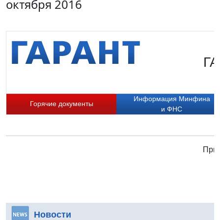
октября 2016
ГА
Информация Минфина
Горячие документы
и ФНС
Прис
Новости