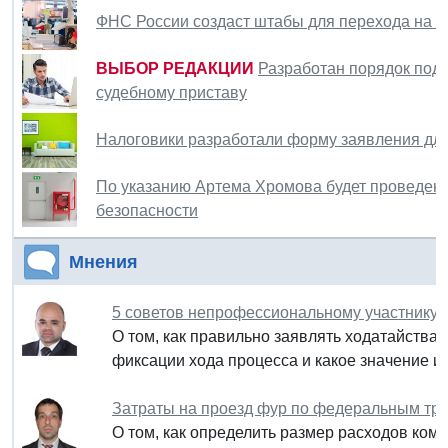
ФНС России создаст штабы для перехода на н
ВЫБОР РЕДАКЦИИ
Разработан порядок под
судебному приставу
Налоговики разработали форму заявления дл
По указанию Артема Хромова будет проведена
безопасности
Мнения
5 советов непрофессиональному участнику 
О том, как правильно заявлять ходатайства и
фиксации хода процесса и какое значение и
Затраты на проезд фур по федеральным тра
О том, как определить размер расходов комп