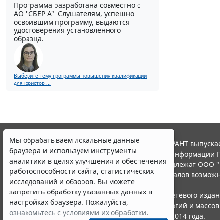
Программа разработана совместно с
АО ''СБЕР А". Слушателям, успешно
освоившим программу, выдаются
удостоверения установленного
образца.
Выберите тему программы повышения квалификации
для юристов ...
Мы обрабатываем локальные данные
© ООО "НПП "ГАРАНТ-СЕРВИС", 2026. Система ГАРАНТ выпускае
браузера и используем инструменты
участниками Российской ассоциации правовой информации Г
аналитики в целях улучшения и обеспечения
Все права на материалы сайта ГАРАНТ.РУ принадлежат ООО "
работоспособности сайта, статистических
Полное или частичное воспроизведение материалов возможн
исследований и обзоров. Вы можете
Правила использования портала.
запретить обработку указанных данных в
Портал ГАРАНТ.РУ зарегистрирован в качестве сетевого изда
настройках браузера. Пожалуйста,
надзору в сфере связи,информационных технологий и массо
ознакомьтесь с условиями их обработки
.
(Роскомнадзором), Эл № ФС77-58365 от 18 июня 2014 года.