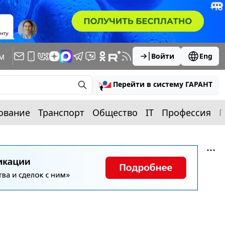
м
Войти
Eng
Перейти в систему ГАРАНТ
ование
Транспорт
Общество
IT
Профессия
П