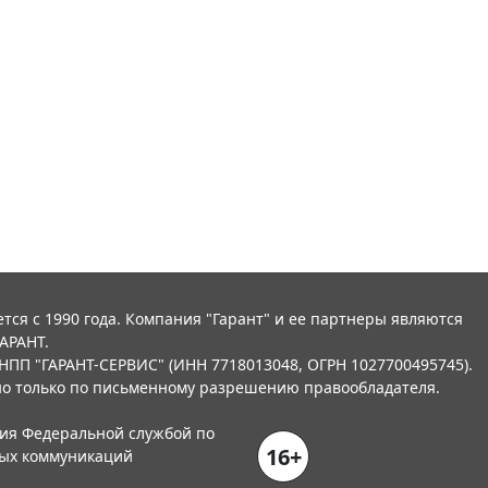
тся с 1990 года. Компания "Гарант" и ее партнеры являются
АРАНТ.
НПП "ГАРАНТ-СЕРВИС" (ИНН 7718013048, ОГРН 1027700495745).
о только по письменному разрешению правообладателя.
ния Федеральной службой по
16+
вых коммуникаций