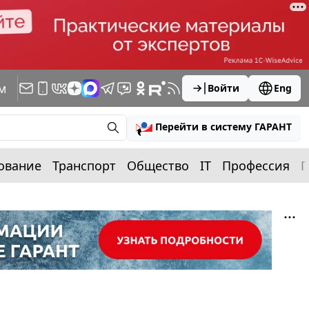
м
Войти
Eng
Перейти в систему ГАРАНТ
ование
Транспорт
Общество
IT
Профессия
П