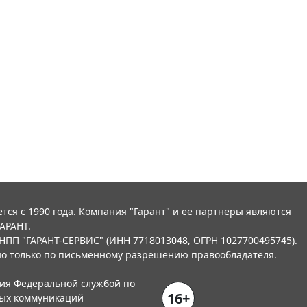
тся с 1990 года. Компания "Гарант" и ее партнеры являются
АРАНТ.
НПП "ГАРАНТ-СЕРВИС" (ИНН 7718013048, ОГРН 1027700495745).
о только по письменному разрешению правообладателя.
ния Федеральной службой по
16+
вых коммуникаций