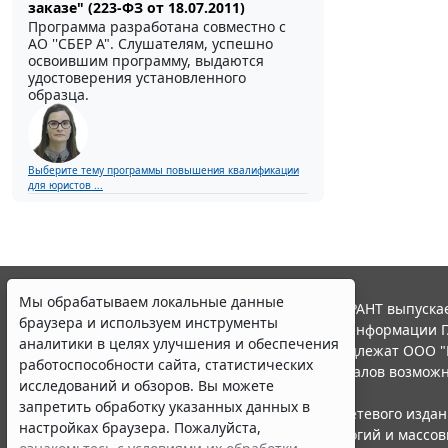
заказе" (223-ФЗ от 18.07.2011)
Программа разработана совместно с
АО ''СБЕР А". Слушателям, успешно
освоившим программу, выдаются
удостоверения установленного
образца.
Выберите тему программы повышения квалификации
для юристов ...
Мы обрабатываем локальные данные
© ООО "НПП "ГАРАНТ-СЕРВИС", 2026. Система ГАРАНТ выпускае
браузера и используем инструменты
участниками Российской ассоциации правовой информации Г
аналитики в целях улучшения и обеспечения
Все права на материалы сайта ГАРАНТ.РУ принадлежат ООО "
работоспособности сайта, статистических
Полное или частичное воспроизведение материалов возможн
исследований и обзоров. Вы можете
Правила использования портала.
запретить обработку указанных данных в
Портал ГАРАНТ.РУ зарегистрирован в качестве сетевого изда
настройках браузера. Пожалуйста,
надзору в сфере связи,информационных технологий и массо