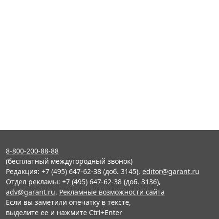
8-800-200-88-88
(бесплатный междугородный звонок)
Редакция: +7 (495) 647-62-38 (доб. 3145),
editor@garant.ru
Отдел рекламы: +7 (495) 647-62-38 (доб. 3136),
adv@garant.ru
.
Рекламные возможности сайта
Если вы заметили опечатку в тексте,
выделите ее и нажмите Ctrl+Enter