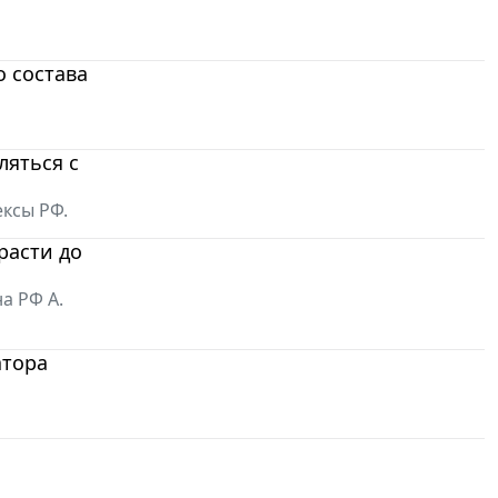
 состава
ляться с
ксы РФ.
расти до
а РФ А.
атора