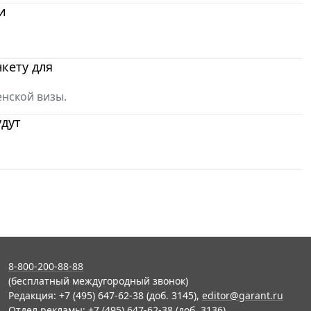
и
кету для
нской визы.
удут
8-800-200-88-88
(бесплатный междугородный звонок)
Редакция: +7 (495) 647-62-38 (доб. 3145),
editor@garant.ru
Отдел рекламы: +7 (495) 647-62-38 (доб. 3136),