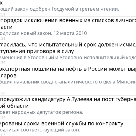
х
ющий закон одобрен Госдумой в третьем чтении.
:51
порядок исключения военных из списков личного
части
одписал новый закон. 12 марта 2010
:31
гласилась, что испытательный срок должен исчис
тупления приговора в силу
менения в Уголовный и Уголовно-исполнительный коде
:39
 экспортная пошлина на нефть в России может вы
лларов
бщил начальник сводно-аналитического отдела Минфин
:20
предложил кандидатуру А.Тулеева на пост губерн
ой области
Совет народных депутатов региона.
:14
ированы сроки военной службы по контракту
одписал соответствующий закон.
:05