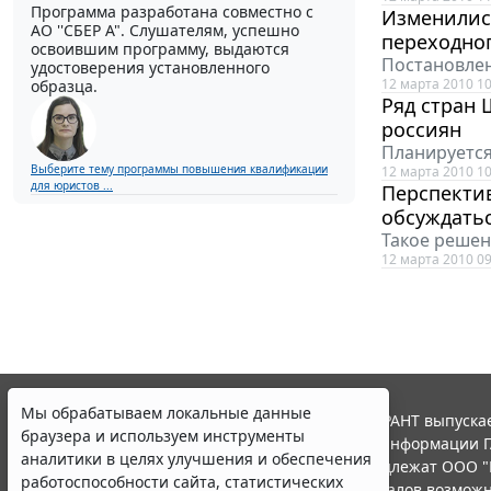
Программа разработана совместно с
Изменилис
АО ''СБЕР А". Слушателям, успешно
переходно
освоившим программу, выдаются
Постановлен
удостоверения установленного
12 марта 2010 10
образца.
Ряд стран 
россиян
Планируется
Выберите тему программы повышения квалификации
12 марта 2010 10
для юристов ...
Перспектив
обсуждать
Такое решен
12 марта 2010 09
Мы обрабатываем локальные данные
© ООО "НПП "ГАРАНТ-СЕРВИС", 2026. Система ГАРАНТ выпускае
браузера и используем инструменты
участниками Российской ассоциации правовой информации Г
аналитики в целях улучшения и обеспечения
Все права на материалы сайта ГАРАНТ.РУ принадлежат ООО "
работоспособности сайта, статистических
Полное или частичное воспроизведение материалов возможн