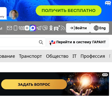
м
Войти
Eng
Перейти в систему ГАРАНТ
ование
Транспорт
Общество
IT
Профессия
П