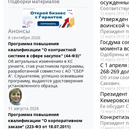
Подборки материалов
осужденны
Соответству
12 марта 2010 13
Утвержден 
воинской 
Анонсы
Президент п
12 марта 2010 13
8 сентября 2026
Госдума со
Программа повышения
момента вс
квалификации "О контрактной
Одобрены из
системе в сфере закупок" (44-ФЗ)"
12 марта 2010 11
Об актуальных изменениях в КС
С 1 апреля
узнаете, став участником программы,
268-269 до
разработанной совместно с АО ''СБЕР
А". Слушателям, успешно освоившим
Об этом соо
программу, выдаются удостоверения
Сакович.
установленного образца.
12 марта 2010 11
Президент 
Кемеровск
Ее обсудит 
11 августа 2026
12 марта 2010 11
Программа повышения
Конкретиз
квалификации "О корпоративном
Президент п
заказе" (223-ФЗ от 18.07.2011)
12 марта 2010 11