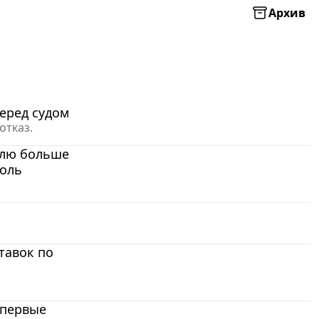
Архив
еред судом
отказ.
олю больше
голь
тавок по
впервые