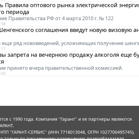
ь Правила оптового рынка электрической энерги
го периода
ие Правительства РФ от 4 марта 2010 г. № 122
:58
Шенгенского соглашения введут новую визовую ан
 еще ряд нововведений, усложняющих получение шенге
:17
ы запрета на вечернюю продажу алкоголя еще б
ся
ие принято вчера правительственной комиссией.
:43
тся с 1990 года. Компания "Гарант" и ее партнеры являются
АРАНТ.
НПП "ГАРАНТ-СЕРВИС" (ИНН 7718013048, ОГРН 1027700495745).
о только по письменному разрешению правообладателя.