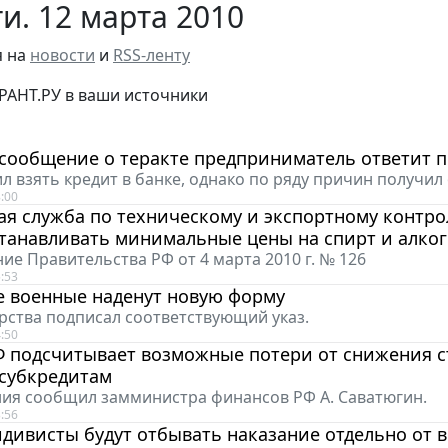
и. 12 марта 2010
я на
новости
и
RSS-ленту
РАНТ.РУ в ваши источники
сообщение о теракте предприниматель ответит п
л взять кредит в банке, однако по ряду причин получил 
:00
ая служба по техническому и экспортному контр
станавливать минимальные цены на спирт и алко
ие Правительства РФ от 4 марта 2010 г. № 126
:53
е военные наденут новую форму
арства подписал соответствующий указ.
:50
 подсчитывает возможные потери от снижения с
субкредитам
ния сообщил замминистра финансов РФ А. Саватюгин.
:56
дивисты будут отбывать наказание отдельно от 