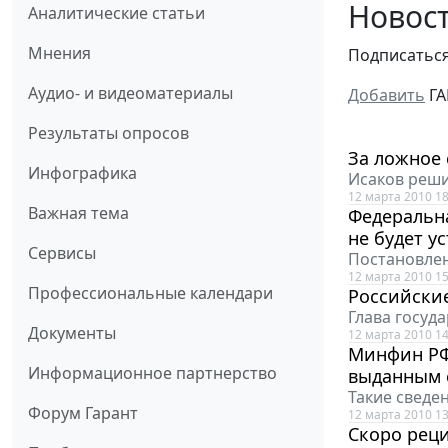
Новост
Аналитические статьи
Мнения
Подписатьс
Аудио- и видеоматериалы
Добавить
ГА
Результаты опросов
За ложное 
Инфографика
Исаков реши
12 марта 2010 18
Важная тема
Федеральн
не будет у
Сервисы
Постановлен
12 марта 2010 15
Профессиональные календари
Российски
Глава госуд
Документы
12 марта 2010 14
Минфин РФ
Информационное партнерство
выданным 
Такие сведе
Форум Гарант
12 марта 2010 13
Скоро реци