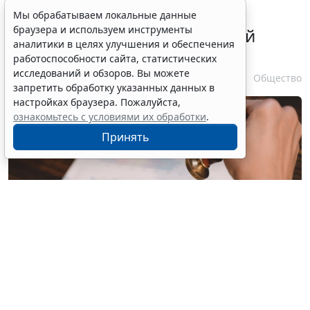
В ГПК РФ уточнили порядок
Мы обрабатываем локальные данные
браузера и используем инструменты
удостоверения доверенностей
аналитики в целях улучшения и обеспечения
находящихся в СИЗО лиц
работоспособности сайта, статистических
исследований и обзоров. Вы можете
7 августа 2026 11:56
Общество
запретить обработку указанных данных в
настройках браузера. Пожалуйста,
ознакомьтесь с условиями их обработки
.
Принять
© joeatthapon / Фотобанк 123RF.com
Статья 53 ГПК РФ
, регламентирующая вопросы