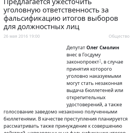
Предлагается ужесточить
уголовную ответственность за
фальсификацию итогов выборов
для должностных лиц
26 мая 2016 19:00
Общество
Депутат
Олег Смолин
внес в Госдуму
1
законопроект
, в случае
принятия которого
уголовно наказуемыми
могут стать незаконная
выдача бюллетеней или
открепительных
удостоверений, а также
голосование заведомо незаконно полученными
бюллетенями. В качестве преступления планируется
рассматривать также принуждение к совершению
действий, направленных на фальсификацию итогов