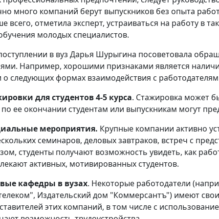
чно много компаний берут выпускников без опыта работ
ше всего, отметила эксперт, устраиваться на работу в 
обучения молодых специалистов.
 поступлении в вуз Дарья Шурыгина посоветовала обращ
ями. Например, хорошими признаками является наличи
 о следующих формах взаимодействия с работодателям
ировки для студентов 4-5 курса
. Стажировка может б
 по ее окончании студентам или выпускникам могут пр
циальные мероприятия.
Крупные компании активно ус
ескольких семинаров, деловых завтраков, встреч с предс
зом, студенты получают возможность увидеть, как рабо
лекают активных, мотивированных студентов.
вые кафедры в вузах
. Некоторые работодатели (напри
телеком", Издательский дом "Коммерсантъ") имеют свои 
ставителей этих компаний, в том числе с использованием
чают возможность трудоустройства.