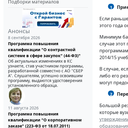
Подборки материалов
Прие
1
Если раньше
этого года 
Анонсы
Минимум бал
8 сентября 2026
случае этот
Программа повышения
квалификации "О контрактной
программам 
системе в сфере закупок" (44-ФЗ)"
2014/15 учеб
Об актуальных изменениях в КС
узнаете, став участником программы,
В случае, е
разработанной совместно с АО ''СБЕР
либо его ре
А". Слушателям, успешно освоившим
программу, выдаются удостоверения
могут предо
установленного образца.
Пере
2
Большой рез
11 августа 2026
которые вуз
Программа повышения
утверждении
квалификации "О корпоративном
образования
заказе" (223-ФЗ от 18.07.2011)