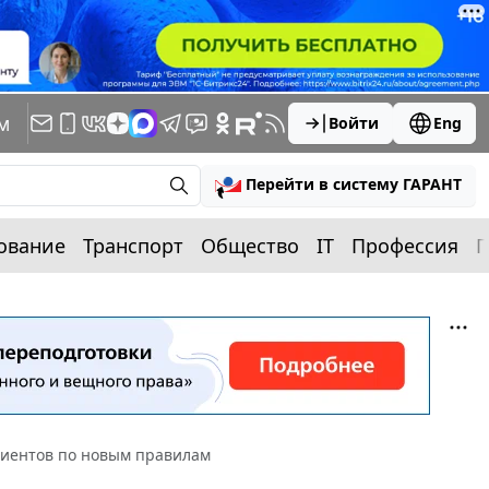
м
Войти
Eng
Перейти в систему ГАРАНТ
ование
Транспорт
Общество
IT
Профессия
П
уриентов по новым правилам