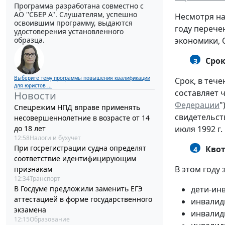
Программа разработана совместно с
АО ''СБЕР А". Слушателям, успешно
Несмотря на
освоившим программу, выдаются
году перече
удостоверения установленного
образца.
экономики, 
Срок
3
Выберите тему программы повышения квалификации
Срок, в теч
для юристов ...
составляет ч
Новости
Федерации
"
Спецрежим НПД вправе применять
свидетельств
несовершеннолетние в возрасте от 14
до 18 лет
июля 1992 г. 
12:58
Налоги и бухучет
При госрегистрации судна определят
Кво
4
соответствие идентифицирующим
В этом году
признакам
12:34
Транспорт
В Госдуме предложили заменить ЕГЭ
дети-ин
аттестацией в форме государственного
инвалиды
экзамена
инвалиды
12:15
Образование