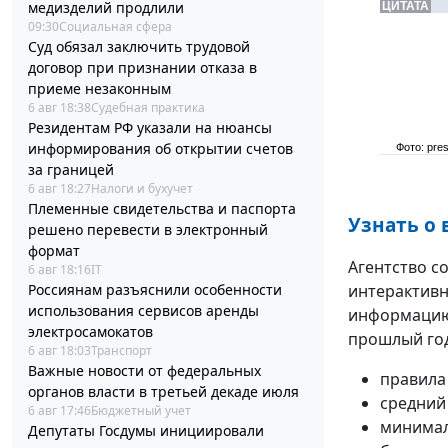
медизделий продлили
ЦИТАТА
09:30
Социальная сфера
Суд обязал заключить трудовой
договор при признании отказа в
приеме незаконным
6 авг 18:38
Судебная практика
Резидентам РФ указали на нюансы
информирования об открытии счетов
Фото: pres
за границей
6 авг 18:27
Налоги и бухучет
Племенные свидетельства и паспорта
Узнать о 
решено перевести в электронный
формат
Агентство с
6 авг 18:16
IT
Россиянам разъяснили особенности
интерактивн
использования сервисов аренды
информацию 
электросамокатов
прошлый год
6 авг 18:03
Транспорт
Важные новости от федеральных
правила
органов власти в третьей декаде июля
средний 
6 авг 17:46
Бюджетный учет
минимал
Депутаты Госдумы инициировали