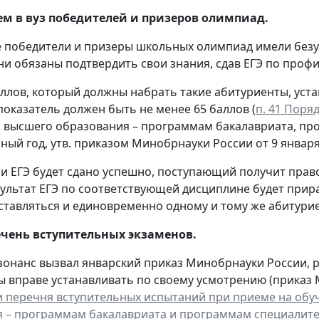
м в вуз победителей и призеров олимпиад.
 победители и призеры школьных олимпиад имели безус
они обязаны подтвердить свои знания, сдав ЕГЭ по про
лов, который должны набрать такие абитуриенты, уста
 показатель должен быть не менее 65 баллов (
п. 41 Поря
высшего образования – программам бакалавриата, пр
ный год, утв. приказом Минобрнауки России от 9 января 2
сли ЕГЭ будет сдано успешно, поступающий получит прав
зультат ЕГЭ по соответствующей дисциплине будет прир
ставляться и единовременно одному и тому же абитурие
чень вступительных экзаменов
.
онанс вызвал январский приказ Минобрнауки России, 
ы вправе устанавливать по своему усмотрению (приказ М
 перечня вступительных испытаний при приеме на об
 – программам бакалавриата и программам специалит