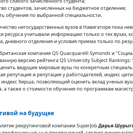
ого слабого зачисленного студента;
тво студентов, зачисленных на бюджетное отделение;
ть обучения по выбранной специальности.
чество негосударственных вузов в Навигаторе пока невел
и ресурса учитывали информацию только о тех вузах, 
а, дневного отделения и условия приема только по резу
 британская компания QS Quacquarelli Symonds и "Соци
анную версию рейтинга QS University Subject Rankings: 
ценить ведущие мировые вузы по конкретным специаль
ая репутация и репутация у работодателей, индекс цити
индекс Хирша, позволяющий оценить вклад ученых вуза 
а, а также о стоимости обучения по программам магист
ктивой на будущее
литик рекрутинговой компании SuperJob
Дарья Шурыг
 профессиональных предпочтений, следует руководство