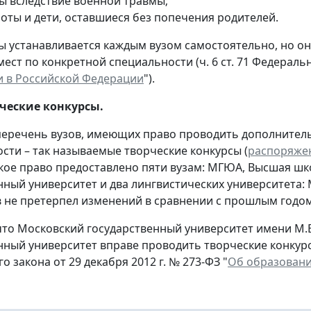
ы вследствие военной травмы;
роты и дети, оставшиеся без попечения родителей.
ы устанавливается каждым вузом самостоятельно, но он
ст по конкретной специальности (ч. 6 ст. 71 Федерально
 в Российской Федерации
").
ческие конкурсы.
перечень вузов, имеющих право проводить дополнител
сти – так называемые творческие конкурсы (
распоряже
акое право предоставлено пяти вузам: МГЮА, Высшая ш
нный университет и два лингвистических университета: 
в не претерпел изменений в сравнении с прошлым годом
то Московский государственный университет имени М.В
нный университет вправе проводить творческие конкурсы 
 закона от 29 декабря 2012 г. № 273-ФЗ "
Об образовани