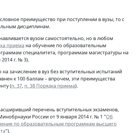
ловное преимущество при поступлении в вузы, то с
фильным дисциплинам.
навливается вузом самостоятельно, но в любом
дка приема
на обучение по образовательным
ограммам специалитета, программам магистратуры на
014 г. № 3).
о на зачисление в вуз без вступительных испытаний
авнен к 100 баллам – впрочем, эти преимущества
нту (
п. 37
,
п. 38 Порядка приема
).
расширивший перечень вступительных экзаменов,
инобрнауки России от 9 января 2014 г. № 1 "
Об
учение по образовательным программам высшего
ета
").