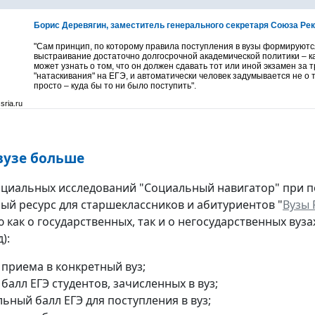
Борис Деревягин, заместитель генерального секретаря Союза Рек
"Сам принцип, по которому правила поступления в вузы формируютс
выстраивание достаточно долгосрочной академической политики – ка
может узнать о том, что он должен сдавать тот или иной экзамен за
"натаскивания" на ЕГЭ, и автоматически человек задумывается не о то
просто – куда бы то ни было поступить".
sria.ru
вузе больше
оциальных исследований "Социальный навигатор" при
ый ресурс для старшеклассников и абитуриентов "
Вузы 
как о государственных, так и о негосударственных вуза
):
 приема в конкретный вуз;
балл ЕГЭ студентов, зачисленных в вуз;
ьный балл ЕГЭ для поступления в вуз;