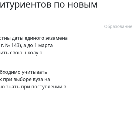
битуриентов по новым
Образование
естны даты единого экзамена
. № 143), а до 1 марта
тить свою школу о
обходимо учитывать
х при выборе вуза на
но знать при поступлении в