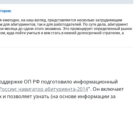
торов:
я ежегодно, на наш взгляд, представляется несколько затрудняющим
к для абитуриентов, так и для работодателей. По сути дела, абитуриент
 три месяца до сдачи этого экзамена. Это провоцирует определенный рынок
м, куда пойти учиться и кем стать в некоей долгосрочной стратегии, а
 поддержке ОП РФ подготовило информационный
России: навигатор абитуриента-2014
". Он включает
х и позволяет узнать (на основе информации за