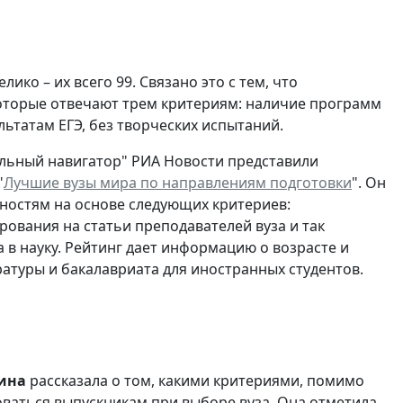
ико – их всего 99. Связано это с тем, что
которые отвечают трем критериям: наличие программ
льтатам ЕГЭ, без творческих испытаний.
альный навигатор" РИА Новости представили
"
Лучшие вузы мира по направлениям подготовки
". Он
ностям на основе следующих критериев:
рования на статьи преподавателей вуза и так
в науку. Рейтинг дает информацию о возрасте и
ратуры и бакалавриата для иностранных студентов.
ина
рассказала о том, какими критериями, помимо
ваться выпускникам при выборе вуза. Она отметила,