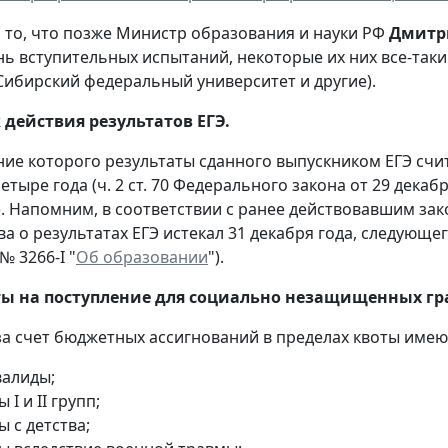
 то, что позже Министр образования и науки РФ
Дмитр
нь вступительных испытаний, некоторые их них все-та
Сибирский федеральный университет и другие).
 действия результатов ЕГЭ.
ение которого результаты сданного выпускником ЕГЭ сч
етыре года (ч. 2 ст. 70 Федерального закона от 29 декабр
). Напомним, в соответствии с ранее действовавшим за
а о результатах ЕГЭ истекал 31 декабря года, следующего 
№ 3266-I "
Об образовании
").
ты на поступление для социально незащищенных г
 за счет бюджетных ассигнований в пределах квоты имею
валиды;
 I и II групп;
 с детства;