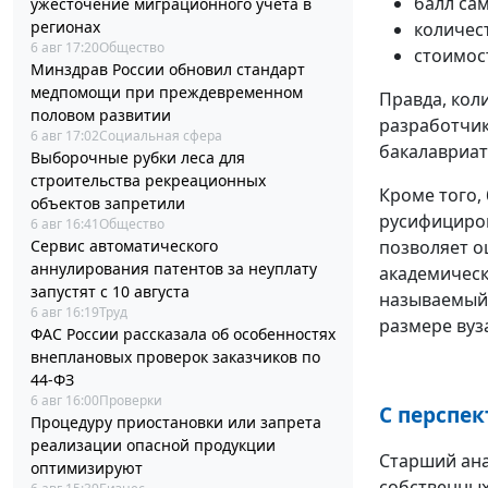
балл сам
ужесточение миграционного учета в
регионах
количес
6 авг 17:20
Общество
стоимос
Минздрав России обновил стандарт
медпомощи при преждевременном
Правда, коли
половом развитии
разработчик
6 авг 17:02
Социальная сфера
бакалавриат
Выборочные рубки леса для
строительства рекреационных
Кроме того,
объектов запретили
русифициров
6 авг 16:41
Общество
Сервис автоматического
позволяет о
аннулирования патентов за неуплату
академическ
запустят с 10 августа
называемый 
6 авг 16:19
Труд
размере вуз
ФАС России рассказала об особенностях
внеплановых проверок заказчиков по
44-ФЗ
6 авг 16:00
Проверки
С перспе
Процедуру приостановки или запрета
реализации опасной продукции
Старший ана
оптимизируют
собственных