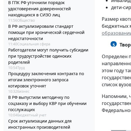
инвалид
В ГПК РФ уточнили порядок
дети-си
удостоверения доверенностей
находящихся в СИЗО лиц
Размер квот
11:56
Общество
бюджетных ме
В РФ актуализировали стандарт
помощи при хронической сердечной
образовании
недостаточности
11:40
Социальная сфера
Твор
5
Работодатели могут получить субсидии
при трудоустройстве одиноких
Определен 
родителей
направленно
10:54
Труд
этом году т
Процедуру заключения контракта по
государстве
итогам электронного запроса
список вузо
котировок уточнят
10:32
Бизнес
Напомним, ч
В РФ выпустили методичку по
государстве
соцзаказу и выбору КВР при обучении
госслужащих
Федерального
10:04
Бюджетный учет
Срок актуализации данных для
иностранных производителей