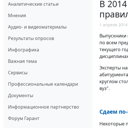
В 2014
Аналитические статьи
прави
Мнения
1 апреля 2014
Аудио- и видеоматериалы
Выпускники 
Результаты опросов
по всем пре
текущего го
Инфографика
дисциплинах
Важная тема
Эксперты на
Сервисы
абитуриента
круглом сто
Профессиональные календари
вуз".
Документы
Информационное партнерство
Сдаем по
Форум Гарант
Некоторые п