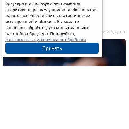
браузера и используем инструменты
обязательного аудита
аналитики в целях улучшения и обеспечения
некоммерческих фондов
работоспособности сайта, статистических
увеличили
исследований и обзоров. Вы можете
запретить обработку указанных данных в
7 августа 2026 17:36
Налоги и бухучет
настройках браузера. Пожалуйста,
ознакомьтесь с условиями их обработки
.
Принять
© liudmilachernetska / Фотобанк 123RF.com
Законом предусматривается увеличение с 3 млн до 5