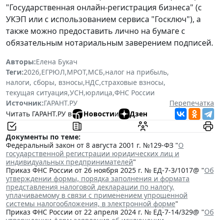
"Государственная онлайн-регистрация бизнеса" (с
УКЭП или с использованием сервиса "Госключ"), а
также можно предоставить лично на бумаге с
обязательным нотариальным заверением подписей.
Авторы:
Елена Букач
Теги:
2026
,
ЕГРЮЛ
,
МРОТ
,
МСБ
,
налог на прибыль
,
налоги, сборы, взносы
,
НДС
,
страховые взносы
,
текущая ситуация
,
УСН
,
юрлица
,
ФНС России
Источник:
ГАРАНТ.РУ
Перепечатка
Читать ГАРАНТ.РУ в
Новости
и
Дзен
Документы по теме:
Федеральный закон от 8 августа 2001 г. №129-ФЗ "
О
государственной регистрации юридических лиц и
индивидуальных предпринимателей
"
Приказ ФНС России от 26 ноября 2025 г. № ЕД-7-3/1017@ "
Об
утверждении формы, порядка заполнения и формата
представления налоговой декларации по налогу,
уплачиваемому в связи с применением упрощенной
системы налогообложения, в электронной форме
"
Приказ ФНС России от 22 апреля 2024 г. № ЕД-7-14/329@ "
Об