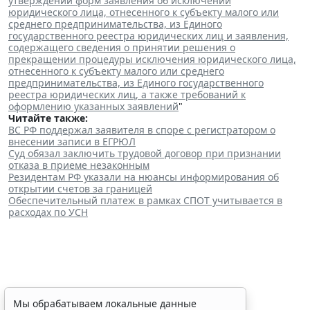
утверждении форм заявления об исключении
юридического лица, отнесенного к субъекту малого или
среднего предпринимательства, из Единого
государственного реестра юридических лиц и заявления,
содержащего сведения о принятии решения о
прекращении процедуры исключения юридического лица,
отнесенного к субъекту малого или среднего
предпринимательства, из Единого государственного
реестра юридических лиц, а также требований к
оформлению указанных заявлений
"
Читайте также:
ВС РФ поддержал заявителя в споре с регистратором о
внесении записи в ЕГРЮЛ
Суд обязал заключить трудовой договор при признании
отказа в приеме незаконным
Резидентам РФ указали на нюансы информирования об
открытии счетов за границей
Обеспечительный платеж в рамках СПОТ учитывается в
расходах по УСН
Финансовый порог для
Мы обрабатываем локальные данные