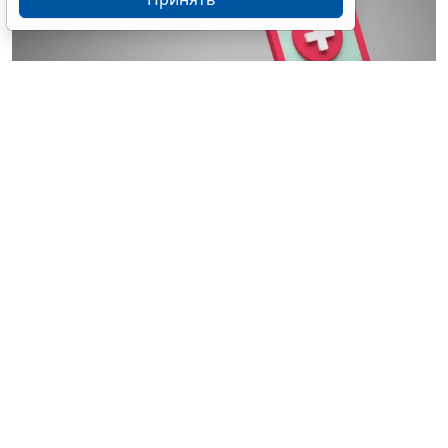
© wellyans / Фотобанк 123RF.com
Установлен порядок включения частных
медорганизаций в реестр организаций системы ОМС
(для работы в системе в 2027 году): для включения в
реестр такая медорганизация должна до 1 сентября
2026 года направить уведомление (о включении ее в
реестр) в ТФОМС того региона, где она намерена
осуществлять деятельность в сфере ОМС.
Уведомление подается по форме и в порядке,