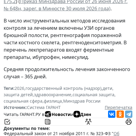
Е75.2
) (
Приказ Минздрава России от 26 июня 2026 г.
№ 648н, зарег. в Минюсте 30 июля 2026 года)
.
В число инструментальных методов исследования
контроля за лечением включены УЗИ органов
брюшной полости, рентгенография пораженной
части костного скелета, рентгеноденситометрия. В
перечень лекпрепаратов входят ферментные
препараты, ибупрофен, нимесулид.
Средняя продолжительность лечения законченного
случая – 365 дней.
Теги:
2026
,
государственный контроль (надзор)
,
дети
,
защита детей
,
здравоохранение
,
социальная защита
,
социальная сфера
,
физлица
,
Минздрав России
Источник:
Система ГАРАНТ
Перепечатка
Читать ГАРАНТ.РУ в
Новости
и
Дзен
Документы по теме:
Федеральный закон от 21 ноября 2011 г. № 323-ФЗ "
Об