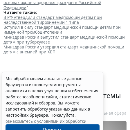
основах охраны здоровья граждан в Российской
Федерации
"
Читайте также:
В РФ утвердили стандарт медпомощи детям при
наследственной тирозинемии 1 типа
Вступил в силу стандарт медицинской помощи детям при
иммунной тромбоцитопении
Минздрав России выпустил стандарт медицинской помощи
детям при туберкулезе
Минздрав России утвердил стандарт медицинской помощи
детям с анемией при ХБП
Определены особенности
Мы обрабатываем локальные данные
браузера и используем инструменты
включения частных
аналитики в целях улучшения и обеспечения
медорганизаций в реестр системы
работоспособности сайта, статистических
ОМС
исследований и обзоров. Вы можете
запретить обработку указанных данных в
7 августа 2026 13:19
Социальная сфера
настройках браузера. Пожалуйста,
ознакомьтесь с условиями их обработки
.
Принять