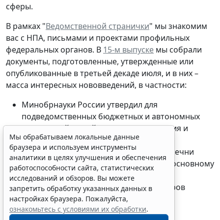
сферы.
В рамках "
Ведомственной странички
" мы знакомим
вас с НПА, письмами и проектами профильных
федеральных органов. В
15-м выпуске
мы собрали
документы, подготовленные, утвержденные или
опубликованные в третьей декаде июля, и в них –
масса интересных нововведений, в частности:
Минобрнауки России утвердил для
подведомственных бюджетных и автономных
учреждений новый порядок составления и
Мы обрабатываем локальные данные
утверждения Плана ФХД;
браузера и используем инструменты
Минкультуры России корректирует перечни
аналитики в целях улучшения и обеспечения
должностей работников, относимых к основному
работоспособности сайта, статистических
персоналу по видам экономической
исследований и обзоров. Вы можете
деятельности, для определения размеров
запретить обработку указанных данных в
должностных окладов руководителей
настройках браузера. Пожалуйста,
ознакомьтесь с условиями их обработки
.
подведомственных учреждений;