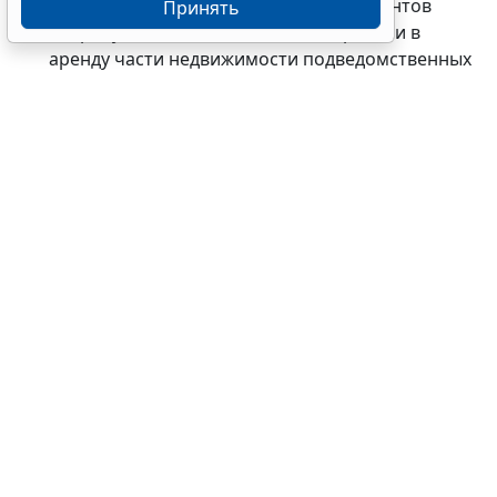
ФМБА определило, какой пакет документов
Принять
потребуется для согласования передачи в
аренду части недвижимости подведомственных
учреждений для размещения банкоматов,
торговых автоматов и т.п.;
в ФССП вступил в силу обновленный Регламент
проведения ведомственного контроля в сфере
закупок.
Теги:
бюджет
,
бюджетная сфера
,
госзакупки
,
госсектор
,
государственный контроль (надзор)
,
исполнительное производство
,
исполнительный лист
,
культура
,
обязательства, сделки
,
проверка документов
,
проверки организаций и ИП
,
судебные приставы
,
Минкультуры России
,
ФМБА России
,
ФССП России
Источник:
Система ГАРАНТ
Перепечатка
Читать ГАРАНТ.РУ в
Новости
и
Дзен
Документы по теме:
Бюджетный кодекс Российской Федерации
Читайте также: