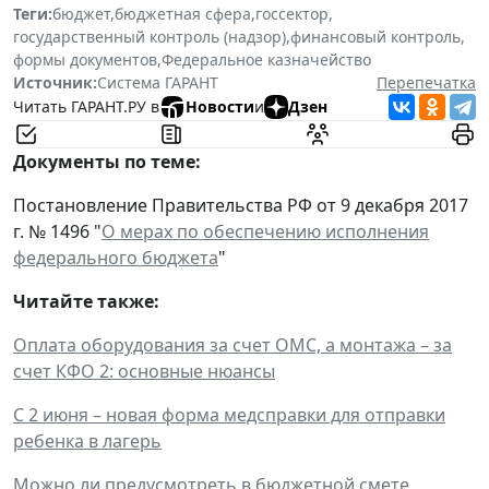
Теги:
бюджет
,
бюджетная сфера
,
госсектор
,
государственный контроль (надзор)
,
финансовый контроль
,
формы документов
,
Федеральное казначейство
Источник:
Система ГАРАНТ
Перепечатка
Читать ГАРАНТ.РУ в
Новости
и
Дзен
Документы по теме:
Постановление Правительства РФ от 9 декабря 2017
г. № 1496 "
О мерах по обеспечению исполнения
федерального бюджета
"
Читайте также:
Оплата оборудования за счет ОМС, а монтажа – за
счет КФО 2: основные нюансы
С 2 июня – новая форма медсправки для отправки
ребенка в лагерь
Можно ли предусмотреть в бюджетной смете