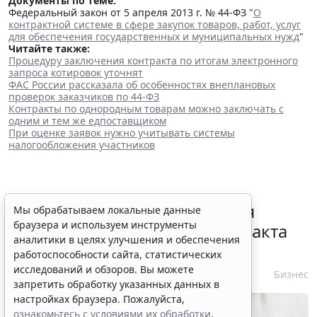
Документы по теме:
Федеральный закон от 5 апреля 2013 г. № 44-ФЗ "
О
контрактной системе в сфере закупок товаров, работ, услуг
для обеспечения государственных и муниципальных нужд
"
Читайте также:
Процедуру заключения контракта по итогам электронного
запроса котировок уточнят
ФАС России рассказала об особенностях внеплановых
проверок заказчиков по 44-ФЗ
Контракты по однородным товарам можно заключать с
одним и тем же едпоставщиком
При оценке заявок нужно учитывать системы
налогообложения участников
Перечень случаев изменения
Мы обрабатываем локальные данные
браузера и используем инструменты
существенных условий контракта
аналитики в целях улучшения и обеспечения
решили дополнить
работоспособности сайта, статистических
исследований и обзоров. Вы можете
7 августа 2026 15:02
Бизнес
запретить обработку указанных данных в
настройках браузера. Пожалуйста,
ознакомьтесь с условиями их обработки
.