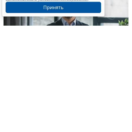
Принять
© mayaporto / Фотобанк 123RF.com
С указанной даты
ч. 1 ст. 95 Закона № 44-ФЗ
будет
дополнена новыми пунктами, а именно
(
Федеральный закон от 4 августа 2026 г. № 279-ФЗ
):
увеличение по предложению заказчика
максимального значения цены контракта (в
случае, предусмотренном
ч. 24 ст. 22 Закона №
44-ФЗ
) не более чем на 10%, но без изменения
предусмотренной контрактом цены единицы