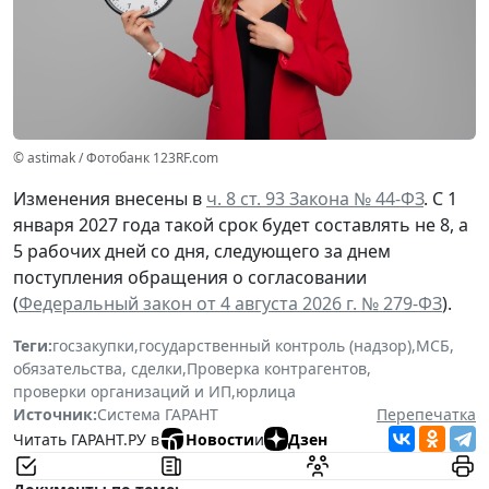
© astimak / Фотобанк 123RF.com
Изменения внесены в
ч. 8 ст. 93 Закона № 44-ФЗ
. С 1
января 2027 года такой срок будет составлять не 8, а
5 рабочих дней со дня, следующего за днем
поступления обращения о согласовании
(
Федеральный закон от 4 августа 2026 г. № 279-ФЗ
).
Теги:
госзакупки
,
государственный контроль (надзор)
,
МСБ
,
обязательства, сделки
,
Проверка контрагентов
,
проверки организаций и ИП
,
юрлица
Источник:
Система ГАРАНТ
Перепечатка
Читать ГАРАНТ.РУ в
Новости
и
Дзен