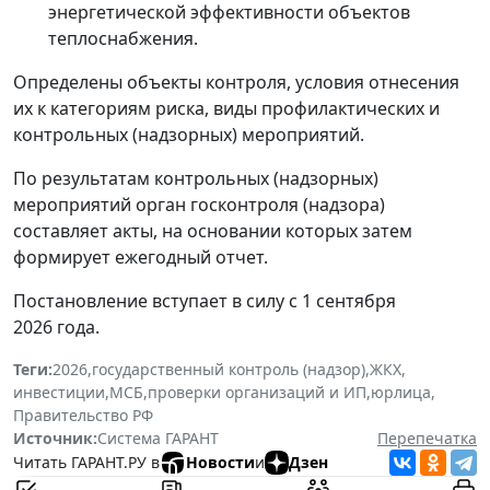
энергетической эффективности объектов
теплоснабжения.
Определены объекты контроля, условия отнесения
их к категориям риска, виды профилактических и
контрольных (надзорных) мероприятий.
По результатам контрольных (надзорных)
мероприятий орган госконтроля (надзора)
составляет акты, на основании которых затем
формирует ежегодный отчет.
Постановление вступает в силу с 1 сентября
2026 года.
Теги:
2026
,
государственный контроль (надзор)
,
ЖКХ
,
инвестиции
,
МСБ
,
проверки организаций и ИП
,
юрлица
,
Правительство РФ
Источник:
Система ГАРАНТ
Перепечатка
Читать ГАРАНТ.РУ в
Новости
и
Дзен