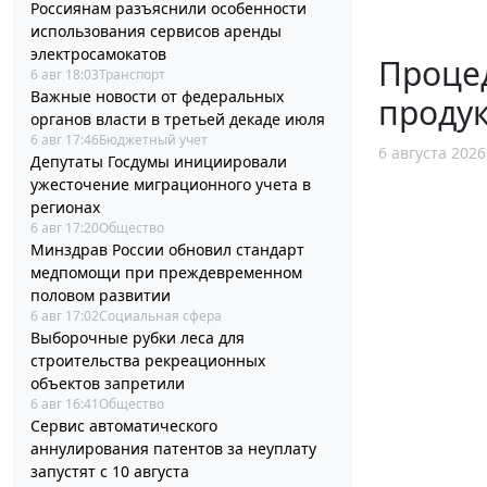
Россиянам разъяснили особенности
использования сервисов аренды
электросамокатов
Процед
6 авг 18:03
Транспорт
Важные новости от федеральных
проду
органов власти в третьей декаде июля
6 авг 17:46
Бюджетный учет
6 августа 2026
Депутаты Госдумы инициировали
ужесточение миграционного учета в
регионах
6 авг 17:20
Общество
Минздрав России обновил стандарт
медпомощи при преждевременном
половом развитии
6 авг 17:02
Социальная сфера
Выборочные рубки леса для
строительства рекреационных
объектов запретили
6 авг 16:41
Общество
Сервис автоматического
аннулирования патентов за неуплату
запустят с 10 августа