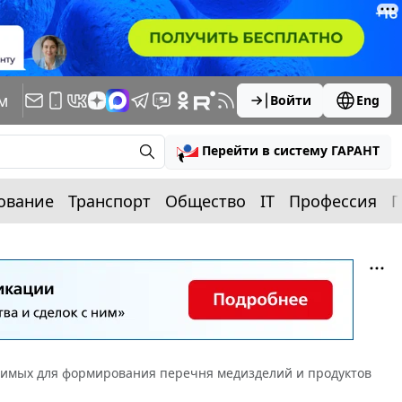
м
Войти
Eng
Перейти в систему ГАРАНТ
ование
Транспорт
Общество
IT
Профессия
П
имых для формирования перечня медизделий и продуктов