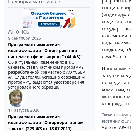
разработали
Подборки материалов
специализир
(индивидуал
медицинской
государстве
Анонсы
включения п
8 сентября 2026
вида, наиме
Программа повышения
сведения, о
квалификации "О контрактной
лечебного п
системе в сфере закупок" (44-ФЗ)"
Об актуальных изменениях в КС
узнаете, став участником программы,
Напомним, ч
разработанной совместно с АО ''СБЕР
закупки мед
А". Слушателям, успешно освоившим
программу, выдаются удостоверения
по медицинс
установленного образца.
комиссии, к
указанных м
утверждаютс
11 августа 2026
Теги:
госзакуп
Программа повышения
Источник:
Си
квалификации "О корпоративном
Читать ГАРАНТ
заказе" (223-ФЗ от 18.07.2011)