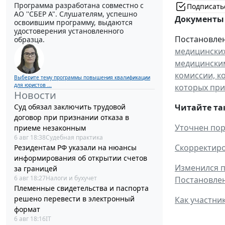
Программа разработана совместно с
Подписать
АО ''СБЕР А". Слушателям, успешно
Документы 
освоившим программу, выдаются
удостоверения установленного
Постановлени
образца.
медицинских
медицинским
комиссии, к
Выберите тему программы повышения квалификации
для юристов ...
которых при
Новости
Суд обязал заключить трудовой
Читайте та
договор при признании отказа в
Уточнен пор
приеме незаконным
6 авг 18:38
Судебная практика
Скорректиро
Резидентам РФ указали на нюансы
информирования об открытии счетов
Изменился п
за границей
6 авг 18:27
Налоги и бухучет
Постановле
Племенные свидетельства и паспорта
решено перевести в электронный
Как участни
формат
6 авг 18:16
IT