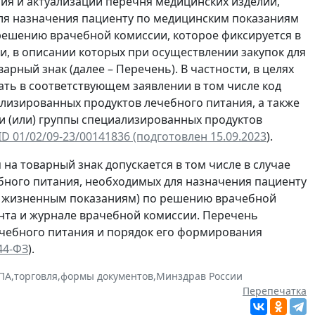
ия и актуализации перечня медицинских изделий,
ля назначения пациенту по медицинским показаниям
решению врачебной комиссии, которое фиксируется в
, в описании которых при осуществлении закупок для
рный знак (далее – Перечень). В частности, в целях
ть в соответствующем заявлении в том числе код
лизированных продуктов лечебного питания, а также
и (или) группы специализированных продуктов
D 01/02/09-23/00141836 (подготовлен 15.09.2023
).
на товарный знак допускается в том числе в случае
бного питания, необходимых для назначения пациенту
о жизненным показаниям) по решению врачебной
нта и журнале врачебной комиссии. Перечень
ечебного питания и порядок его формирования
 44-ФЗ
).
ПА
,
торговля
,
формы документов
,
Минздрав России
Перепечатка