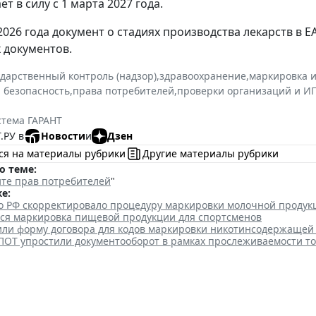
ет в силу с 1 марта 2027 года.
 2026 года документ о стадиях производства лекарств в 
х документов.
ударственный контроль (надзор)
,
здравоохранение
,
маркировка 
 безопасность
,
права потребителей
,
проверки организаций и И
стема ГАРАНТ
.РУ в
Новости
и
Дзен
ся на материалы рубрики
Другие материалы рубрики
о теме:
те прав потребителей
"
е:
о РФ скорректировало процедуру маркировки молочной продук
тся маркировка пищевой продукции для спортсменов
или форму договора для кодов маркировки никотинсодержащей
ПОТ упростили документооборот в рамках прослеживаемости т