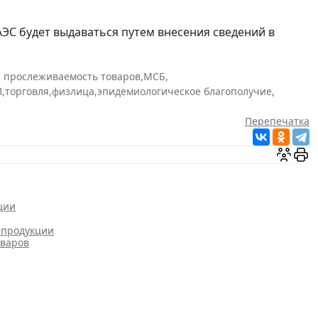
ЕАЭС будет выдаваться путем внесения сведений в
и прослеживаемость товаров
,
МСБ
,
П
,
торговля
,
физлица
,
эпидемиологическое благополучие
,
Перепечатка
ции
 продукции
оваров