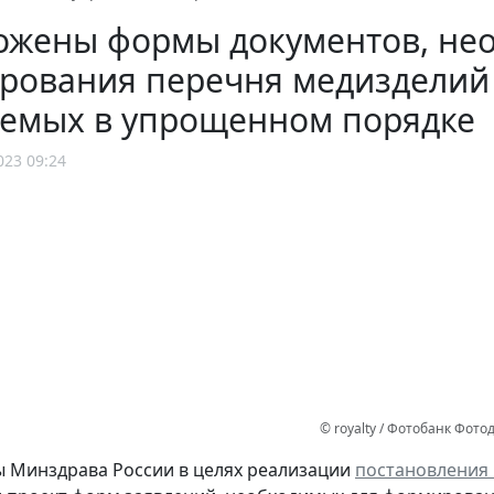
ожены формы документов, не
рования перечня медизделий 
аемых в упрощенном порядке
023 09:24
© royalty / Фотобанк Фот
 Минздрава России в целях реализации
постановления П