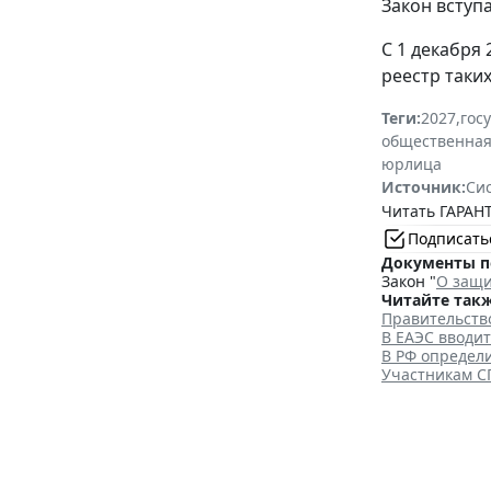
Закон вступа
С 1 декабря
реестр таки
Теги:
2027
,
гос
общественная
юрлица
Источник:
Си
Читать ГАРАНТ
Подписать
Документы п
Закон "
О защи
Читайте такж
Правительств
В ЕАЭС вводи
В РФ определ
Участникам С