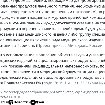
 проект форм заявлений, необходимых для формирован
ованных продуктов лечебного питания, необходимых д
ьная непереносимость, по жизненным показаниям) по 
 документации пациента и журнале врачебной комиссии
нных и муниципальных нужд допускается указание на това
родукции в перечень заявителю необходимо будет указа
нование вида медицинского изделия либо группу специа
босновывающие включение вида медицинского изделия 
итания в Перечень (
Проект приказа Минздрава России, I
то использование в описании объекта закупки указания 
ицинских изделий, специализированных продуктов лече
ким показаниям (индивидуальная непереносимость, п
оторое фиксируется в медицинской документации пацие
едицинских изделий, специализированных продуктов л
я Правительством РФ (
подп. "г" п. 1 ч. 1 ст. 33 Закона №
ки
,
госсектор
,
здравоохранение
,
обязательства, сделки
,
проекты Н
стема ГАРАНТ
.РУ в
Новости
и
Дзен