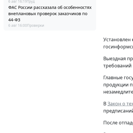
6 авг 16:19
Труд
ФАС России рассказала об особенностях
внеплановых проверок заказчиков по
44-ФЗ
6 авг 16:00
Проверки
Установлен 
госинформси
Выездная пр
требований 
Главные гос
продукции п
незамедлите
В
Закон о т
предписаний
После отпад