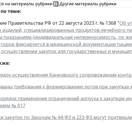
ся на материалы рубрики
Другие материалы рубрики
по теме:
е Правительства РФ от 22 августа 2023 г. № 1368 "
Об у
 изделий, специализированных продуктов лечебного пи
 показаниям (индивидуальная непереносимость, по ж
оторое фиксируется в медицинской документации пацие
 осуществлении закупок для государственных и муницип
кже:
ядок осуществления банковского сопровождения контр
ваны требования к формированию лотов при закупках м
орядок применения ограничений допуска к закупкам и
нием № 617
ки закупок по Законам № 44-ФЗ и 223-ФЗ могут подтвер