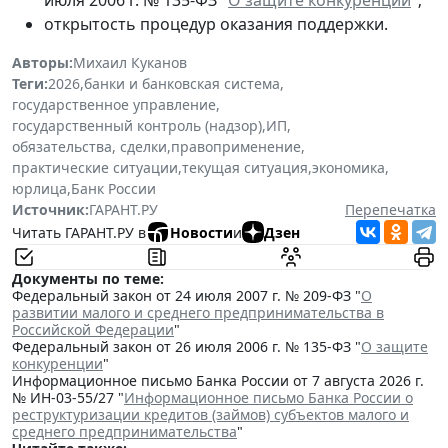
июля 2006 г. № 135-ФЗ "
О защите конкуренции
";
открытость процедур оказания поддержки.
Авторы:
Михаил Куканов
Теги:
2026
,
банки и банковская система
,
государственное управление
,
государственный контроль (надзор)
,
ИП
,
обязательства, сделки
,
правоприменение
,
практические ситуации
,
текущая ситуация
,
экономика
,
юрлица
,
Банк России
Источник:
ГАРАНТ.РУ
Перепечатка
Читать ГАРАНТ.РУ в
Новости
и
Дзен
Документы по теме:
Федеральный закон от 24 июля 2007 г. № 209-ФЗ "
О
развитии малого и среднего предпринимательства в
Российской Федерации
"
Федеральный закон от 26 июля 2006 г. № 135-ФЗ "
О защите
конкуренции
"
Информационное письмо Банка России от 7 августа 2026 г.
№ ИН-03-55/27 "
Информационное письмо Банка России о
реструктуризации кредитов (займов) субъектов малого и
среднего предпринимательства
"