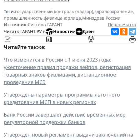
Теги:
государственный контроль (надзор)
,
здравоохранение
,
промышленность
,
физлица
,
юрлица
,
Минздрав России
Источник:
Система ГАРАНТ
Перепечатка
Читать ГАРАНТ.РУ в
Новости
и
Дзен
Читайте также:
Что изменится в России с 1 июня 2023 года:
ужесточение правил продажи вейпов, регистрация
товарных знаков физлицами, дистанционное
проведение МСЭ
Утверждены параметры программы льготного
кредитования МСП в новых регионах
Банк России завершает действие временных мер
регуляторной поддержки банков
Утвержден новый регламент выдачи заключений на