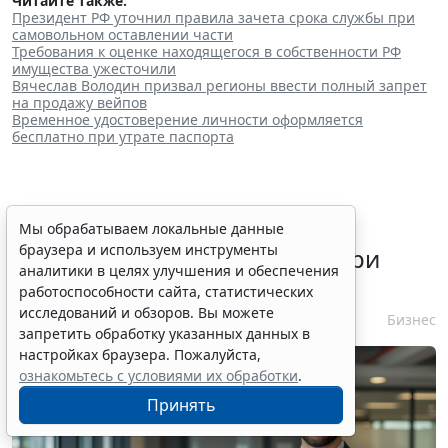
Читайте также:
Президент РФ уточнил правила зачета срока службы при
самовольном оставлении части
Требования к оценке находящегося в собственности РФ
имущества ужесточили
Вячеслав Володин призвал регионы ввести полный запрет
на продажу вейпов
Временное удостоверение личности оформляется
бесплатно при утрате паспорта
ФАС России рассказала о
Мы обрабатываем локальные данные
браузера и используем инструменты
требованиях к контрагенту при
аналитики в целях улучшения и обеспечения
несостоявшейся закупке
работоспособности сайта, статистических
исследований и обзоров. Вы можете
10 августа 2026 13:47
Бизнес
запретить обработку указанных данных в
настройках браузера. Пожалуйста,
ознакомьтесь с условиями их обработки
.
Принять