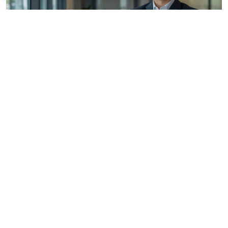
© siraphol / Фотобанк 123RF.com
Представители антимонопольного ведомства
подчеркивают: единственный контрагент при
заключении контракта на основании
п. 25 ч. 1 ст. 93
Закона № 44-ФЗ
должен соответствовать
требованиям, установленным в извещении об
осуществлении закупки. В их число входят и
требования к участникам закупки, предусмотренные
частями 2
и
2.1 ст. 31 Закона № 44-ФЗ
, – при условии,
что заказчик установил такие дополнительные
требования в извещении (
Письмо ФАС России от 9
апреля 2026 г. № ГР/33044/26
).