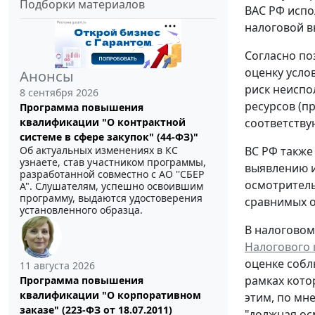
Подборки материалов
ВАС РФ испо
налоговой в
Согласно по
оценку усло
Анонсы
риск неиспо
8 сентября 2026
ресурсов (п
Программа повышения
квалификации "О контрактной
соответству
системе в сфере закупок" (44-ФЗ)"
Об актуальных изменениях в КС
ВС РФ также
узнаете, став участником программы,
выявлению и
разработанной совместно с АО ''СБЕР
осмотритель
А". Слушателям, успешно освоившим
программу, выдаются удостоверения
сравнимых о
установленного образца.
В налоговом
Налогового 
оценке собл
11 августа 2026
рамках кото
Программа повышения
квалификации "О корпоративном
этим, по мн
заказе" (223-ФЗ от 18.07.2011)
"должная ос