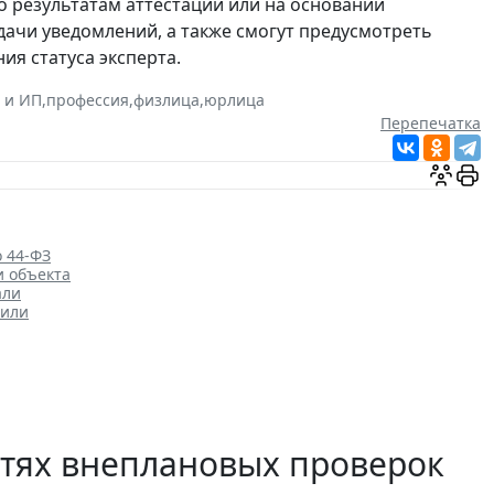
о результатам аттестации или на основании
дачи уведомлений, а также смогут предусмотреть
я статуса эксперта.
 и ИП
,
профессия
,
физлица
,
юрлица
Перепечатка
о 44-ФЗ
и объекта
али
нили
стях внеплановых проверок