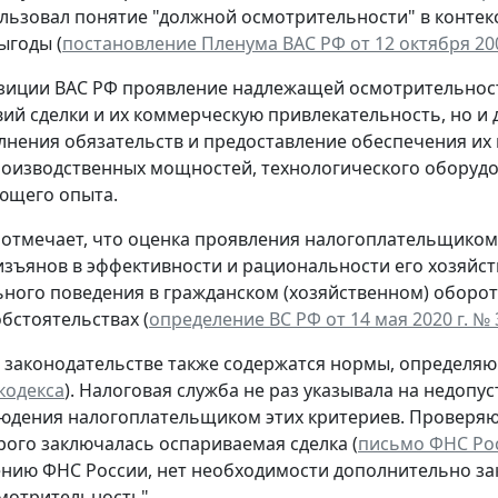
льзовал понятие "должной осмотрительности" в конте
ыгоды (
постановление Пленума ВАС РФ от 12 октября 200
зиции ВАС РФ проявление надлежащей осмотрительност
вий сделки и их коммерческую привлекательность, но и
лнения обязательств и предоставление обеспечения их
роизводственных мощностей, технологического оборудо
ющего опыта.
 отмечает, что оценка проявления налогоплательщиком
зъянов в эффективности и рациональности его хозяйст
ного поведения в гражданском (хозяйственном) обороте
бстоятельствах (
определение ВС РФ от 14 мая 2020 г. №
 законодательстве также содержатся нормы, определяю
кодекса
). Налоговая служба не раз указывала на недо
юдения налогоплательщиком этих критериев. Проверяю
рого заключалась оспариваемая сделка (
письмо ФНС Рос
ению ФНС России, нет необходимости дополнительно за
мотрительность".