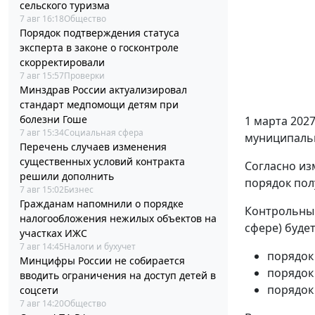
сельского туризма
7 авг 16:18
Общество
Порядок подтверждения статуса
эксперта в законе о госконтроле
скорректировали
7 авг 15:57
Проверки
Минздрав России актуализировал
стандарт медпомощи детям при
болезни Гоше
1 марта 2027
7 авг 15:34
Социальная сфера
муниципальн
Перечень случаев изменения
существенных условий контракта
Согласно из
решили дополнить
порядок пол
7 авг 15:02
Бизнес
Гражданам напомнили о порядке
Контрольный
налогообложения нежилых объектов на
сфере) будет
участках ИЖС
7 авг 14:45
Налоги и бухучет
порядок 
Минцифры России не собирается
порядок
вводить ограничения на доступ детей в
порядок
соцсети
7 авг 14:20
Общество