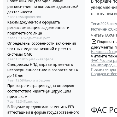
В порядке п
Совет ФПА РФ утвердил новые
разъяснения по вопросам адвокатской
уведомления
деятельности
основания и
7 авг 13:56
Профессия
Каким документом оформить
Теги:
2026
,
гос
реклассификацию задолженности
Источник:
Си
подотчетного лица
Читать ГАРАНТ
7 авг 13:37
Бюджетный учет
Подписать
Определены особенности включения
Документы п
частных медорганизаций в реестр
Налоговый ко
системы ОМС
Читайте такж
7 авг 13:19
Социальная сфера
ФАС России ра
Спецрежим НПД вправе применять
Минприроды Р
Признаки для
несовершеннолетние в возрасте от 14
Порядок отбо
до 18 лет
7 авг 12:58
Налоги и бухучет
При госрегистрации судна определят
соответствие идентифицирующим
признакам
7 авг 12:34
Транспорт
В Госдуме предложили заменить ЕГЭ
ФАС Ро
аттестацией в форме государственного