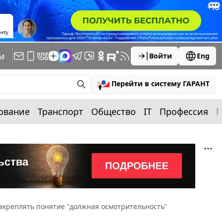
м
Войти
Eng
Перейти в систему ГАРАНТ
ование
Транспорт
Общество
IT
Профессия
П
закреплять понятие "должная осмотрительность"