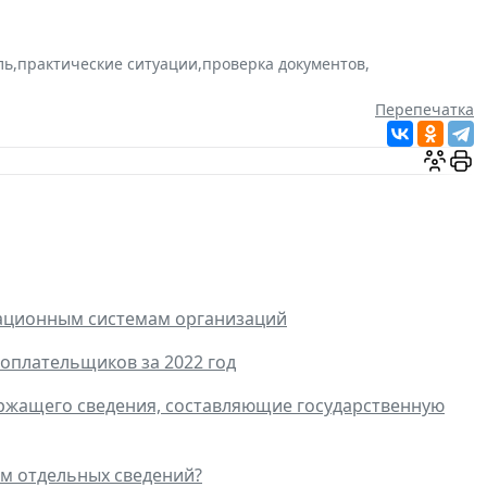
ль
,
практические ситуации
,
проверка документов
,
Перепечатка
мационным системам организаций
оплательщиков за 2022 год
ржащего сведения, составляющие государственную
ем отдельных сведений?