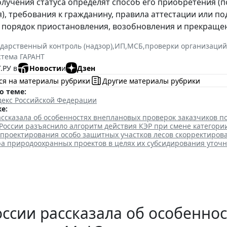
олучения статуса определят способ его приобретения (п
), требования к гражданину, правила аттестации или по
 порядок приостановления, возобновления и прекращени
ударственный контроль (надзор)
,
ИП
,
МСБ
,
проверки организаций
стема ГАРАНТ
.РУ в
Новости
и
Дзен
ся на материалы рубрики
Другие материалы рубрики
о теме:
декс Российской Федерации
е:
ссказала об особенностях внеплановых проверок заказчиков п
оссии разъяснило алгоритм действия КЭР при смене категори
 проектирования особо защитных участков лесов скорректиров
ра природоохранных проектов в целях их субсидирования уточ
ссии рассказала об особенно