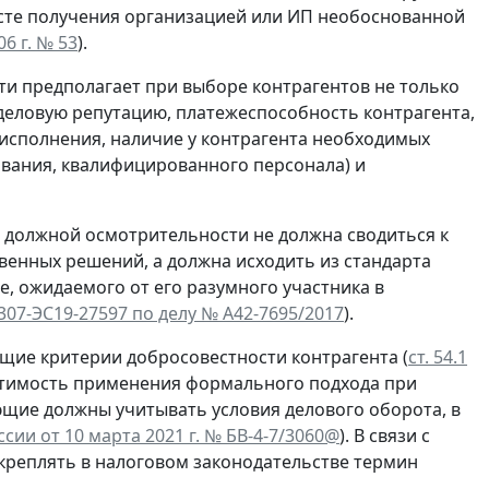
ксте получения организацией или ИП необоснованной
6 г. № 53
).
и предполагает при выборе контрагентов не только
 деловую репутацию, платежеспособность контрагента,
 исполнения, наличие у контрагента необходимых
вания, квалифицированного персонала) и
 должной осмотрительности не должна сводиться к
венных решений, а должна исходить из стандарта
, ожидаемого от его разумного участника в
 307-ЭС19-27597 по делу № А42-7695/2017
).
щие критерии добросовестности контрагента (
ст. 54.1
пустимость применения формального подхода при
щие должны учитывать условия делового оборота, в
сии от 10 марта 2021 г. № БВ-4-7/3060@
). В связи с
креплять в налоговом законодательстве термин