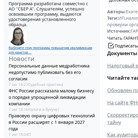
Программа разработана совместно с
АО ''СБЕР А". Слушателям, успешно
Авторы:
Екат
освоившим программу, выдаются
Теги:
ИП
,
налог
удостоверения установленного
образца.
проверки орг
Источник:
ГАР
Читать ГАРАНТ
Подписать
Выберите тему программы повышения квалификации
Документы 
для юристов ...
Новости
Налоговый к
Персональные данные медработника
недопустимо публиковать без его
Читайте та
согласия
7 авг 18:27
Судебная практика
Обновлен по
ФНС России рассказала малому бизнесу
о порядке упрощенной ликвидации
На сайте ФН
компании
7 авг 18:16
Налоги и бухучет
Скорректиро
Правовую охрану цифровых технологий
тайну
в России расширят с 1 января 2027
года
Как аудитор
7 авг 18:04
IT