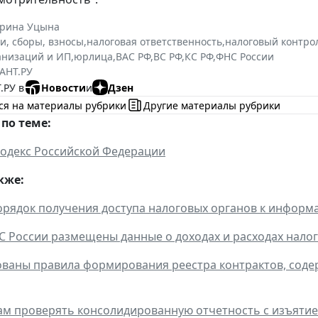
ерина Уцына
и, сборы, взносы
,
налоговая ответственность
,
налоговый контро
анизаций и ИП
,
юрлица
,
ВАС РФ
,
ВС РФ
,
КС РФ
,
ФНС России
АНТ.РУ
.РУ в
Новости
и
Дзен
ся на материалы рубрики
Другие материалы рубрики
по теме:
одекс Российской Федерации
кже:
рядок получения доступа налоговых органов к инфор
С России размещены данные о доходах и расходах налог
ваны правила формирования реестра контрактов, соде
ам проверять консолидированную отчетность с изъяти