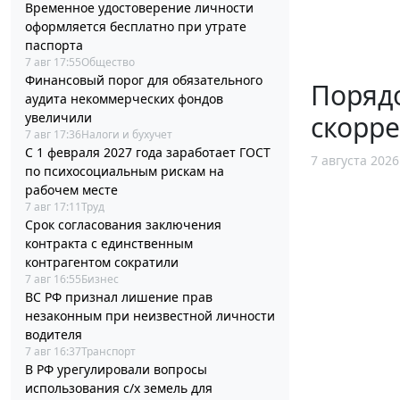
Временное удостоверение личности
оформляется бесплатно при утрате
паспорта
7 авг 17:55
Общество
Финансовый порог для обязательного
Порядо
аудита некоммерческих фондов
увеличили
скорр
7 авг 17:36
Налоги и бухучет
С 1 февраля 2027 года заработает ГОСТ
7 августа 2026
по психосоциальным рискам на
рабочем месте
7 авг 17:11
Труд
Срок согласования заключения
контракта с единственным
контрагентом сократили
7 авг 16:55
Бизнес
ВС РФ признал лишение прав
незаконным при неизвестной личности
водителя
7 авг 16:37
Транспорт
В РФ урегулировали вопросы
использования с/х земель для