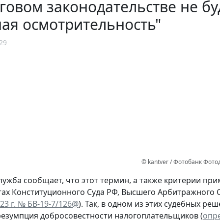
говом законодательстве не бу
ая осмотрительность"
29
© kantver / Фотобанк Фот
лужба сообщает, что этот термин, а также критерии п
тах Конституционного Суда РФ, Высшего Арбитражного С
23 г. № БВ-19-7/126@
). Так, в одном из этих судебных р
резумпция добросовестности налогоплательщиков (
опре