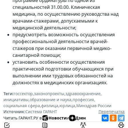
программе ординатуры по одной из
специальностей 31.00.00. Клиническая
медицина, по осуществлению руководства над
врачами-стажерами, допускаемыми к
медицинской деятельности;
предусмотреть возможность осуществления
профессиональной деятельности врачей-
стажеров при оказании первичной медико-
санитарной помощи;
установить особенности осуществления
практической подготовки обучающихся при
выполнении ими трудовых обязанностей на
должностях в медицинских организациях.
Теги:
госсектор
,
законопроекты
,
здравоохранение
,
инициативы
,
образование и наука
,
профессия
,
социальная сфера
,
физлица
,
юрлица
,
Минздрав России
Источник:
Система ГАРАНТ
Перепечатка
Читать ГАРАНТ.РУ в
Новости
и
Дзен