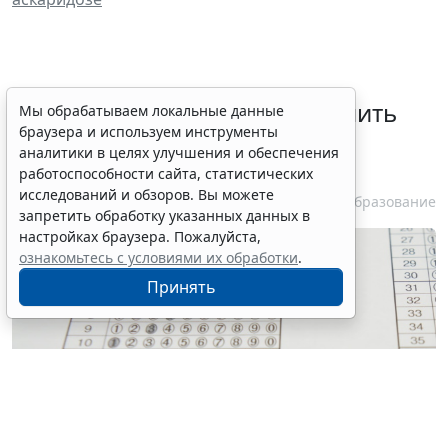
В Госдуме предложили заменить
Мы обрабатываем локальные данные
браузера и используем инструменты
ЕГЭ аттестацией в форме
аналитики в целях улучшения и обеспечения
государственного экзамена
работоспособности сайта, статистических
исследований и обзоров. Вы можете
7 августа 2026 12:15
Образование
запретить обработку указанных данных в
настройках браузера. Пожалуйста,
ознакомьтесь с условиями их обработки
.
Принять