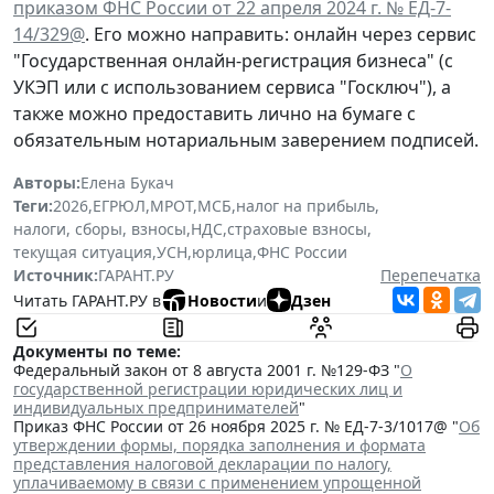
приказом ФНС России от 22 апреля 2024 г. № ЕД-7-
14/329@
. Его можно направить: онлайн через сервис
"Государственная онлайн-регистрация бизнеса" (с
УКЭП или с использованием сервиса "Госключ"), а
также можно предоставить лично на бумаге с
обязательным нотариальным заверением подписей.
Авторы:
Елена Букач
Теги:
2026
,
ЕГРЮЛ
,
МРОТ
,
МСБ
,
налог на прибыль
,
налоги, сборы, взносы
,
НДС
,
страховые взносы
,
текущая ситуация
,
УСН
,
юрлица
,
ФНС России
Источник:
ГАРАНТ.РУ
Перепечатка
Читать ГАРАНТ.РУ в
Новости
и
Дзен
Документы по теме:
Федеральный закон от 8 августа 2001 г. №129-ФЗ "
О
государственной регистрации юридических лиц и
индивидуальных предпринимателей
"
Приказ ФНС России от 26 ноября 2025 г. № ЕД-7-3/1017@ "
Об
утверждении формы, порядка заполнения и формата
представления налоговой декларации по налогу,
уплачиваемому в связи с применением упрощенной