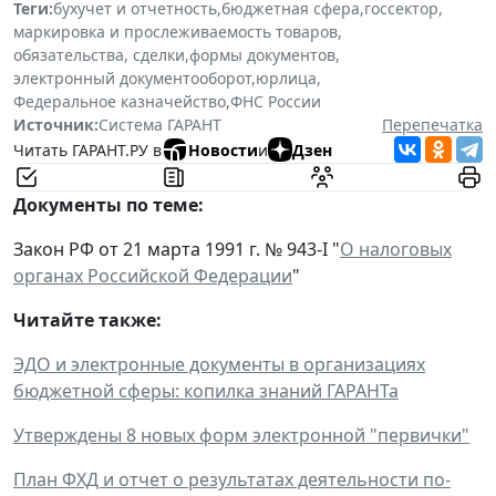
Теги:
бухучет и отчетность
,
бюджетная сфера
,
госсектор
,
маркировка и прослеживаемость товаров
,
обязательства, сделки
,
формы документов
,
электронный документооборот
,
юрлица
,
Федеральное казначейство
,
ФНС России
Источник:
Система ГАРАНТ
Перепечатка
Читать ГАРАНТ.РУ в
Новости
и
Дзен
Документы по теме:
Закон РФ от 21 марта 1991 г. № 943-I "
О налоговых
органах Российской Федерации
"
Читайте также:
ЭДО и электронные документы в организациях
бюджетной сферы: копилка знаний ГАРАНТа
Утверждены 8 новых форм электронной "первички"
План ФХД и отчет о результатах деятельности по-