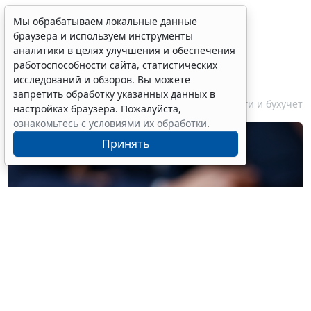
Финансовый порог для
Мы обрабатываем локальные данные
браузера и используем инструменты
обязательного аудита
аналитики в целях улучшения и обеспечения
некоммерческих фондов
работоспособности сайта, статистических
увеличили
исследований и обзоров. Вы можете
запретить обработку указанных данных в
7 августа 2026 17:36
Налоги и бухучет
настройках браузера. Пожалуйста,
ознакомьтесь с условиями их обработки
.
Принять
© liudmilachernetska / Фотобанк 123RF.com