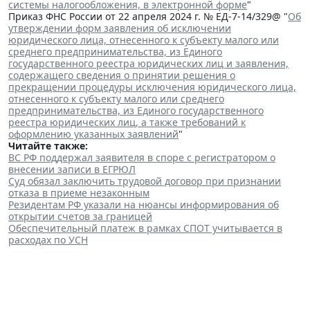
системы налогообложения, в электронной форме
"
Приказ ФНС России от 22 апреля 2024 г. № ЕД-7-14/329@ "
Об
утверждении форм заявления об исключении
юридического лица, отнесенного к субъекту малого или
среднего предпринимательства, из Единого
государственного реестра юридических лиц и заявления,
содержащего сведения о принятии решения о
прекращении процедуры исключения юридического лица,
отнесенного к субъекту малого или среднего
предпринимательства, из Единого государственного
реестра юридических лиц, а также требований к
оформлению указанных заявлений
"
Читайте также:
ВС РФ поддержал заявителя в споре с регистратором о
внесении записи в ЕГРЮЛ
Суд обязал заключить трудовой договор при признании
отказа в приеме незаконным
Резидентам РФ указали на нюансы информирования об
открытии счетов за границей
Обеспечительный платеж в рамках СПОТ учитывается в
расходах по УСН