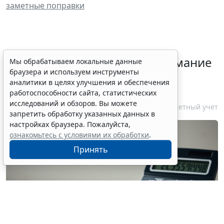
заметные поправки
Минфин России обратил внимание
Мы обрабатываем локальные данные
браузера и используем инструменты
на правила учета затрат и
аналитики в целях улучшения и обеспечения
калькулирования по ГОЗ
работоспособности сайта, статистических
исследований и обзоров. Вы можете
10 августа 2026 16:26
Бюджетный учет
запретить обработку указанных данных в
настройках браузера. Пожалуйста,
ознакомьтесь с условиями их обработки
.
Принять