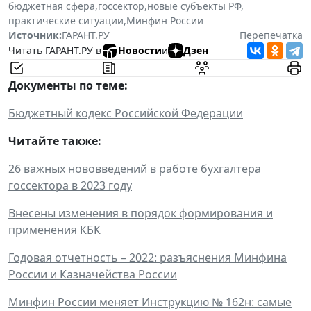
бюджетная сфера
,
госсектор
,
новые субъекты РФ
,
практические ситуации
,
Минфин России
Источник:
ГАРАНТ.РУ
Перепечатка
Читать ГАРАНТ.РУ в
Новости
и
Дзен
Документы по теме:
Бюджетный кодекс Российской Федерации
Читайте также:
26 важных нововведений в работе бухгалтера
госсектора в 2023 году
Внесены изменения в порядок формирования и
применения КБК
Годовая отчетность – 2022: разъяснения Минфина
России и Казначейства России
Минфин России меняет Инструкцию № 162н: самые