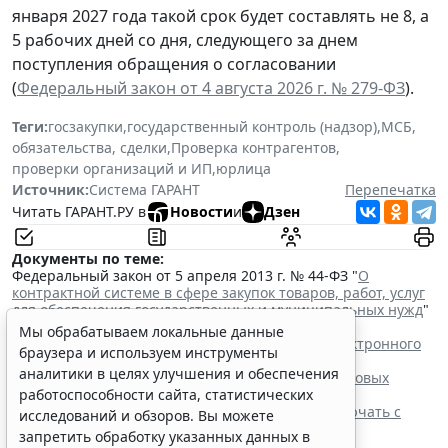
января 2027 года такой срок будет составлять не 8, а
5 рабочих дней со дня, следующего за днем
поступления обращения о согласовании
(
Федеральный закон от 4 августа 2026 г. № 279-ФЗ
).
Теги:
госзакупки
,
государственный контроль (надзор)
,
МСБ
,
обязательства, сделки
,
Проверка контрагентов
,
проверки организаций и ИП
,
юрлица
Источник:
Система ГАРАНТ
Перепечатка
Читать ГАРАНТ.РУ в
Новости
и
Дзен
Документы по теме:
Федеральный закон от 5 апреля 2013 г. № 44-ФЗ "
О
контрактной системе в сфере закупок товаров, работ, услуг
для обеспечения государственных и муниципальных нужд
"
Читайте также:
Мы обрабатываем локальные данные
Процедуру заключения контракта по итогам электронного
браузера и используем инструменты
запроса котировок уточнят
аналитики в целях улучшения и обеспечения
ФАС России рассказала об особенностях внеплановых
проверок заказчиков по 44-ФЗ
работоспособности сайта, статистических
Контракты по однородным товарам можно заключать с
исследований и обзоров. Вы можете
одним и тем же едпоставщиком
запретить обработку указанных данных в
При оценке заявок нужно учитывать системы