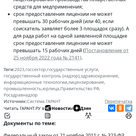
средств для медприменения;
срок предоставления лицензии не может
превышать 30 рабочих дней (или 40, если
соискатель заявляет более 3 площадок сразу). А
для рада работ на одной заявленной площадке
срок предоставления лицензии не может
превышать 15 рабочих дней (
Постановление от
25 ноября 2022 года № 2141)
.
Теги:
2023
,
госсектор
,
государственные услуги
,
государственный контроль (надзор)
,
здравоохранение
,
информационные технологии
,
лицензирование
,
промышленность
,
юрлица
,
Правительство РФ
,
Росздравнадзор
Источник:
Система ГАРАНТ
Перепечатка
Читать ГАРАНТ.РУ в
Новости
и
Дзен
Документы по теме:
Федеральный закон от 21 ноября 2011 г. № 323-ФЗ