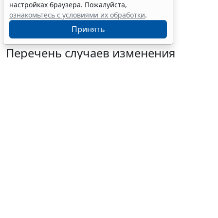
настройках браузера. Пожалуйста,
налогообложения участников
ознакомьтесь с условиями их обработки
.
Принять
Перечень случаев изменения
существенных условий контракта
решили дополнить
7 августа 2026 15:02
Бизнес