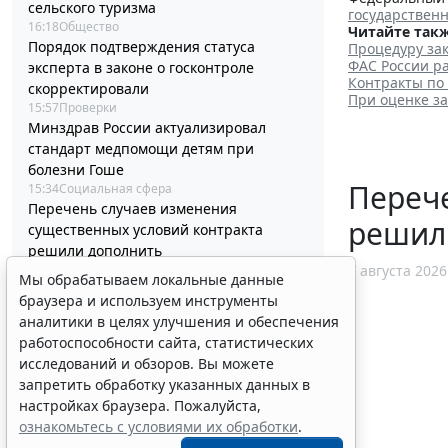
сельского туризма
государствен
16:18
Общество
Читайте такж
Порядок подтверждения статуса
Процедуру зак
ФАС России ра
эксперта в законе о госконтроле
Контракты по
скорректировали
При оценке з
15:57
Проверки
Минздрав России актуализировал
стандарт медпомощи детям при
болезни Гоше
Перече
15:34
Социальная сфера
Перечень случаев изменения
решил
существенных условий контракта
решили дополнить
15:02
Бизнес
7 августа 2026
Мы обрабатываем локальные данные
Гражданам напомнили о порядке
браузера и используем инструменты
налогообложения нежилых объектов на
аналитики в целях улучшения и обеспечения
участках ИЖС
работоспособности сайта, статистических
14:45
Налоги и бухучет
исследований и обзоров. Вы можете
Минцифры России не собирается
запретить обработку указанных данных в
вводить ограничения на доступ детей в
настройках браузера. Пожалуйста,
соцсети
ознакомьтесь с условиями их обработки
.
14:20
Общество