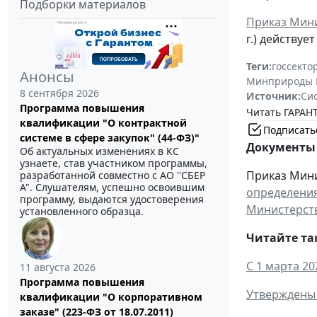
Подборки материалов
Приказ Мини
г.) действуе
Теги:
госсекто
Анонсы
Минприроды 
8 сентября 2026
Источник:
Си
Программа повышения
Читать ГАРАНТ
квалификации "О контрактной
Подписать
системе в сфере закупок" (44-ФЗ)"
Документы 
Об актуальных изменениях в КС
узнаете, став участником программы,
Приказ Минис
разработанной совместно с АО ''СБЕР
А". Слушателям, успешно освоившим
определения
программу, выдаются удостоверения
Министерств
установленного образца.
Читайте та
С 1 марта 2
11 августа 2026
Программа повышения
Утверждены 
квалификации "О корпоративном
заказе" (223-ФЗ от 18.07.2011)