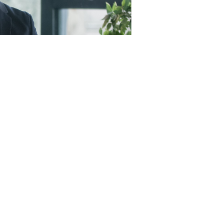
23RF.com
пунктами, а именно (
Федеральный закон от 4 августа
 цены контракта (в случае, предусмотренном
ч. 24
предусмотренной контрактом цены единицы товара,
тракта (
п. 1.5 ч. 1 ст. 95 Закона № 44-ФЗ
);
овар, работу, услугу, функциональные, технические и
ки которых аналогичны или улучшены по сравнению с
ки или условиями контракта, заключенного с