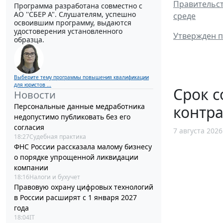
Правительст
Программа разработана совместно с
АО ''СБЕР А". Слушателям, успешно
среде
освоившим программу, выдаются
удостоверения установленного
Утвержден п
образца.
Выберите тему программы повышения квалификации
для юристов ...
Срок с
Новости
Персональные данные медработника
контра
недопустимо публиковать без его
согласия
7 августа 2026
18:27
Судебная практика
ФНС России рассказала малому бизнесу
о порядке упрощенной ликвидации
компании
18:16
Налоги и бухучет
Правовую охрану цифровых технологий
в России расширят с 1 января 2027
года
18:04
IT