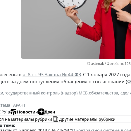
© astimak / Фотобанк 12
внесены в
ч. 8 ст. 93 Закона № 44-ФЗ
. С 1 января 2027 год
щего за днем поступления обращения о согласовании (
Ф
ки
,
государственный контроль (надзор)
,
МСБ
,
обязательства, сдел
стема ГАРАНТ
.РУ в
Новости
и
Дзен
ся на материалы рубрики
Другие материалы рубрики
о теме:
акон от 5 апреля 2013 г. № 44-ФЗ "
О контрактной системе в сфе