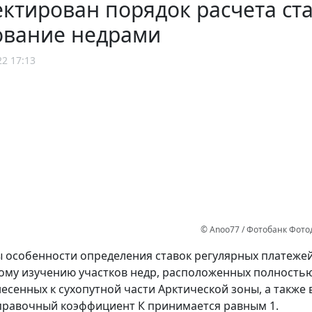
ктирован порядок расчета ст
ование недрами
22 17:13
© Anoo77 / Фотобанк Фот
 особенности определения ставок регулярных платежей
ому изучению участков недр, расположенных полностью
несенных к сухопутной части Арктической зоны, а также 
равочный коэффициент К принимается равным 1.