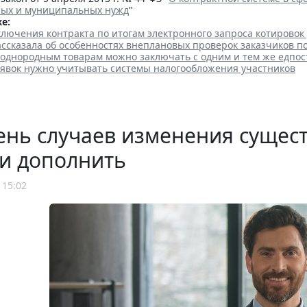
ных и муниципальных нужд
"
е:
лючения контракта по итогам электронного запроса котировок
ссказала об особенностях внеплановых проверок заказчиков п
 однородным товарам можно заключать с одним и тем же едпо
аявок нужно учитывать системы налогообложения участников
нь случаев изменения сущест
и дополнить
 15:02