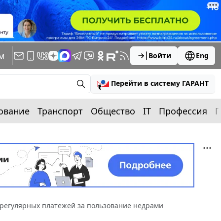
м
Войти
Eng
Перейти в систему ГАРАНТ
ование
Транспорт
Общество
IT
Профессия
П
 регулярных платежей за пользование недрами