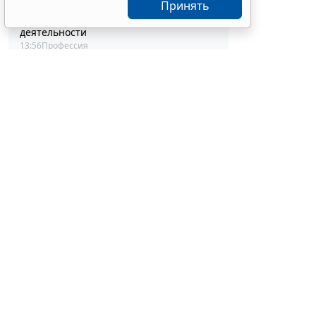
Совет ФПА РФ утвердил новые
Принять
разъяснения по вопросам адвокатской
деятельности
13:56
Профессия
Каким документом оформить
реклассификацию задолженности
подотчетного лица
13:37
Бюджетный учет
Определены особенности включения
частных медорганизаций в реестр
системы ОМС
13:19
Социальная сфера
Спецрежим НПД вправе применять
С указанной
несовершеннолетние в возрасте от 14
2026 г. № 27
до 18 лет
12:58
Налоги и бухучет
увеличе
При госрегистрации судна определят
соответствие идентифицирующим
ст. 22 З
признакам
работы, 
12:34
Транспорт
замена п
В Госдуме предложили заменить ЕГЭ
качеств
аттестацией в форме государственного
характе