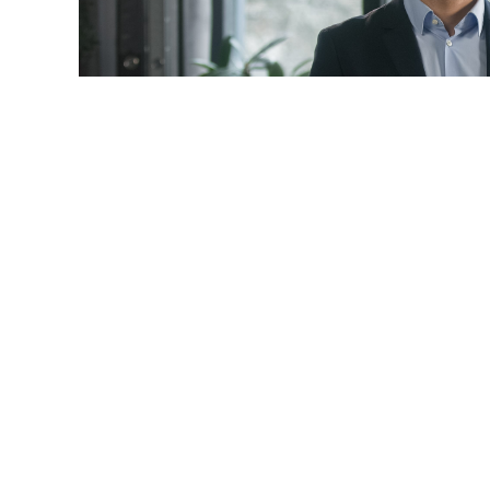
© mayaporto / Фотобанк 1
 даты
ч. 1 ст. 95 Закона № 44-ФЗ
будет дополнена новыми 
9-ФЗ
):
ние по предложению заказчика максимального значения
акона № 44-ФЗ
) не более чем на 10%, но без изменения 
услуги и без изменения иных существенных условий кон
редусмотренных контрактом товара, работы, услуги на т
енные характеристики, эксплуатационные характеристи
ристиками, предусмотренными описанием объекта закуп