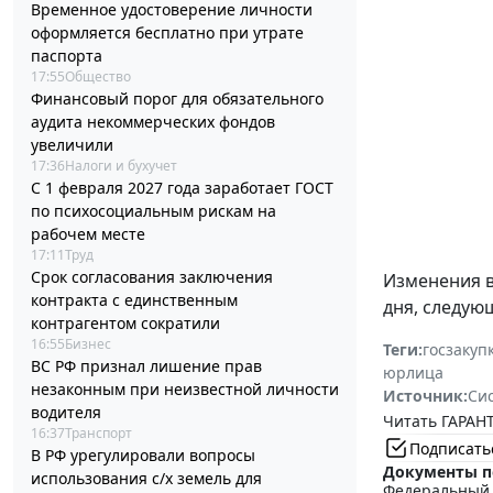
Временное удостоверение личности
оформляется бесплатно при утрате
паспорта
17:55
Общество
Финансовый порог для обязательного
аудита некоммерческих фондов
увеличили
17:36
Налоги и бухучет
С 1 февраля 2027 года заработает ГОСТ
по психосоциальным рискам на
рабочем месте
17:11
Труд
Срок согласования заключения
Изменения 
контракта с единственным
дня, следую
контрагентом сократили
16:55
Бизнес
Теги:
госзакуп
ВС РФ признал лишение прав
юрлица
незаконным при неизвестной личности
Источник:
Си
водителя
Читать ГАРАНТ
16:37
Транспорт
Подписать
В РФ урегулировали вопросы
Документы п
использования с/х земель для
Федеральный з