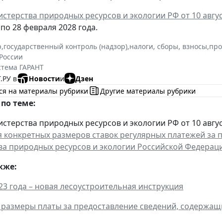
стерства природных ресурсов и экологии РФ от 10 август
т по 28 февраля 2028 года.
р
,
государственный контроль (надзор)
,
налоги, сборы, взносы
,
пр
России
стема ГАРАНТ
.РУ в
Новости
и
Дзен
ся на материалы рубрики
Другие материалы рубрики
по теме:
терства природных ресурсов и экологии РФ от 10 август
 конкретных размеров ставок регулярных платежей за
а природных ресурсов и экологии Российской Федерации
кже:
023 года – новая лесоустроительная инструкция
размеры платы за предоставление сведений, содержащи