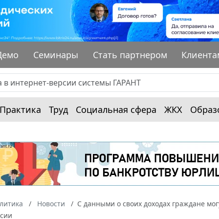
Демо
Семинары
Стать партнером
Клиента
Практика
Труд
Социальная сфера
ЖКХ
Образ
алитика
Новости
С данными о своих доходах граждане мо
ссии