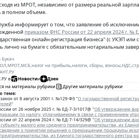
сходя из МРОТ, независимо от размера реальной зарпла
 в полном объеме.
лужба информирует о том, что заявление об исключени
ержденной
приказом ФНС России от 22 апреля 2024 г. № 
ударственная онлайн-регистрация бизнеса" (с УКЭП или 
ь лично на бумаге с обязательным нотариальным заве
 Букач
РЮЛ
,
МРОТ
,
МСБ
,
налог на прибыль
,
налоги, сборы, взносы
,
НДС
,
ст
АНТ.РУ
.РУ в
Новости
и
Дзен
ся на материалы рубрики
Другие материалы рубрики
о теме:
акон от 8 августа 2001 г. №129-ФЗ "
О государственной регист
телей
"
ссии от 26 ноября 2025 г. № ЕД-7-3/1017@ "
Об утверждении фор
кларации по налогу, уплачиваемому в связи с применением уп
ссии от 22 апреля 2024 г. № ЕД-7-14/329@ "
Об утверждении фор
 субъекту малого или среднего предпринимательства, из Едино
сведения о принятии решения о прекращении процедуры исклю
 предпринимательства, из Единого государственного реестра ю