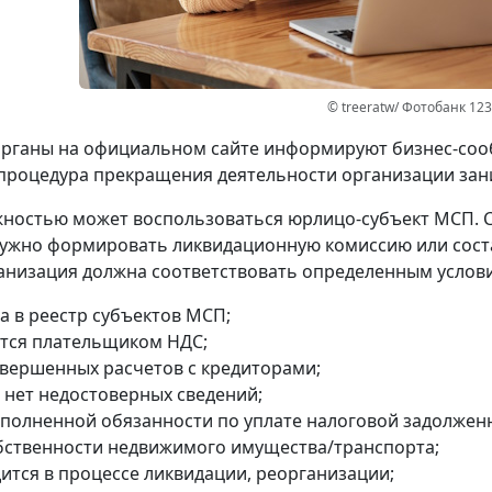
© treeratw/ Фотобанк 12
рганы на официальном сайте информируют бизнес-сооб
процедура прекращения деятельности организации зани
ностью может воспользоваться юрлицо-субъект МСП. 
ужно формировать ликвидационную комиссию или сост
анизация должна соответствовать определенным услов
а в реестр субъектов МСП;
ется плательщиком НДС;
авершенных расчетов с кредиторами;
 нет недостоверных сведений;
сполненной обязанности по уплате налоговой задолжен
обственности недвижимого имущества/транспорта;
дится в процессе ликвидации, реорганизации;