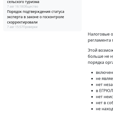
сельского туризма
7 авг 16:18
Общество
Порядок подтверждения статуса
эксперта в законе о госконтроле
скорректировали
7 авг 15:57
Проверки
Налоговые о
регламента 
Этой возмож
больше не н
порядка орг
включен
не явля
нет нез
в ЕГРЮЛ
нет неи
нет в с
не нахо