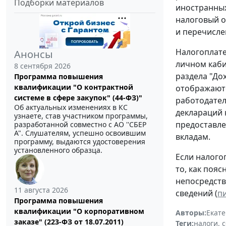
Подборки материалов
иностранных
налоговый о
и перечисле
Налогоплате
Анонсы
личном каби
8 сентября 2026
раздела "До
Программа повышения
квалификации "О контрактной
отображаютс
системе в сфере закупок" (44-ФЗ)"
работодател
Об актуальных изменениях в КС
деклараций 
узнаете, став участником программы,
предоставле
разработанной совместно с АО ''СБЕР
А". Слушателям, успешно освоившим
вкладам.
программу, выдаются удостоверения
установленного образца.
Если налого
то, как поя
непосредств
11 августа 2026
сведений (
пи
Программа повышения
квалификации "О корпоративном
Авторы:
Екат
заказе" (223-ФЗ от 18.07.2011)
Теги:
налоги, 