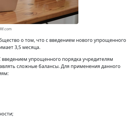
3RF.com
щество о том, что с введением нового упрощенного
мает 3,5 месяца.
С введением упрощенного порядка учредителям
авлять сложные балансы. Для применения данного
иям:
ности;