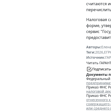
считаются и
перечислить
Налоговая с
форме, утв
сервис "Гос
предоставит
Авторы:
Елена
Теги:
2026
,
ЕГ
Источник:
ГАР
Читать ГАРАНТ
Подписать
Документы п
Федеральный з
предпринима
Приказ ФНС Ро
налоговой де
Приказ ФНС Ро
отнесенного к
содержащего 
или среднего