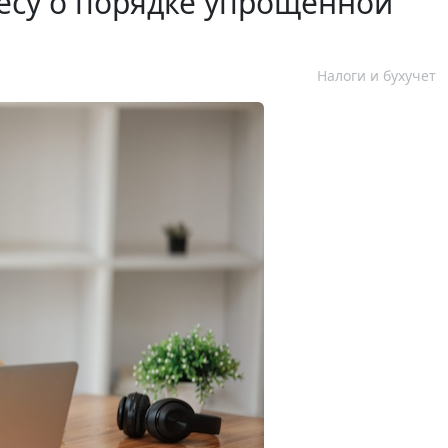
есу о порядке упрощенной
Налоги и бухучет