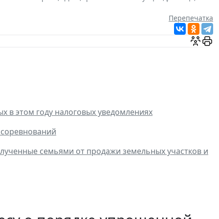
Перепечатка
х в этом году налоговых уведомлениях
 соревнований
олученные семьями от продажи земельных участков и