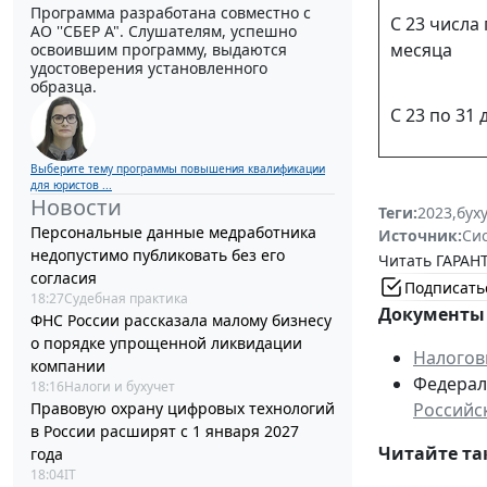
Программа разработана совместно с
С 23 числа
АО ''СБЕР А". Слушателям, успешно
месяца
освоившим программу, выдаются
удостоверения установленного
образца.
С 23 по 31
Выберите тему программы повышения квалификации
для юристов ...
Новости
Теги:
2023
,
бух
Персональные данные медработника
Источник:
Си
недопустимо публиковать без его
Читать ГАРАНТ
согласия
Подписать
18:27
Судебная практика
Документы 
ФНС России рассказала малому бизнесу
о порядке упрощенной ликвидации
Налогов
компании
Федераль
18:16
Налоги и бухучет
Правовую охрану цифровых технологий
Российс
в России расширят с 1 января 2027
Читайте та
года
18:04
IT