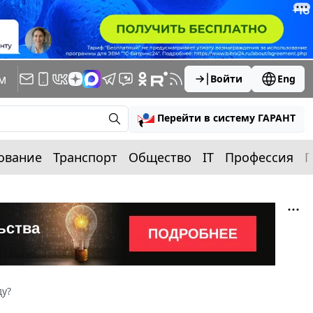
м
Войти
Eng
Перейти в систему ГАРАНТ
ование
Транспорт
Общество
IT
Профессия
П
ду?