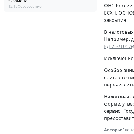
экзамена
ФНС России 
12:15
Образование
ЕСХН, ОСНО)
закрытия.
В налоговых
Например, д
ЕД-7-3/1017
Исключение 
Особое вним
считаются и
перечислить
Налоговая с
форме, утв
сервис "Гос
предоставит
Авторы:
Елена