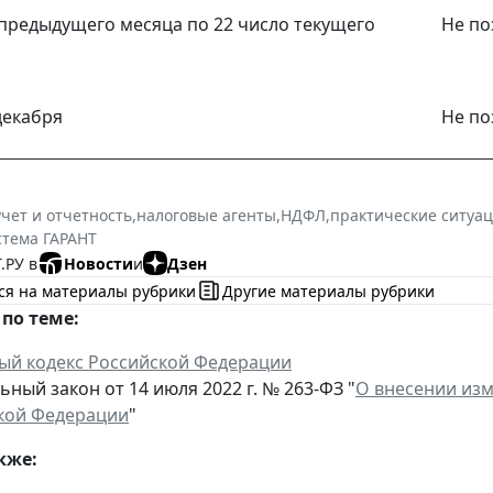
 предыдущего месяца по 22 число текущего
Не по
 декабря
Не по
учет и отчетность
,
налоговые агенты
,
НДФЛ
,
практические ситуа
стема ГАРАНТ
.РУ в
Новости
и
Дзен
ся на материалы рубрики
Другие материалы рубрики
по теме:
ый кодекс Российской Федерации
ный закон от 14 июля 2022 г. № 263-ФЗ "
О внесении изм
кой Федерации
"
кже: