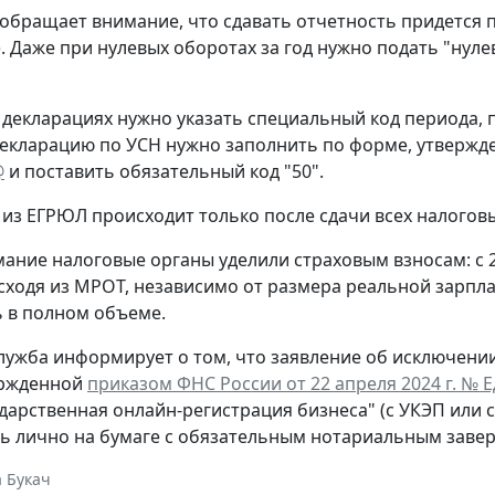
обращает внимание, что сдавать отчетность придется 
. Даже при нулевых оборотах за год нужно подать "нул
 декларациях нужно указать специальный код периода
екларацию по УСН нужно заполнить по форме, утверж
@
и поставить обязательный код "50".
из ЕГРЮЛ происходит только после сдачи всех налогов
ание налоговые органы уделили страховым взносам: с 
сходя из МРОТ, независимо от размера реальной зарпла
 в полном объеме.
лужба информирует о том, что заявление об исключени
ержденной
приказом ФНС России от 22 апреля 2024 г. № 
ударственная онлайн-регистрация бизнеса" (с УКЭП или 
ь лично на бумаге с обязательным нотариальным заве
 Букач