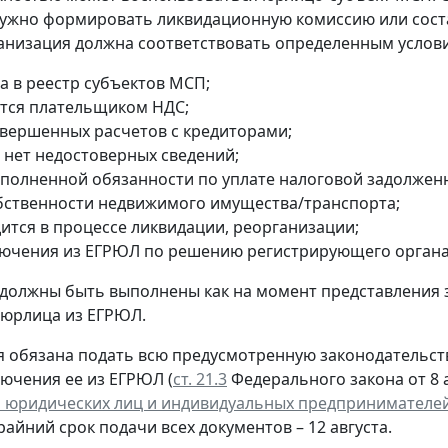
ужно формировать ликвидационную комиссию или сост
анизация должна соответствовать определенным услов
а в реестр субъектов МСП;
ется плательщиком НДС;
авершенных расчетов с кредиторами;
 нет недостоверных сведений;
сполненной обязанности по уплате налоговой задолжен
обственности недвижимого имущества/транспорта;
дится в процессе ликвидации, реорганизации;
лючения из ЕГРЮЛ по решению регистрирующего органа
 должны быть выполнены как на момент представления 
 юрлица из ЕГРЮЛ.
 обязана подать всю предусмотренную законодательств
лючения ее из ЕГРЮЛ (
ст. 21.3
Федерального закона от 8 а
 юридических лиц и индивидуальных предпринимателе
крайний срок подачи всех документов – 12 августа.