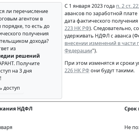
С 1 января 2023 года
п. 2 ст. 
ся ли перечисление
авансов по заработной плате
говым агентом в
дата фактического получения 
 порядке, то есть до
223 НК РФ
). Следовательно, 
ического получения
удерживать НДФЛ с аванса (Фе
ательщиком дохода?
внесении изменений в части 
твет из
Федерации
").
педии решений
При этом изменятся и сроки 
АРАНТ. Получите
226 НК РФ
они будут такими.
ступ на 3 дня
!
ь доступ
ржания НДФЛ
Срок
нваря
Не по