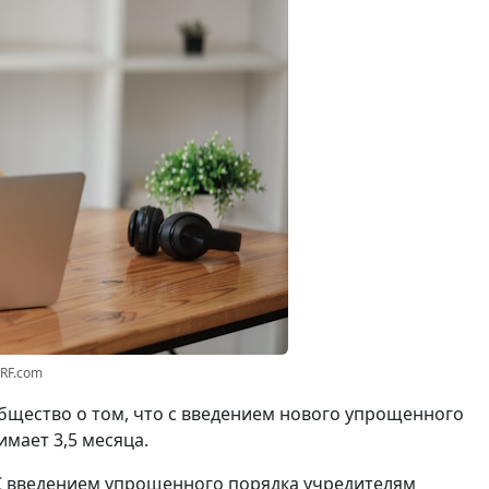
3RF.com
щество о том, что с введением нового упрощенного
мает 3,5 месяца.
С введением упрощенного порядка учредителям