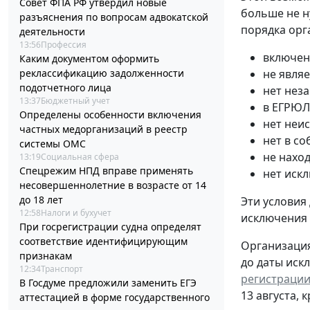
Совет ФПА РФ утвердил новые
больше не н
разъяснения по вопросам адвокатской
порядка орг
деятельности
13:56
Профессия
включен
Каким документом оформить
реклассификацию задолженности
не явля
подотчетного лица
нет нез
13:37
Бюджетный учет
в ЕГРЮЛ
Определены особенности включения
нет неи
частных медорганизаций в реестр
нет в с
системы ОМС
не нахо
13:19
Социальная сфера
Спецрежим НПД вправе применять
нет иск
несовершеннолетние в возрасте от 14
до 18 лет
Эти условия
12:58
Налоги и бухучет
исключения
При госрегистрации судна определят
соответствие идентифицирующим
Организация
признакам
до даты иск
12:34
Транспорт
регистрации
В Госдуме предложили заменить ЕГЭ
13 августа, 
аттестацией в форме государственного