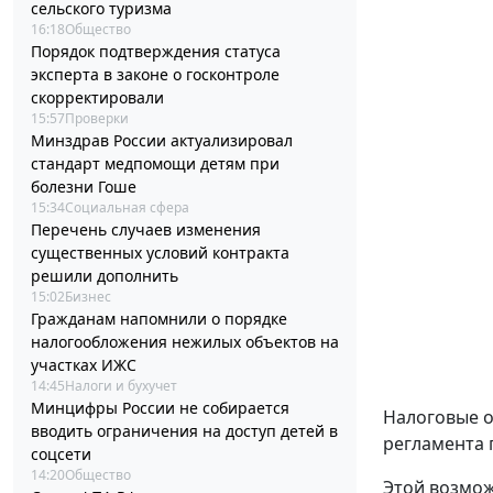
сельского туризма
16:18
Общество
Порядок подтверждения статуса
эксперта в законе о госконтроле
скорректировали
15:57
Проверки
Минздрав России актуализировал
стандарт медпомощи детям при
болезни Гоше
15:34
Социальная сфера
Перечень случаев изменения
существенных условий контракта
решили дополнить
15:02
Бизнес
Гражданам напомнили о порядке
налогообложения нежилых объектов на
участках ИЖС
14:45
Налоги и бухучет
Минцифры России не собирается
Налоговые о
вводить ограничения на доступ детей в
регламента 
соцсети
14:20
Общество
Этой возмож