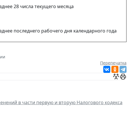
зднее 28 числа текущего месяца
зднее последнего рабочего дня календарного года
ции
Перепечатка
енений в части первую и вторую Налогового кодекса