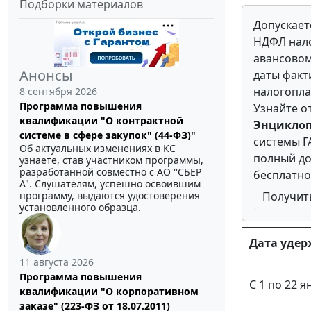
Подборки материалов
Допускает
НДФЛ нало
авансовом
Анонсы
даты факт
налогопл
8 сентября 2026
Программа повышения
Узнайте о
квалификации "О контрактной
Энцикло
системе в сфере закупок" (44-ФЗ)"
системы Г
Об актуальных изменениях в КС
полный до
узнаете, став участником программы,
разработанной совместно с АО ''СБЕР
бесплатно
А". Слушателям, успешно освоившим
программу, выдаются удостоверения
Получит
установленного образца.
Дата уде
11 августа 2026
Программа повышения
С 1 по 22 я
квалификации "О корпоративном
заказе" (223-ФЗ от 18.07.2011)