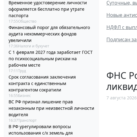
Суточные, в
Временное удостоверение личности
оформляется бесплатно при утрате
Новые антис
паспорта
17:55
Общество
НДФЛ с выпл
Финансовый порог для обязательного
аудита некоммерческих фондов
Подписан за
увеличили
17:36
Налоги и бухучет
С 1 февраля 2027 года заработает ГОСТ
по психосоциальным рискам на
рабочем месте
17:11
Труд
ФНС Ро
Срок согласования заключения
ликви
контракта с единственным
контрагентом сократили
16:55
Бизнес
7 августа 2026
ВС РФ признал лишение прав
незаконным при неизвестной личности
водителя
16:37
Транспорт
В РФ урегулировали вопросы
использования с/х земель для