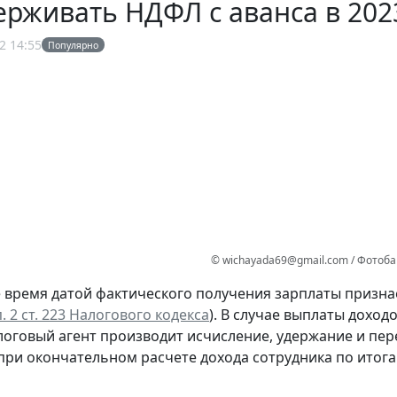
ерживать НДФЛ с аванса в 202
2 14:55
Популярно
© wichayada69@gmail.com / Фотоб
 время датой фактического получения зарплаты признае
п. 2 ст. 223 Налогового кодекса
). В случае выплаты доход
логовый агент производит исчисление, удержание и пе
 при окончательном расчете дохода сотрудника по итога