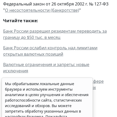
Федеральный закон от 26 октября 2002 г. № 127-ФЗ
"
О несостоятельности (банкротстве)
"
Читайте также:
Банк России разрешил резидентам переводить за
границу до $50 тыс. в месяц
Банк России ослабил контроль над лимитами
открытых валютных позиций
Валютные ограничения и запреты: новые
исключения
В России выработают новые механизмы в сфере
Мы обрабатываем локальные данные
валютного регулирования и международных
браузера и используем инструменты
расчетов
аналитики в целях улучшения и обеспечения
работоспособности сайта, статистических
исследований и обзоров. Вы можете
запретить обработку указанных данных в
настройках браузера. Пожалуйста,