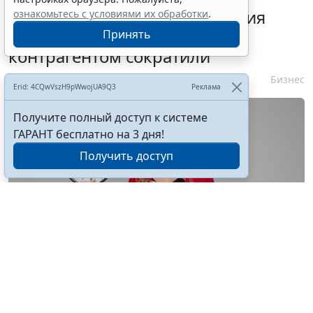
Срок согласования заключения
ознакомьтесь с условиями их обработки
.
контракта с единственным
Принять
контрагентом сократили
7 августа 2026 16:55
Бизнес
Erid: 4CQwVszH9pWwojUA9Q3
Реклама
Получите полный доступ к системе
ГАРАНТ бесплатно на 3 дня!
Получить доступ
© astimak / Фотобанк 123RF.com
Изменения внесены в
ч. 8 ст. 93 Закона № 44-ФЗ
. С 1