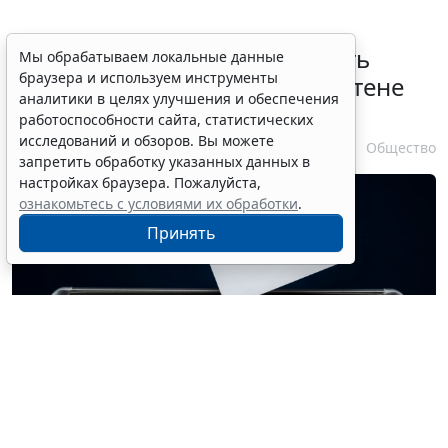
В РФ определили очередность
Мы обрабатываем локальные данные
браузера и используем инструменты
размещения партий в бюллетене
аналитики в целях улучшения и обеспечения
на выборах в Госдуму
работоспособности сайта, статистических
исследований и обзоров. Вы можете
5 августа 2026 18:35
Общество
запретить обработку указанных данных в
настройках браузера. Пожалуйста,
ознакомьтесь с условиями их обработки
.
Принять
© kupparock / Фотобанк 123RF.com