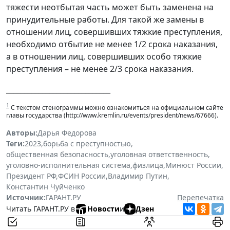
тяжести неотбытая часть может быть заменена на
принудительные работы. Для такой же замены в
отношении лиц, совершивших тяжкие преступления,
необходимо отбытие не менее 1/2 срока наказания,
а в отношении лиц, совершивших особо тяжкие
преступления – не менее 2/3 срока наказания.
_____________________________
1
С текстом стенограммы можно ознакомиться на официальном сайте
главы государства (http://www.kremlin.ru/events/president/news/67666).
Авторы:
Дарья Федорова
Теги:
2023
,
борьба с преступностью
,
общественная безопасность
,
уголовная ответственность
,
уголовно-исполнительная система
,
физлица
,
Минюст России
,
Президент РФ
,
ФСИН России
,
Владимир Путин
,
Константин Чуйченко
Источник:
ГАРАНТ.РУ
Перепечатка
Читать ГАРАНТ.РУ в
Новости
и
Дзен