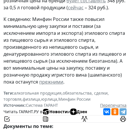
розничная цена на бренди
будет составлять
348 руб.
за 0,5 л готовой продукции (
сейчас
– 324 руб.).
К сведению: Минфин России также повысил
минимальную цену закупки и поставки (за
исключением импорта и экспорта) этилового спирта
из пищевого сырья и этилового спирта,
произведенного из непищевого сырья, и
денатурированного этилового спирта из пищевого и
непищевого сырья (за исключением биоэтанола). А
вот минимальные цены на закупку, поставку и
розничную продажу игристого вина (шампанского)
пока останутся
прежними
.
Теги:
алкогольная продукция
,
обязательства, сделки
,
торговля
,
физлица
,
юрлица
,
Минфин России
Источник:
Система ГАРАНТ
Перепечатка
Читать ГАРАНТ.РУ в
Новости
и
Дзен
Документы по теме: