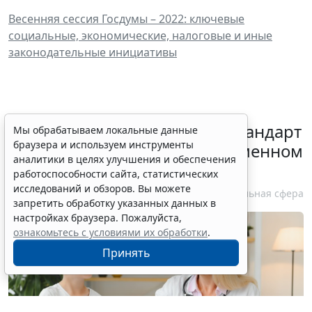
Весенняя сессия Госдумы – 2022: ключевые
социальные, экономические, налоговые и иные
законодательные инициативы
Минздрав России обновил стандарт
Мы обрабатываем локальные данные
браузера и используем инструменты
медпомощи при преждевременном
аналитики в целях улучшения и обеспечения
половом развитии
работоспособности сайта, статистических
исследований и обзоров. Вы можете
6 августа 2026 17:02
Социальная сфера
запретить обработку указанных данных в
настройках браузера. Пожалуйста,
ознакомьтесь с условиями их обработки
.
Принять