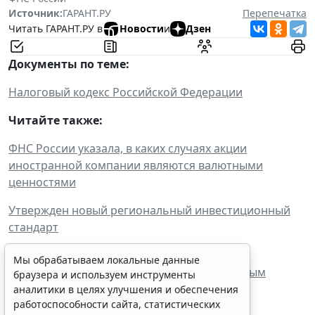
Источник:
ГАРАНТ.РУ
Перепечатка
Читать ГАРАНТ.РУ в
Новости
и
Дзен
Документы по теме:
Налоговый кодекс Российской Федерации
Читайте также:
ФНС России указала, в каких случаях акции
иностранной компании являются валютными
ценностями
Утвержден новый региональный инвестиционный
стандарт
ФНС России рассказала об особенностях
Мы обрабатываем локальные данные
осуществления расчетов по внешнеторговым
браузера и используем инструменты
договорам
аналитики в целях улучшения и обеспечения
работоспособности сайта, статистических