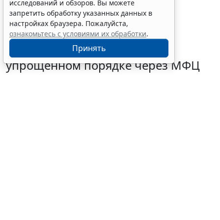
исследований и обзоров. Вы можете
запретить обработку указанных данных в
настройках браузера. Пожалуйста,
ознакомьтесь с условиями их обработки
.
Граждане могут запустить
Принять
процедуру банкротства в
упрощенном порядке через МФЦ
5 августа 2026 18:27
Налоги и бухучет
© fizkes/ Фотобанк 123RF.com