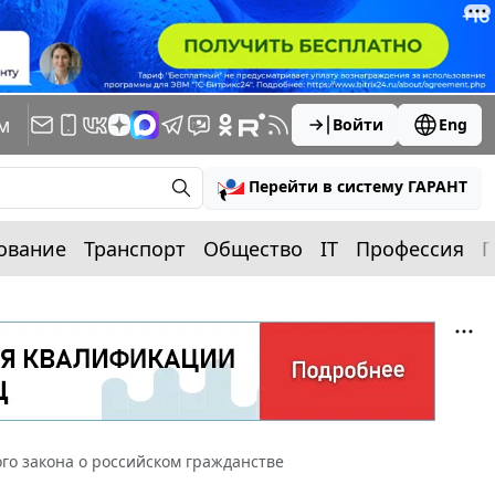
м
Войти
Eng
Перейти в систему ГАРАНТ
ование
Транспорт
Общество
IT
Профессия
П
ого закона о российском гражданстве