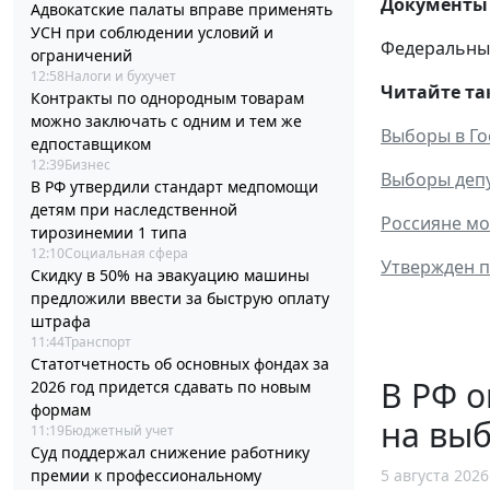
Документы 
Адвокатские палаты вправе применять
УСН при соблюдении условий и
Федеральный 
ограничений
12:58
Налоги и бухучет
Читайте та
Контракты по однородным товарам
можно заключать с одним и тем же
Выборы в Гос
едпоставщиком
12:39
Бизнес
Выборы депу
В РФ утвердили стандарт медпомощи
детям при наследственной
Россияне мо
тирозинемии 1 типа
12:10
Социальная сфера
Утвержден п
Скидку в 50% на эвакуацию машины
предложили ввести за быструю оплату
штрафа
11:44
Транспорт
Статотчетность об основных фондах за
В РФ 
2026 год придется сдавать по новым
формам
на выб
11:19
Бюджетный учет
Суд поддержал снижение работнику
премии к профессиональному
5 августа 2026