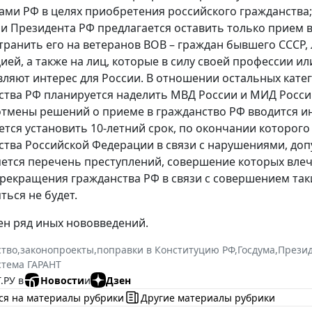
ами РФ в целях приобретения российского гражданства;
ии Президента РФ предлагается оставить только прием 
транить его на ветеранов ВОВ – граждан бывшего СССР,
ией, а также на лиц, которые в силу своей профессии 
вляют интерес для России. В отношении остальных кат
ства РФ планируется наделить МВД России и МИД Росси
отмены решений о приеме в гражданство РФ вводится и
ется установить 10-летний срок, по окончании которог
ства Российской Федерации в связи с нарушениями, до
ется перечень преступлений, совершение которых влеч
прекращения гражданства РФ в связи с совершением так
ться не будет.
н ряд иных нововведений.
ство
,
законопроекты
,
поправки в Конституцию РФ
,
Госдума
,
Презид
стема ГАРАНТ
.РУ в
Новости
и
Дзен
ся на материалы рубрики
Другие материалы рубрики