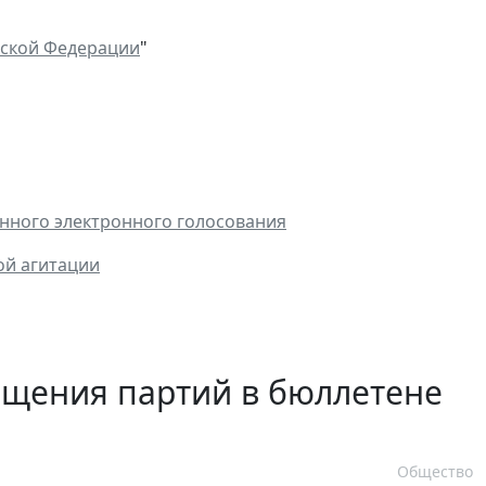
йской Федерации
"
онного электронного голосования
ой агитации
ещения партий в бюллетене
Общество