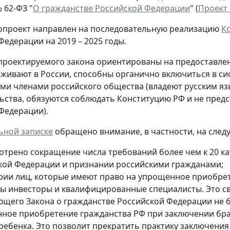
№ 62-ФЗ "
О гражданстве Российской Федерации
" (
Проект 
опроект направлен на последовательную реализацию
К
Федерации на 2019 – 2025 годы.
роектируемого закона ориентированы на предоставлен
живают в России, способны органично включиться в си
и членами российского общества (владеют русским яз
ьства, обязуются соблюдать Конституцию РФ и не предс
Федерации).
ьной записке
обращено внимание, в частности, на след
отрено сокращение числа требований более чем к 20 ка
кой Федерации и признании российскими гражданами;
ории лиц, которые имеют право на упрощенное приобре
ы инвесторы и квалифицированные специалисты. Это св
ющего Закона о гражданстве Российской Федерации не 
ное приобретение гражданства РФ при заключении брак
ребенка. Это позволит прекратить практику заключени