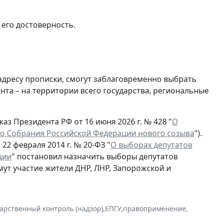
 его достоверность.
 адресу прописки, смогут заблаговременно выбрать
та – на территории всего государства, региональные
аз Президента РФ от 16 июня 2026 г. № 428 "
О
о Собрания Российской Федерации нового созыва
").
22 февраля 2014 г. № 20-ФЗ "
О выборах депутатов
ции
" постановил назначить выборы депутатов
мут участие жители ДНР, ЛНР, Запорожской и
дарственный контроль (надзор)
,
ЕПГУ
,
правоприменение
,