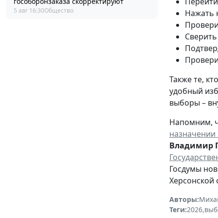
Перейти
гособоронзаказа скорректируют
5 авг 16:30
Общество
Нажать 
Провери
Сверить
Подтвер
Провери
Также те, к
удобный изб
выборы – вн
Напомним, ч
назначении 
Владимир 
Государстве
Госдумы нов
Херсонской 
Авторы:
Миха
Теги:
2026
,
выб