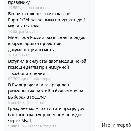
празднику
10:58
Судебная практика
Бензин экологических классов
Евро-2/3/4 разрешили продавать до 1
июля 2027 года
10:33
Транспорт
Минстрой России разъяснил порядок
корректировки проектной
документации и сметы
10:04
Бизнес
Вступил в силу стандарт медицинской
помощи детям при иммунной
тромбоцитопении
09:30
Социальная сфера
В РФ определили очередность
размещения партий в бюллетене на
выборах в Госдуму
5 авг 18:35
Общество
Граждане могут запустить процедуру
банкротства в упрощенном порядке
через МФЦ
Итоги жереб
5 авг 18:27
Налоги и бухучет