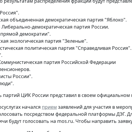
по результатам распределения фракции будут представл
Россия".
ская объединенная демократическая партия "Яблоко".
– Либерально-демократическая партия России.
 прямой демократии".
кая экологическая партия "Зеленые".
стическая политическая партия "Справедливая Россия".
.
Коммунистическая партия Российской Федерации
пенсионеров.
исты России".
люди".
 партий ЦИК России представил в своем официальном 
госуслугах начался
прием
заявлений для участия в мероп
олосовать посредством федеральной платформы ДЭГ. Дл
ичи будут голосовать на mos.ru. Чтобы направить заявку