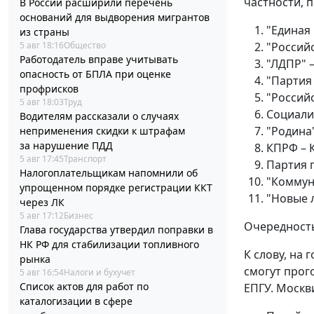
частности, 
В России расширили перечень
оснований для выдворения мигрантов
"Единая 
из страны
5 авг 18:16
Общество
"Россий
Работодатель вправе учитывать
"ЛДПР" 
опасность от БПЛА при оценке
"Партия
профрисков
"Российс
5 авг 18:03
Труд
Социали
Водителям рассказали о случаях
"Родина"
неприменения скидки к штрафам
за нарушение ПДД
КПРФ – 
5 авг 17:45
Транспорт
Партия 
Налогоплательщикам напомнили об
"Коммун
упрощенном порядке регистрации ККТ
"Новые 
через ЛК
5 авг 17:12
Бизнес
Очередность
Глава государства утвердил поправки в
НК РФ для стабилизации топливного
К слову, на 
рынка
смогут прог
5 авг 16:54
Налоги и бухучет
Список актов для работ по
ЕПГУ. Москв
каталогизации в сфере