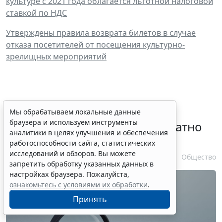
культуре с 2021 года облагается льготной налоговой
ставкой по НДС
Утверждены правила возврата билетов в случае
отказа посетителей от посещения культурно-
зрелищных мероприятий
Временное удостоверение
Мы обрабатываем локальные данные
браузера и используем инструменты
личности оформляется бесплатно
аналитики в целях улучшения и обеспечения
при утрате паспорта
работоспособности сайта, статистических
исследований и обзоров. Вы можете
7 августа 2026 17:55
Общество
запретить обработку указанных данных в
настройках браузера. Пожалуйста,
ознакомьтесь с условиями их обработки
.
Принять