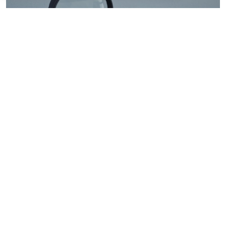
© ilixe48 / Фотобанк 123RF.com
Россиянам напомнили, как подтвердить свою
личность при отсутствии основного документа для
идентификации гражданина. Для этого необходимо
получить временное удостоверение лично в
подразделении МВД России. Оно выдается
бесплатно. Понадобится одно черно-белое или
цветное фото размером 3,5x4,5 см.
При замене паспорта такое удостоверение
оформляется по желанию при сдаче старого
документа (срок действия – до получения нового).
При выдаче нового паспорта временное