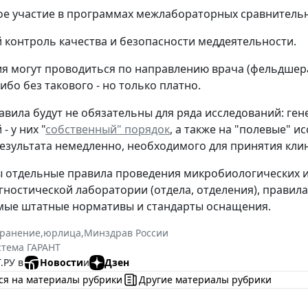
ное участие в программах межлабораторных сравнитель
й контроль качества и безопасности меддеятельности.
я могут проводиться по направлению врача (фельдшера,
ибо без такового - но только платно.
авила будут не обязательны для ряда исследований: ге
- у них "
собственный" порядок
, а также на "полевые" 
езультата немедленно, необходимого для принятия кли
 отдельные правила проведения микробиологических и
гностической лаборатории (отдела, отделения), прави
мые штатные нормативы и стандарты оснащения.
хранение
,
юрлица
,
Минздрав России
стема ГАРАНТ
.РУ в
Новости
и
Дзен
ся на материалы рубрики
Другие материалы рубрики