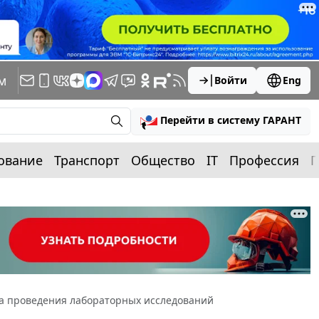
м
Войти
Eng
Перейти в систему ГАРАНТ
ование
Транспорт
Общество
IT
Профессия
П
ла проведения лабораторных исследований