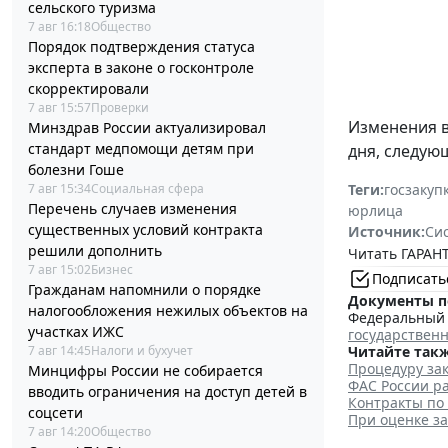
сельского туризма
7 авг 16:18
Общество
Порядок подтверждения статуса
эксперта в законе о госконтроле
скорректировали
7 авг 15:57
Проверки
Изменения 
Минздрав России актуализировал
стандарт медпомощи детям при
дня, следую
болезни Гоше
Теги:
госзакуп
7 авг 15:34
Социальная сфера
Перечень случаев изменения
юрлица
существенных условий контракта
Источник:
Си
решили дополнить
Читать ГАРАНТ
7 авг 15:02
Бизнес
Подписать
Гражданам напомнили о порядке
Документы п
налогообложения нежилых объектов на
Федеральный з
участках ИЖС
государствен
Читайте такж
7 авг 14:45
Налоги и бухучет
Процедуру зак
Минцифры России не собирается
ФАС России ра
вводить ограничения на доступ детей в
Контракты по
соцсети
При оценке з
7 авг 14:20
Общество