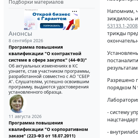
Подборки материалов
Напомним, ч
зиждилось и
53133.1-2008
Анонсы
трижды пред
окончательн
8 сентября 2026
Программа повышения
Установлены
квалификации "О контрактной
постаналити
системе в сфере закупок" (44-ФЗ)"
Об актуальных изменениях в КС
результатам
узнаете, став участником программы,
разработанной совместно с АО ''СБЕР
Разрешено п
А". Слушателям, успешно освоившим
программу, выдаются удостоверения
порядком N 
установленного образца.
Лаборатория
- систему у
11 августа 2026
нацстандарт
Программа повышения
квалификации "О корпоративном
- внутрилаб
заказе" (223-ФЗ от 18.07.2011)