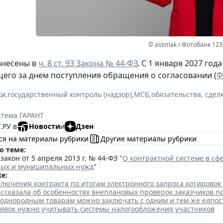
© astimak / Фотобанк 12
внесены в
ч. 8 ст. 93 Закона № 44-ФЗ
. С 1 января 2027 год
щего за днем поступления обращения о согласовании (
Ф
ки
,
государственный контроль (надзор)
,
МСБ
,
обязательства, сдел
стема ГАРАНТ
.РУ в
Новости
и
Дзен
ся на материалы рубрики
Другие материалы рубрики
о теме:
акон от 5 апреля 2013 г. № 44-ФЗ "
О контрактной системе в сфе
ных и муниципальных нужд
"
е:
лючения контракта по итогам электронного запроса котировок
ссказала об особенностях внеплановых проверок заказчиков п
 однородным товарам можно заключать с одним и тем же едпо
аявок нужно учитывать системы налогообложения участников