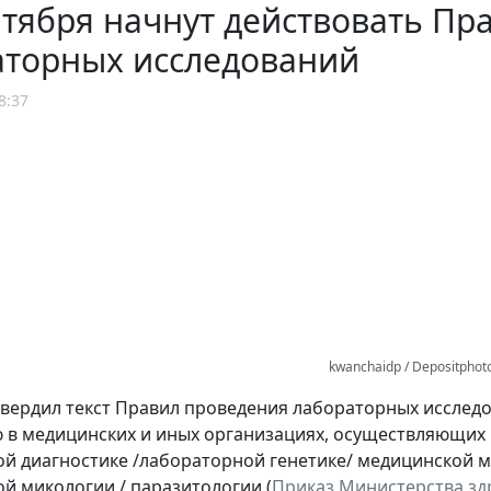
нтября начнут действовать П
аторных исследований
8:37
kwanchaidp / Depositphot
вердил текст Правил проведения лабораторных исследов
в медицинских и иных организациях, осуществляющих 
й диагностике /лабораторной генетике/ медицинской м
й микологии / паразитологии (
Приказ Министерства здр