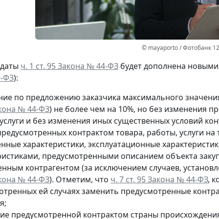
© mayaporto / Фотобанк 1
 даты
ч. 1 ст. 95 Закона № 44-ФЗ
будет дополнена новыми 
9-ФЗ
):
ние по предложению заказчика максимального значения
акона № 44-ФЗ
) не более чем на 10%, но без изменения 
услуги и без изменения иных существенных условий кон
редусмотренных контрактом товара, работы, услуги на т
енные характеристики, эксплуатационные характеристи
ристиками, предусмотренными описанием объекта закуп
енным контрагентом (за исключением случаев, установ
акона № 44-ФЗ
). Отметим, что
ч. 7 ст. 95 Закона № 44-ФЗ
, 
отренных ей случаях заменить предусмотренные контракт
я;
ие предусмотренной контрактом страны происхождения