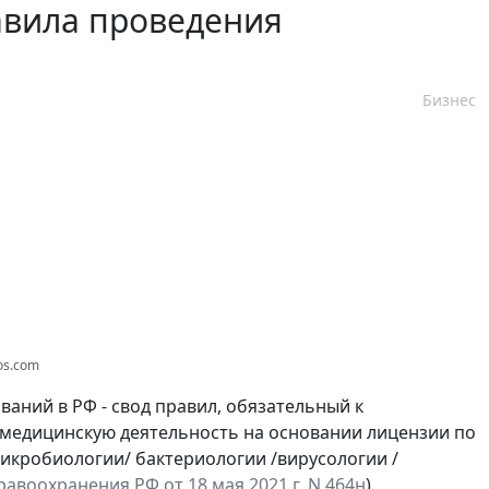
равила проведения
Бизнес
os.com
аний в РФ - свод правил, обязательный к
медицинскую деятельность на основании лицензии по
икробиологии/ бактериологии /вирусологии /
авоохранения РФ от 18 мая 2021 г. N 464н
).