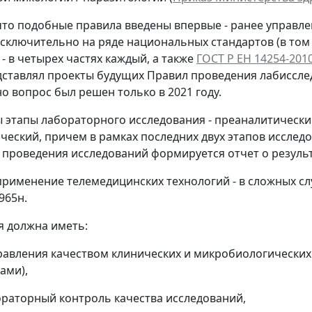
то подобные правила введены впервые - ранее управл
сключительно на ряде национальных стандартов (в том
- в четырех частях каждый, а также
ГОСТ Р ЕН 14254-201
ставлял проекты будущих Правил проведения лабисследов
о вопрос был решен только в 2021 году.
 этапы лабораторного исследования - преаналитически
ческий, причем в рамках последних двух этапов исслед
 проведения исследований формируется отчет о результ
рименение телемедицинских технологий - в сложных слу
965н.
 должна иметь:
правления качеством клинических и микробиологических
ами),
ораторный контроль качества исследований,