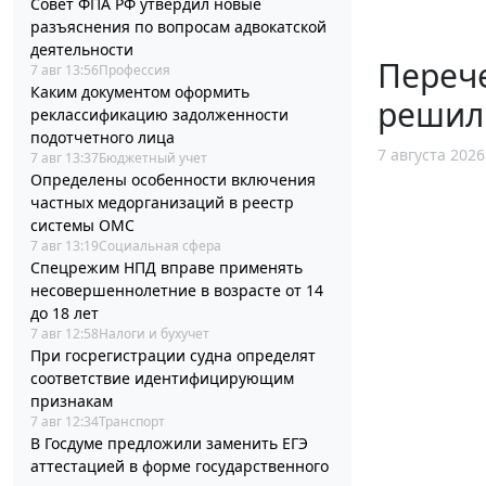
Совет ФПА РФ утвердил новые
разъяснения по вопросам адвокатской
деятельности
Перече
7 авг 13:56
Профессия
Каким документом оформить
решил
реклассификацию задолженности
подотчетного лица
7 августа 2026
7 авг 13:37
Бюджетный учет
Определены особенности включения
частных медорганизаций в реестр
системы ОМС
7 авг 13:19
Социальная сфера
Спецрежим НПД вправе применять
несовершеннолетние в возрасте от 14
до 18 лет
7 авг 12:58
Налоги и бухучет
При госрегистрации судна определят
соответствие идентифицирующим
признакам
7 авг 12:34
Транспорт
В Госдуме предложили заменить ЕГЭ
аттестацией в форме государственного