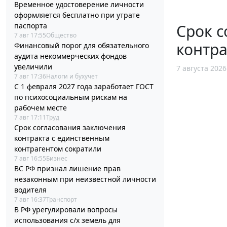
Временное удостоверение личности
оформляется бесплатно при утрате
Срок с
паспорта
7 авг 17:55
Общество
контра
Финансовый порог для обязательного
аудита некоммерческих фондов
увеличили
7 августа 2026
7 авг 17:36
Налоги и бухучет
С 1 февраля 2027 года заработает ГОСТ
по психосоциальным рискам на
рабочем месте
7 авг 17:11
Труд
Срок согласования заключения
контракта с единственным
контрагентом сократили
7 авг 16:55
Бизнес
ВС РФ признал лишение прав
незаконным при неизвестной личности
водителя
7 авг 16:37
Транспорт
В РФ урегулировали вопросы
использования с/х земель для