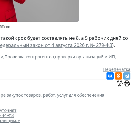
3RF.com
а такой срок будет составлять не 8, а 5 рабочих дней со
едеральный закон от 4 августа 2026 г. № 279-ФЗ
).
ки
,
Проверка контрагентов
,
проверки организаций и ИП
,
Перепечатка
ре закупок товаров, работ, услуг для обеспечения
 уточнят
о 44-ФЗ
ставщиком