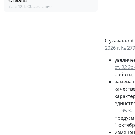
экзамена
7 авг 12:15
Образование
С указанной
2026 г. № 27
увеличе
ст. 22 З
работы, 
замена п
качеств
характе
единств
ст. 95 З
предусм
1 октябр
изменен