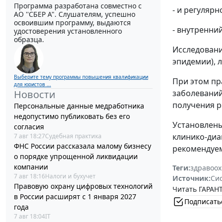
Программа разработана совместно с
- и регуляр
АО ''СБЕР А". Слушателям, успешно
освоившим программу, выдаются
- внутренни
удостоверения установленного
образца.
Исследовани
эпидемии), л
Выберите тему программы повышения квалификации
При этом пр
для юристов ...
заболеваний 
Новости
получения р
Персональные данные медработника
недопустимо публиковать без его
Установлены
согласия
клинико-диа
7 авг 18:27
Судебная практика
ФНС России рассказала малому бизнесу
рекомендуе
о порядке упрощенной ликвидации
компании
Теги:
здравоо
7 авг 18:16
Налоги и бухучет
Источник:
Си
Правовую охрану цифровых технологий
Читать ГАРАНТ
в России расширят с 1 января 2027
Подписать
года
7 авг 18:04
IT