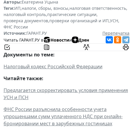
Авторы:
Екатерина Уцына
Теги:
ИП
,
налоги, сборы, взносы
,
налоговая ответственность
,
налоговый контроль
,
практические ситуации
,
проверка документов
,
проверки организаций и ИП
,
УСН
,
ФНС России
Источник:
ГАРАНТ.РУ
Перепечатка
Читать ГАРАНТ.РУ в
Новости
и
Дзен
Документы по теме:
Налоговый кодекс Российской Федерации
Читайте также:
Предлагается скорректировать условия применения
УСН и ПСН
ФНС России разъяснила особенности учета
упрощенцами сумм уплаченного НДС при онлайн-
бронировании мест в зарубежных гостиницах