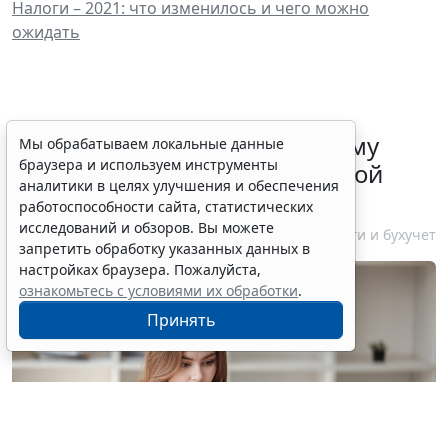
Налоги – 2021: что изменилось и чего можно
ожидать
ФНС России рассказала малому
Мы обрабатываем локальные данные
браузера и используем инструменты
бизнесу о порядке упрощенной
аналитики в целях улучшения и обеспечения
ликвидации компании
работоспособности сайта, статистических
исследований и обзоров. Вы можете
7 августа 2026 18:16
Налоги и бухучет
запретить обработку указанных данных в
настройках браузера. Пожалуйста,
ознакомьтесь с условиями их обработки
.
Принять