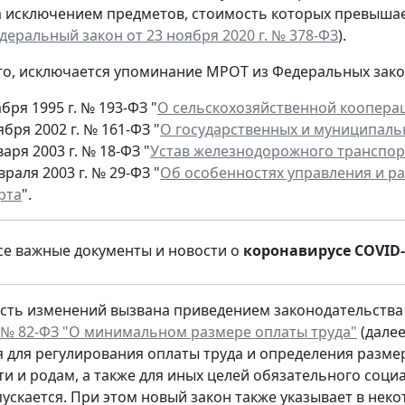
а исключением предметов, стоимость которых превышае
деральный закон от 23 ноября 2020 г. № 378-ФЗ
).
о, исключается упоминание МРОТ из Федеральных зако
абря 1995 г. № 193-ФЗ "
О сельскохозяйственной коопера
ября 2002 г. № 161-ФЗ "
О государственных и муниципаль
варя 2003 г. № 18-ФЗ "
Устав железнодорожного транспор
враля 2003 г. № 29-ФЗ "
Об особенностях управления и 
рта
".
е важные документы и новости о
коронавирусе COVID-
ть изменений вызвана приведением законодательства 
. № 82-ФЗ "О минимальном размере оплаты труда"
(далее
 для регулирования оплаты труда и определения разме
и и родам, а также для иных целей обязательного соц
пускается. При этом новый закон также указывает в нек