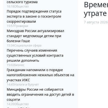
сельского туризма
Време
16:18
Общество
утрате
Порядок подтверждения статуса
эксперта в законе о госконтроле
скорректировали
7 августа 2026
15:57
Проверки
Минздрав России актуализировал
стандарт медпомощи детям при
болезни Гоше
15:34
Социальная сфера
Перечень случаев изменения
существенных условий контракта
решили дополнить
15:02
Бизнес
Гражданам напомнили о порядке
налогообложения нежилых объектов на
участках ИЖС
14:45
Налоги и бухучет
Минцифры России не собирается
вводить ограничения на доступ детей в
соцсети
14:20
Общество