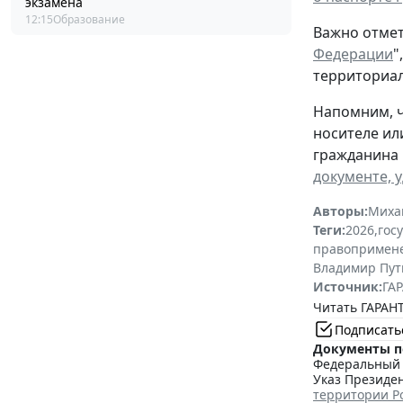
экзамена
12:15
Образование
Важно отмет
Федерации
"
территориал
Напомним, ч
носителе ил
гражданина 
документе, 
Авторы:
Миха
Теги:
2026
,
гос
правопримен
Владимир Пут
Источник:
ГАР
Читать ГАРАНТ
Подписать
Документы п
Федеральный з
Указ Президен
территории Р