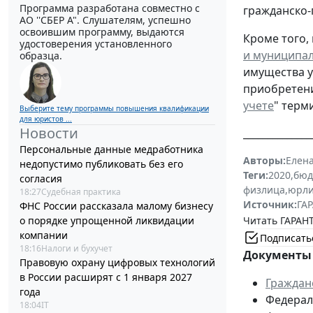
Программа разработана совместно с
гражданско-
АО ''СБЕР А". Слушателям, успешно
освоившим программу, выдаются
Кроме того,
удостоверения установленного
и муниципа
образца.
имущества у
приобретени
учете
" терм
Выберите тему программы повышения квалификации
для юристов ...
Новости
______________
Персональные данные медработника
Авторы:
Елен
недопустимо публиковать без его
Теги:
2020
,
бюд
согласия
физлица
,
юрл
18:27
Судебная практика
Источник:
ГАР
ФНС России рассказала малому бизнесу
Читать ГАРАНТ
о порядке упрощенной ликвидации
компании
Подписать
18:16
Налоги и бухучет
Документы 
Правовую охрану цифровых технологий
в России расширят с 1 января 2027
Граждан
года
Федераль
18:04
IT