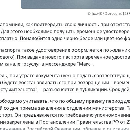
© ilixe48 / Фотобанк 123
апомнили, как подтвердить свою личность при отсутст
 Для этого необходимо получить временное удостовере
сплатно. Понадобится одно черно-белое или цветное фот
паспорта такое удостоверение оформляется по желанию 
ового). При выдаче нового паспорта временное удостов
 канале госуслуг в мессенджере "Макс".
едь, при утрате документа нужно подать соответствующ
ы будете восстанавливать его при возвращении – време
сту жительства", – разъясняется в публикации. Срок дей
обходимо учитывать, что по общему правилу период д
й со дня приема заявления в отделении министерства. 
спорт. Он предъявляется по требованию уполномоченн
ии закреплены в Постановлении Правительства РФ от 23 
гражданина Российской Федерации, образца и описания