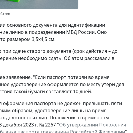
RF.com
вии основного документа для идентификации
ние лично в подразделении МВД России. Оно
о размером 3,5x4,5 см.
при сдаче старого документа (срок действия – до
ерение необходимо сдать. Об этом рассказали в
ее заявление. "Если паспорт потерян во время
нное удостоверение оформляется по месту утери для
ствия такой бумаги составляет 10 дней.
ля оформления паспорта не должен превышать пяти
Таким образом, удостоверение лишь на время
ых должностных лиц. Положения о временном
декабря 2023 г. № 2267 "
Об утверждении Положения
 бланка паспорта гражданина Российской Федерации
".