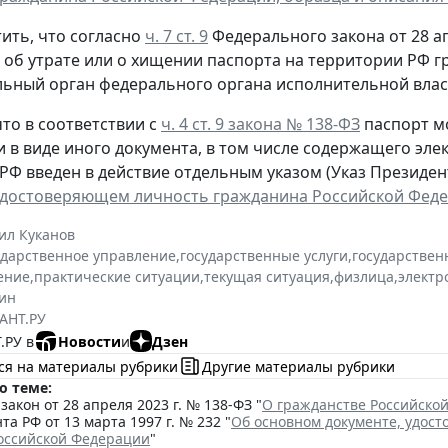
ить, что согласно
ч. 7 ст. 9
Федерального закона от 28 ап
, об утрате или о хищении паспорта на территории РФ 
ьный орган федерального органа исполнительной власт
то в соответствии с
ч. 4 ст. 9 закона № 138-ФЗ
паспорт м
и в виде иного документа, в том числе содержащего эл
РФ введен в действие отдельным указом (Указ Президента
удостоверяющем личность гражданина Российской Фед
ил Куканов
ударственное управление
,
государственные услуги
,
государствен
ение
,
практические ситуации
,
текущая ситуация
,
физлица
,
электр
ин
АНТ.РУ
.РУ в
Новости
и
Дзен
ся на материалы рубрики
Другие материалы рубрики
о теме:
акон от 28 апреля 2023 г. № 138-ФЗ "
О гражданстве Российско
та РФ от 13 марта 1997 г. № 232 "
Об основном документе, удос
оссийской Федерации
"