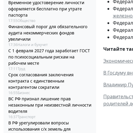
Федераль
Временное удостоверение личности
Федераль
оформляется бесплатно при утрате
паспорта
железно
17:55
Общество
Федераль
Финансовый порог для обязательного
Федераль
аудита некоммерческих фондов
Федераль
увеличили
17:36
Налоги и бухучет
Читайте та
С 1 февраля 2027 года заработает ГОСТ
по психосоциальным рискам на
Экономическ
рабочем месте
17:11
Труд
В Госдуму в
Срок согласования заключения
контракта с единственным
Владимир Пу
контрагентом сократили
16:55
Бизнес
Правительст
ВС РФ признал лишение прав
родителей д
незаконным при неизвестной личности
водителя
16:37
Транспорт
В РФ урегулировали вопросы
использования с/х земель для