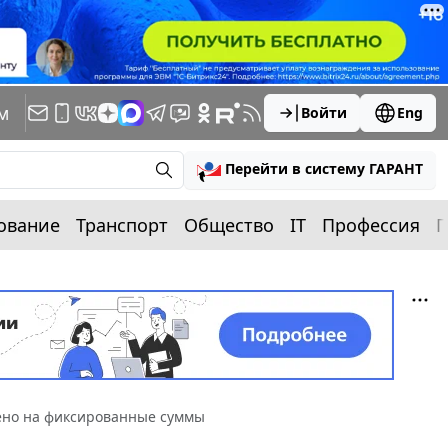
м
Войти
Eng
Перейти в систему ГАРАНТ
ование
Транспорт
Общество
IT
Профессия
П
нено на фиксированные суммы