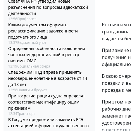
Совет ФПА РФ утвердил новые
разъяснения по вопросам адвокатской
деятельности
13:56
Профессия
Россиянам н
Каким документом оформить
реклассификацию задолженности
гражданина.
подотчетного лица
выдается бе
13:37
Бюджетный учет
Определены особенности включения
При замене 
частных медорганизаций в реестр
получения н
системы ОМС
официальном
13:19
Социальная сфера
Спецрежим НПД вправе применять
В свою очер
несовершеннолетние в возрасте от 14
поездки и в
до 18 лет
проезда к ме
12:58
Налоги и бухучет
При госрегистрации судна определят
При этом не
соответствие идентифицирующим
признакам
рабочих дне
12:34
Транспорт
заменяет па
В Госдуме предложили заменить ЕГЭ
удостоверен
аттестацией в форме государственного
о паспорте 