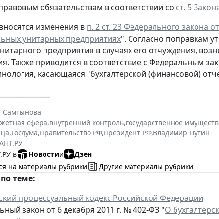
правовым обязательствам в соответствии со
ст. 5 Закон
 вносятся изменения в
п. 2 ст. 23 Федерального закона о
льных унитарных предприятиях
". Согласно поправкам 
нитарного предприятия в случаях его отчуждения, воз
я. Также приводится в соответствие с Федеральным закон
инология, касающаяся "бухгалтерской (финансовой) отч
_______________
а Самтынова
жетная сфера
,
внутренний контроль
,
государственное имуществ
ица
,
Госдума
,
Правительство РФ
,
Президент РФ
,
Владимир Путин
АНТ.РУ
.РУ в
Новости
и
Дзен
ся на материалы рубрики
Другие материалы рубрики
по теме:
ский процессуальный кодекс Российской Федерации
ный закон от 6 декабря 2011 г. № 402-ФЗ "
О бухгалтерс