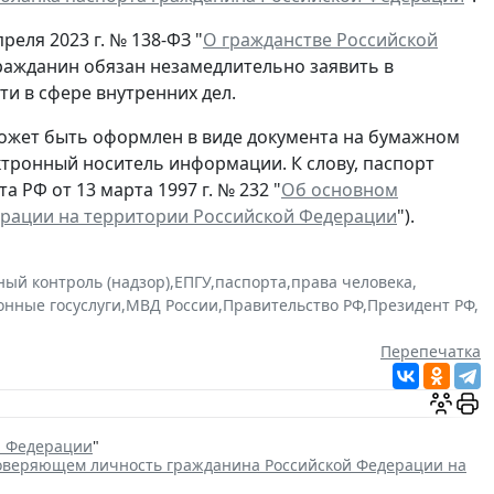
реля 2023 г. № 138-ФЗ "
О гражданстве Российской
гражданин обязан незамедлительно заявить в
и в сфере внутренних дел.
ожет быть оформлен в виде документа на бумажном
ектронный носитель информации. К слову, паспорт
 РФ от 13 марта 1997 г. № 232 "
Об основном
ерации на территории Российской Федерации
").
ный контроль (надзор)
,
ЕПГУ
,
паспорта
,
права человека
,
онные госуслуги
,
МВД России
,
Правительство РФ
,
Президент РФ
,
Перепечатка
й Федерации
"
товеряющем личность гражданина Российской Федерации на