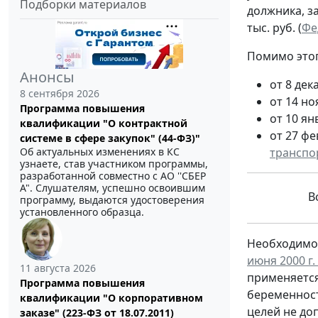
Подборки материалов
должника, з
тыс. руб. (
Фе
Помимо этог
Анонсы
от 8 дек
8 сентября 2026
от 14 но
Программа повышения
от 10 ян
квалификации "О контрактной
от 27 фе
системе в сфере закупок" (44-ФЗ)"
Об актуальных изменениях в КС
транспо
узнаете, став участником программы,
разработанной совместно с АО ''СБЕР
А". Слушателям, успешно освоившим
Вс
программу, выдаются удостоверения
установленного образца.
Необходимос
июня 2000 г
11 августа 2026
применяется
Программа повышения
беременност
квалификации "О корпоративном
целей не до
заказе" (223-ФЗ от 18.07.2011)