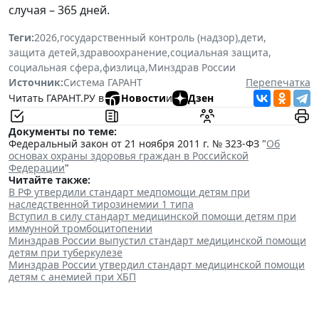
случая – 365 дней.
Теги:
2026
,
государственный контроль (надзор)
,
дети
,
защита детей
,
здравоохранение
,
социальная защита
,
социальная сфера
,
физлица
,
Минздрав России
Источник:
Система ГАРАНТ
Перепечатка
Читать ГАРАНТ.РУ в
Новости
и
Дзен
Документы по теме:
Федеральный закон от 21 ноября 2011 г. № 323-ФЗ "
Об
основах охраны здоровья граждан в Российской
Федерации
"
Читайте также:
В РФ утвердили стандарт медпомощи детям при
наследственной тирозинемии 1 типа
Вступил в силу стандарт медицинской помощи детям при
иммунной тромбоцитопении
Минздрав России выпустил стандарт медицинской помощи
детям при туберкулезе
Минздрав России утвердил стандарт медицинской помощи
детям с анемией при ХБП