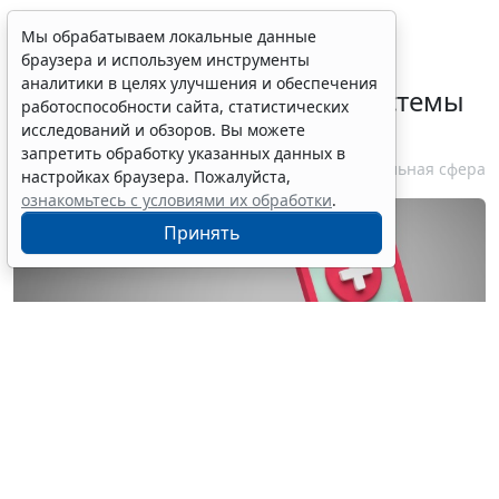
Определены особенности
Мы обрабатываем локальные данные
браузера и используем инструменты
включения частных
аналитики в целях улучшения и обеспечения
медорганизаций в реестр системы
работоспособности сайта, статистических
ОМС
исследований и обзоров. Вы можете
запретить обработку указанных данных в
7 августа 2026 13:19
Социальная сфера
настройках браузера. Пожалуйста,
ознакомьтесь с условиями их обработки
.
Принять
© wellyans / Фотобанк 123RF.com