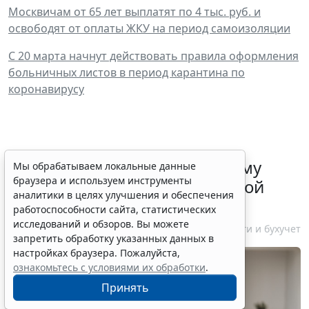
Москвичам от 65 лет выплатят по 4 тыс. руб. и
освободят от оплаты ЖКУ на период самоизоляции
С 20 марта начнут действовать правила оформления
больничных листов в период карантина по
коронавирусу
ФНС России рассказала малому
Мы обрабатываем локальные данные
браузера и используем инструменты
бизнесу о порядке упрощенной
аналитики в целях улучшения и обеспечения
ликвидации компании
работоспособности сайта, статистических
исследований и обзоров. Вы можете
7 августа 2026 18:16
Налоги и бухучет
запретить обработку указанных данных в
настройках браузера. Пожалуйста,
ознакомьтесь с условиями их обработки
.
Принять