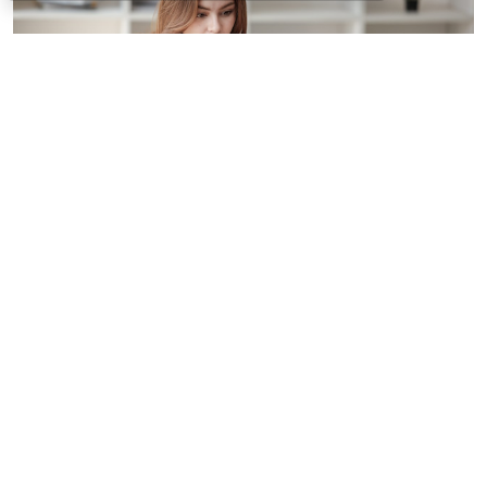
© treeratw/ Фотобанк 123RF.com
Налоговые органы на официальном сайте
информируют бизнес-сообщество о том, что с
введением нового упрощенного регламента
процедура прекращения деятельности организации
занимает 3,5 месяца.
Этой возможностью может воспользоваться
юрлицо-субъект МСП. С введением упрощенного
порядка учредителям больше не нужно