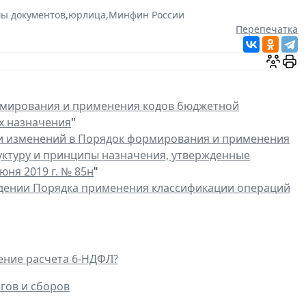
ы документов
,
юрлица
,
Минфин России
Перепечатка
мирования и применения кодов бюджетной
х назначения
"
и изменений в Порядок формирования и применения
уктуру и принципы назначения, утвержденные
ня 2019 г. № 85н
"
дении Порядка применения классификации операций
ение расчета 6-НДФЛ?
гов и сборов