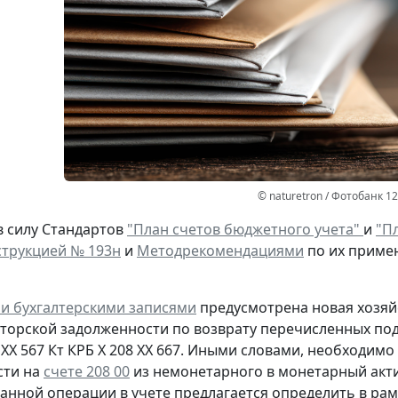
© naturetron / Фотобанк 1
в силу Стандартов
"План счетов бюджетного учета"
и
"Пл
трукцией № 193н
и
Методрекомендациями
по их приме
и бухгалтерскими записями
предусмотрена
новая
хозяй
иторской задолженности
по возврату
перечисленных под
 ХХ 567
Кт
КРБ Х 208 ХХ 667. Иными словами, необходим
сти на
счете 208 00
из немонетарного в монетарный акти
анной операции в учете предлагается определить в рам