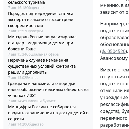
сельского туризма
мнению, в д
7 авг 16:18
Общество
зависит от 
Порядок подтверждения статуса
эксперта в законе о госконтроле
Например, е
скорректировали
подотчетни
7 авг 15:57
Проверки
Минздрав России актуализировал
образовала
стандарт медпомощи детям при
обоснованн
болезни Гоше
(
ф. 0504520
)
7 авг 15:34
Социальная сфера
Авансовому
Перечень случаев изменения
существенных условий контракта
Вместе с те
решили дополнить
отсутствия 
7 авг 15:02
Бизнес
подотчетног
Гражданам напомнили о порядке
налогообложения нежилых объектов на
отменили ил
участках ИЖС
учреждение 
7 авг 14:45
Налоги и бухучет
реклассифик
Минцифры России не собирается
средств), бу
вводить ограничения на доступ детей в
первичного 
соцсети
7 авг 14:20
Общество
разработан