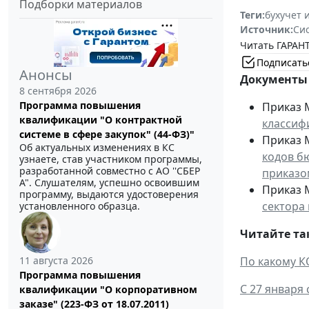
Подборки материалов
Теги:
бухучет 
Источник:
Си
Читать ГАРАНТ
Подписать
Анонсы
Документы 
8 сентября 2026
Программа повышения
Приказ М
квалификации "О контрактной
классиф
системе в сфере закупок" (44-ФЗ)"
Приказ М
Об актуальных изменениях в КС
кодов б
узнаете, став участником программы,
разработанной совместно с АО ''СБЕР
приказо
А". Слушателям, успешно освоившим
Приказ М
программу, выдаются удостоверения
сектора
установленного образца.
Читайте та
11 августа 2026
По какому К
Программа повышения
С 27 января
квалификации "О корпоративном
заказе" (223-ФЗ от 18.07.2011)