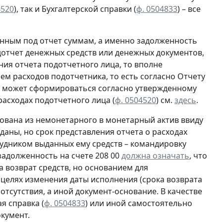
4520
), так и Бухгалтерской справки
(
ф. 0504833
) – все
нным под отчет суммам, а именно задолженность
отчет денежных средств или денежных документов,
ия отчета подотчетного лица, то вполне
ем расходов подотчетника, то есть согласно
Отчету
ца может сформироваться согласно утвержденному
асходах подотчетного лица (
ф. 0504520
) см.
здесь
.
ована из немонетарного в монетарный актив ввиду
даны, но срок представления отчета о расходах
рудником выданных ему средств – командировку
 задолженность на счете 208 00
должна означать
, что
 возврат средств, но основанием для
 целях изменения даты исполнения (срока возврата
 отсутствия, а иной документ-основание. В качестве
я справка (
ф. 0504833
) или иной
самостоятельно
кумент.