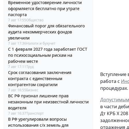
Временное удостоверение личности
оформляется бесплатно при утрате
паспорта
7 авг 17:55
Общество
Финансовый порог для обязательного
аудита некоммерческих фондов
увеличили
7 авг 17:36
Налоги и бухучет
С 1 февраля 2027 года заработает ГОСТ
по психосоциальным рискам на
рабочем месте
7 авг 17:11
Труд
Срок согласования заключения
Вступление 
контракта с единственным
работа с
Инс
контрагентом сократили
процедурах.
7 авг 16:55
Бизнес
ВС РФ признал лишение прав
Допустимым
незаконным при неизвестной личности
в части деб
водителя
Дт
КРБ Х 208
7 авг 16:37
Транспорт
В РФ урегулировали вопросы
задолженно
использования с/х земель для
отражения д