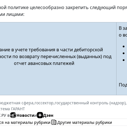
тной политике целесообразно закрепить следующий пор
ми лицами:
В з
о в
ние в учете требования в части дебиторской
ости по возврату перечисленных (выданных) под
отчет авансовых платежей
Под
бюджетная сфера
,
госсектор
,
государственный контроль (надзор)
,
стема ГАРАНТ
.РУ в
Новости
и
Дзен
ся на материалы рубрики
Другие материалы рубрики