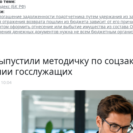
о теме:
декс (БК РФ)
е:
 погашение задолженности подотчетника путем удержания из з
я отражения возврата пошлин из бюджета зависит от его прич
нтом оформить отнесение или выбытие имущества из состава 
анения денежных документов нужна не всем бюджетным органи
ыпустили методичку по соцза
нии госслужащих
 10:04