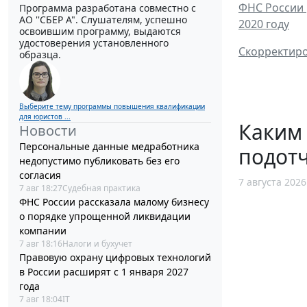
ФНС России 
Программа разработана совместно с
АО ''СБЕР А". Слушателям, успешно
2020 году
освоившим программу, выдаются
удостоверения установленного
Скорректиро
образца.
Выберите тему программы повышения квалификации
для юристов ...
Каким
Новости
Персональные данные медработника
подотч
недопустимо публиковать без его
согласия
7 августа 2026
7 авг 18:27
Судебная практика
ФНС России рассказала малому бизнесу
о порядке упрощенной ликвидации
компании
7 авг 18:16
Налоги и бухучет
Правовую охрану цифровых технологий
в России расширят с 1 января 2027
года
7 авг 18:04
IT