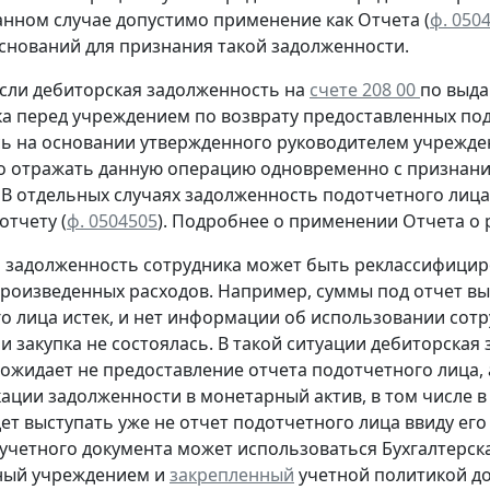
анном случае допустимо применение как Отчета (
ф. 050
оснований для признания такой задолженности.
сли дебиторская задолженность на
счете 208 00
по выда
ка перед учреждением
по возврату
предоставленных под
сь
на основании утвержденного руководителем учрежден
о отражать данную операцию
одновременно
с признани
. В отдельных случаях задолженность подотчетного ли
 отчету
(
ф. 0504505
).
Подробнее о применении Отчета о р
м задолженность сотрудника может быть реклассифицир
произведенных расходов. Например, суммы под отчет вы
о лица истек, и нет информации об использовании сот
и закупка не состоялась. В такой ситуации дебиторская
ожидает не предоставление отчета подотчетного лица, а
ации задолженности в монетарный актив, в том числе в
дет выступать уже не отчет подотчетного лица ввиду его
учетного документа
может использоваться Бухгалтерска
ный учреждением и
закрепленный
учетной политикой до