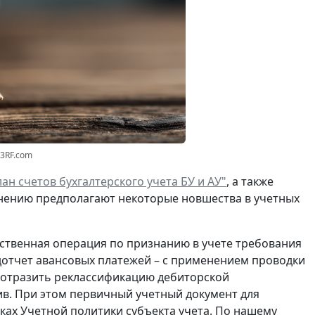
23RF.com
ан счетов бухгалтерского учета БУ и АУ"
, а также
нению предполагают некоторые новшества в учетных
ственная операция по
признанию
в учете
требования
отчет авансовых платежей – с применением проводки
о отразить реклассификацию дебиторской
в. При этом первичный учетный документ для
ках Учетной политики субъекта учета. По нашему