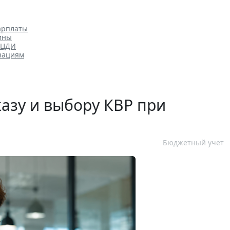
арплаты
ины
ОЦДИ
зациям
казу и выбору КВР при
Бюджетный учет