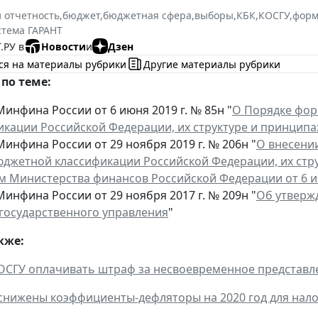
и отчетность
,
бюджет
,
бюджетная сфера
,
выборы
,
КБК
,
КОСГУ
,
форм
стема ГАРАНТ
.РУ в
Новости
и
Дзен
ся на материалы рубрики
Другие материалы рубрики
по теме:
инфина России от 6 июня 2019 г. № 85н "
О Порядке фор
икации Российской Федерации, их структуре и принципа
инфина России от 29 ноября 2019 г. № 206н "
О внесени
юджетной классификации Российской Федерации, их стр
м Министерства финансов Российской Федерации от 6 ию
инфина России от 29 ноября 2017 г. № 209н "
Об утверж
 государственного управления
"
кже:
ОСГУ оплачивать штраф за несвоевременное представл
 снижены коэффициенты-дефляторы на 2020 год для нало