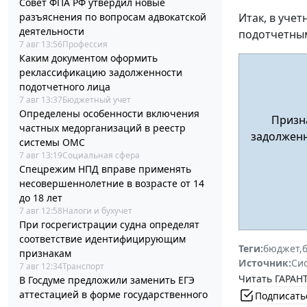
Совет ФПА РФ утвердил новые
разъяснения по вопросам адвокатской
Итак, в уче
деятельности
подотчетны
7 авг 13:56
Профессия
Каким документом оформить
реклассификацию задолженности
подотчетного лица
7 авг 13:37
Бюджетный учет
Определены особенности включения
Призна
частных медорганизаций в реестр
задолженн
системы ОМС
7 авг 13:19
Социальная сфера
Спецрежим НПД вправе применять
несовершеннолетние в возрасте от 14
до 18 лет
7 авг 12:58
Налоги и бухучет
При госрегистрации судна определят
соответствие идентифицирующим
Теги:
бюджет
,
признакам
Источник:
Си
7 авг 12:34
Транспорт
Читать ГАРАНТ
В Госдуме предложили заменить ЕГЭ
аттестацией в форме государственного
Подписать