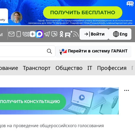
м
Войти
Eng
Перейти в систему ГАРАНТ
ование
Транспорт
Общество
IT
Профессия
П
дов на проведение общероссийского голосования