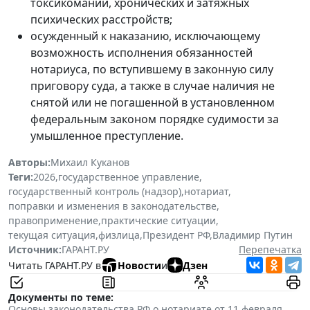
токсикомании, хронических и затяжных
психических расстройств;
осужденный к наказанию, исключающему
возможность исполнения обязанностей
нотариуса, по вступившему в законную силу
приговору суда, а также в случае наличия не
снятой или не погашенной в установленном
федеральным законом порядке судимости за
умышленное преступление.
Авторы:
Михаил Куканов
Теги:
2026
,
государственное управление
,
государственный контроль (надзор)
,
нотариат
,
поправки и изменения в законодательстве
,
правоприменение
,
практические ситуации
,
текущая ситуация
,
физлица
,
Президент РФ
,
Владимир Путин
Источник:
ГАРАНТ.РУ
Перепечатка
Читать ГАРАНТ.РУ в
Новости
и
Дзен
Документы по теме:
Основы законодательства РФ о нотариате от 11 февраля