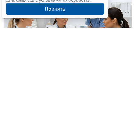
Принять
© anamulhaqueanik7641 / Фотобанк 123RF.com
Минздрав России продолжает выпускать новые
типовые дополнительные профпрограммы
профпереподготовки и повышения квалификации.
Так, в частности, утверждены следующие программы
переподготовки:
общая гигиена
;
травматология и ортопедия
;