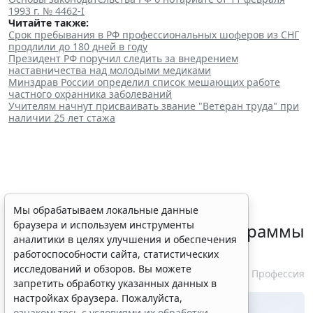
1993 г. № 4462-I
Читайте также:
Срок пребывания в РФ профессиональных шоферов из СНГ
продлили до 180 дней в году
Президент РФ поручил следить за внедрением
наставничества над молодыми медиками
Минздрав России определил список мешающих работе
частного охранника заболеваний
Учителям начнут присваивать звание "Ветеран труда" при
наличии 25 лет стажа
Минздрав России выпустил
Мы обрабатываем локальные данные
браузера и используем инструменты
очередные типовые доппрограммы
аналитики в целях улучшения и обеспечения
профпереподготовки
работоспособности сайта, статистических
исследований и обзоров. Вы можете
29 июля 2026 15:39
Профессия
запретить обработку указанных данных в
настройках браузера. Пожалуйста,
ознакомьтесь с условиями их обработки
.