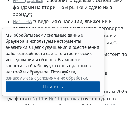
№ 11 (сделка)
"Сведения о сделках с основными
фондами на вторичном рынке и сдаче их в
аренду";
№ 11-НА
"Сведения о наличии, движении и
составе обращающихся контрактов, договоров
Мы обрабатываем локальные данные
аренды, лицензий, маркетинговых активов и
браузера и используем инструменты
гудвилла (деловой репутации организации)".
аналитики в целях улучшения и обеспечения
работоспособности сайта, статистических
Впервые отчитаться по новым формам предстоит по
исследований и обзоров. Вы можете
итогам 2026 года.
запретить обработку указанных данных в
настройках браузера. Пожалуйста,
Ранее применявшиеся
формы
таких отчетов
ознакомьтесь с условиями их обработки
.
упраздняются.
Принять
Сроки представления не изменились: по итогам 2026
года формы
№ 11
и
№ 11 (краткая)
нужно сдать в
период с 15 февраля до 1 апреля 2027 года,
№ 11
(сделка)
и
№ 11-НА
– с 25 мая до соответственно 1
июля и 30 июня 2027 года.