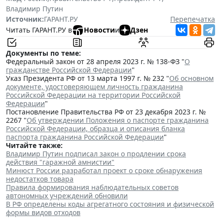
Владимир Путин
Источник:
ГАРАНТ.РУ
Перепечатка
Читать ГАРАНТ.РУ в
Новости
и
Дзен
Документы по теме:
Федеральный закон от 28 апреля 2023 г. № 138-ФЗ "
О
гражданстве Российской Федерации
"
Указ Президента РФ от 13 марта 1997 г. № 232 "
Об основном
документе, удостоверяющем личность гражданина
Российской Федерации на территории Российской
Федерации
"
Постановление Правительства РФ от 23 декабря 2023 г. №
2267 "
Об утверждении Положения о паспорте гражданина
Российской Федерации, образца и описания бланка
паспорта гражданина Российской Федерации
"
Читайте также:
Владимир Путин подписал закон о продлении срока
действия "гаражной амнистии"
Минюст России разработал проект о сроке обнаружения
недостатков товара
Правила формирования наблюдательных советов
автономных учреждений обновили
В РФ определены коды агрегатного состояния и физической
формы видов отходов