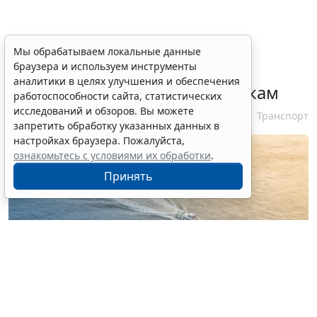
При госрегистрации судна
Мы обрабатываем локальные данные
браузера и используем инструменты
определят соответствие
аналитики в целях улучшения и обеспечения
идентифицирующим признакам
работоспособности сайта, статистических
исследований и обзоров. Вы можете
7 августа 2026 12:34
Транспорт
запретить обработку указанных данных в
настройках браузера. Пожалуйста,
ознакомьтесь с условиями их обработки
.
Принять
© nonchanon / Фотобанк 123RF.com