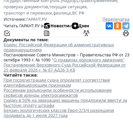
государственный контроль (надзор)
,
правоприменение
,
проверка документов
,
текущая ситуация
,
транспорт и перевозки
,
физлица
,
ВС РФ
Источник:
ГАРАНТ.РУ
Перепечатка
Читать ГАРАНТ.РУ в
Новости
и
Дзен
Документы по теме:
Кодекс Российской Федерации об административных
правонарушениях
Постановление Совета Министров – Правительства РФ от 23
октября 1993 г. № 1090 "
О правилах дорожного движения"
Постановление Верховного Суда Российской Федерации от
25 февраля 2026 г. № 67-АД26-3-К8
Читайте также:
При госрегистрации судна определят соответствие
идентифицирующим признакам
Россиянам разъяснили особенности использования
сервисов аренды электросамокатов
Скидку в 50% на эвакуацию машины предложили ввести за
быструю оплату штрафа
Бензин экологических классов Евро-2/3/4 разрешили
продавать до 1 июля 2027 года