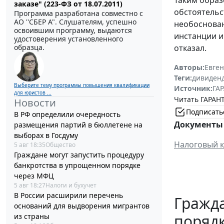
заказе" (223-ФЗ от 18.07.2011)
обстоятельс
Программа разработана совместно с
АО ''СБЕР А". Слушателям, успешно
необоснован
освоившим программу, выдаются
инстанции и
удостоверения установленного
образца.
отказал.
Авторы:
Евге
Теги:
дивиден
Выберите тему программы повышения квалификации
Источник:
ГАР
для юристов ...
Читать ГАРАНТ
Новости
Подписать
В РФ определили очередность
Документы 
размещения партий в бюллетене на
выборах в Госдуму
Налоговый к
5 авг 18:35
Общество
Граждане могут запустить процедуру
банкротства в упрощенном порядке
через МФЦ
5 авг 18:27
Налоги и бухучет
В России расширили перечень
Гражда
оснований для выдворения мигрантов
поряд
из страны