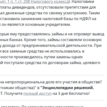
дп. 1 п. 1 ст. 208 Налогового кодекса
). Налоговики
платы дивидендов, отсутствовали препятствия для
ал денежные средства по своему усмотрению. Таким
установила занижение налоговой базы по НДФЛ на
х он является основным учредителем.
торые ему предоставлялись займы и не опроверг вывод
нных банках. Кроме того, займы составляли основную
му дохода от предпринимательской деятельности. При
и все заемные средства не использовались в
енности производилось путем замены одних
ий поступали средства по договорам займа, целевого
она непропорциональна доле его участия в обществе?
стникам общества)" в
"Энциклопедии решений.
Т. Получите
полный доступ
на 3 дня бесплатно!
 средствах. По совокупности установленных