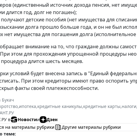
еров (единственный источник дохода пенсия, нет имуще
и длится год, долг не погашен);
 получают детские пособия (нет имущества для списания
взыскании долга прошло больше года, и он не был испол
ых нет имущества для погашения долга (исполнительное
обращает внимание на то, что граждане должны самост
 При этом для прохождения упрощенной процедуры не
а процедура длится шесть месяцев.
рки условий будет внесена запись в "Единый федеральн
 списать. При этом кредиторы имеют право оспорить 
н скрыл факты своей платежеспособности.
 Букач
кротство
,
ипотека
,
кредитные каникулы
,
кредитные карты
,
налоги
АНТ.РУ
.РУ в
Новости
и
Дзен
ся на материалы рубрики
Другие материалы рубрики
о теме: