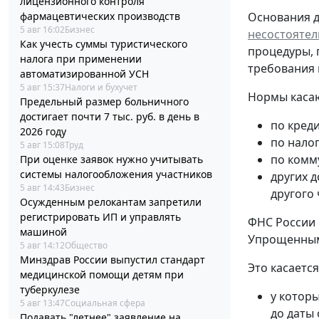
лицензионного контроля
фармацевтических производств
Основания д
5 авг 16:02
Бизнес
несостоятел
Как учесть суммы туристического
процедуры, 
налога при применении
требования 
автоматизированной УСН
5 авг 15:37
Налоги и бухучет
Нормы касаю
Предельный размер больничного
достигает почти 7 тыс. руб. в день в
по кред
2026 году
по нало
5 авг 15:08
Труд
по комм
При оценке заявок нужно учитывать
системы налогообложения участников
других 
5 авг 14:43
Бизнес
другого 
Осужденным релокантам запретили
регистрировать ИП и управлять
ФНС России 
машиной
Упрощенным 
5 авг 14:12
Общество
Минздрав России выпустил стандарт
Это касается
медицинской помощи детям при
туберкулезе
у которы
5 авг 13:47
Социальная сфера
до даты
Подавать "летнее" заявление на