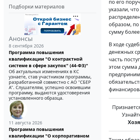
по его пору
Подборки материалов
указали, чт
распределен
образом, по
сумму более
Анонсы
В ходе суде
8 сентября 2026
денежных ср
Программа повышения
квалификации "О контрактной
часть посту
системе в сфере закупок" (44-ФЗ)"
этом сумма 
Об актуальных изменениях в КС
предпринима
узнаете, став участником программы,
обязательст
разработанной совместно с АО ''СБЕР
А". Слушателям, успешно освоившим
финансирова
программу, выдаются удостоверения
установленного образца.
Признается
Узнайт
Хоз
11 августа 2026
Программа повышения
квалификации "О корпоративном
Таким образ