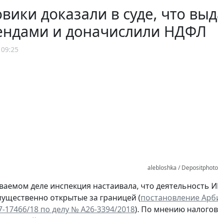
вики доказали в суде, что в
ендами и доначислили НДФЛ
 09:25
alebloshka / Depositphot
ваемом деле инспекция настаивала, что деятельность И
мущественно открытые за границей (
постановление Арби
7-17466/18 по делу № А26-3394/2018
). По мнению налого