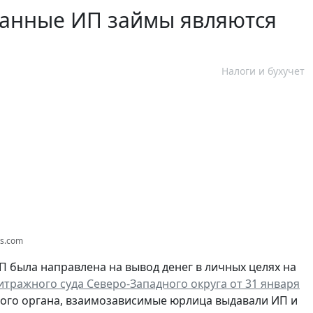
ыданные ИП займы являются
Налоги и бухучет
os.com
П была направлена на вывод денег в личных целях на
тражного суда Северо-Западного округа от 31 января
вого органа, взаимозависимые юрлица выдавали ИП и