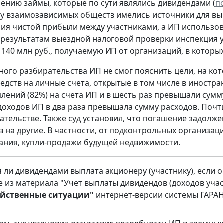
чению займы, которые по сути являлись дивидендами (
по
о у взаимозависимых обществ имелись источники для вы
ия чистой прибыли между участниками, а ИП использов
 результатам выездной налоговой проверки инспекция 
 140 млн руб., получаемую ИП от организаций, в которы
бного разбирательства ИП не смог пояснить цели, на ко
едств на личные счета, открытые в том числе в иностра
плений (82%) на счета ИП и в шесть раз превышали сум
доходов ИП в два раза превышала сумму расходов. Почт
тельстве. Также суд установил, что погашение задолж
в на другие. В частности, от подконтрольных организац
ния, купли-продажи будущей недвижимости.
 ли дивидендами выплата акционеру (участнику), если 
е из материала "Учет выплаты дивидендов (доходов уча
яйственные ситуации"
интернет-версии системы ГАРАН
ом, суд установил отсутствие потребности ИП в заемных