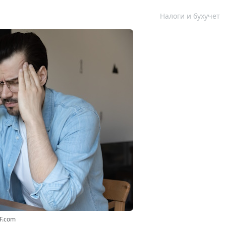
Налоги и бухучет
F.com