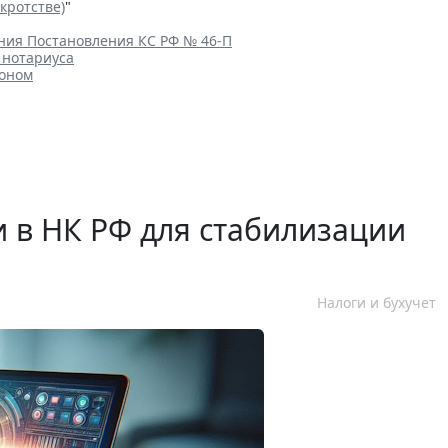
кротстве)
"
ения Постановления КС РФ № 46-П
 нотариуса
коном
и в НК РФ для стабилизации
Налоги и бухучет