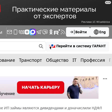
м
Войти
Eng
Перейти в систему ГАРАНТ
ование
Транспорт
Общество
IT
Профессия
П
нные ИП займы являются дивидендами и доначислили НДФЛ