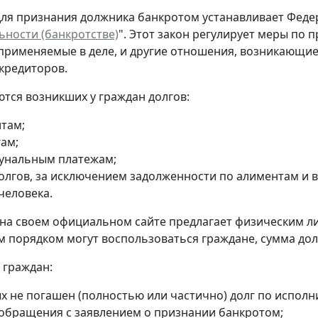
ля признания должника банкротом устанавливает Федера
ьности (банкротстве)
". Этот закон регулирует меры по 
применяемые в деле, и другие отношения, возникающи
кредиторов.
тся возникших у граждан долгов:
итам;
гам;
унальным платежам;
долгов, за исключением задолженности по алиментам и
человека.
на своем официальном сайте предлагает физическим л
порядком могут воспользоваться граждане, сумма долга 
 граждан:
х не погашен (полностью или частично) долг по исполн
 обращения с заявлением о признании банкротом;