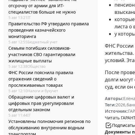
пенсион
отсрочку от армии для ИТ-
взыскани
специалистов больше не нужно
5 авг 13:21
IT
которые
Правительство РФ утвердило правила
листа о 
проведения казначейского
у котор
мониторинга
5 авг 12:55
Бюджетный учет
ФНС России 
Семьям погибших силовиков-
жительства.
участников СВО гарантировали
условий. Эт
жилищные выплаты
5 авг 12:38
Общество
После прове
ФНС России пояснила правила
отражения сведений о
долги могут
прослеживаемых товарах
суд, если о
5 авг 12:10
Налоги и бухучет
Обращение цифровых валют и
Авторы:
Елена
цифровых прав урегулировали
Теги:
2026
,
бан
отдельным законом
Источник:
ГАР
5 авг 11:44
IT
Читать ГАРАНТ
Установлены полномочия регионов по
Подписать
обслуживанию внутренним водным
Документы п
транспортом