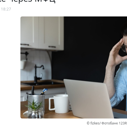
 18:27
© fizkes/ Фотобанк 123R