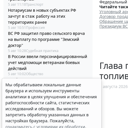
Федеральный з
5 авг 11:18
Транспорт
Читайте такж
Нотариусам в новых субъектах РФ
Уголовный ар
зачтут в стаж работу на этих
Договор прод
Обращение ци
территориях ранее
Президиум ВС 
5 авг 10:51
Профессия
ВС РФ защитил право сельского врача
на выплату по программе "Земский
доктор"
5 авг 10:28
Судебная практика
В России ввели персонифицированный
учет медпомощи ветеранам боевых
Глава 
действий
топли
5 авг 10:02
Общество
Сообщения НПФ о заключении
Мы обрабатываем локальные данные
договоров НПО и долгосрочных
5 августа 2026
браузера и используем инструменты
сбережений обновят
аналитики в целях улучшения и обеспечения
5 авг 09:30
Налоги и бухучет
Президент РФ подписал очередной
работоспособности сайта, статистических
пакет из 59 федеральных законов
исследований и обзоров. Вы можете
5 авг 09:00
Общество
запретить обработку указанных данных в
Международным организациям
настройках браузера. Пожалуйста,
установили правила выдачи
ознакомьтесь с условиями их обработки
.