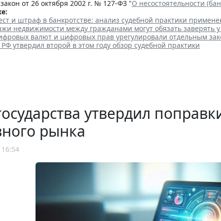
акон от 26 октября 2002 г. № 127-ФЗ "
О несостоятельности (бан
е:
ест и штраф в банкротстве: анализ судебной практики примен
ажи недвижимости между гражданами могут обязать заверять у
фровых валют и цифровых прав урегулировали отдельным за
РФ утвердил второй в этом году обзор судебной практики
государства утвердил поправк
вного рынка
 16:54