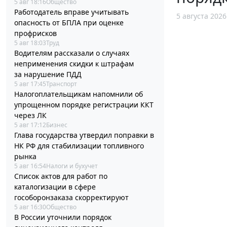
5 авг 18:16
Общество
Работодатель вправе учитывать
5 августа 2026
опасность от БПЛА при оценке
профрисков
5 авг 18:03
Труд
Водителям рассказали о случаях
неприменения скидки к штрафам
за нарушение ПДД
5 авг 17:45
Транспорт
Налогоплательщикам напомнили об
упрощенном порядке регистрации ККТ
через ЛК
5 авг 17:12
Бизнес
Глава государства утвердил поправки в
НК РФ для стабилизации топливного
рынка
5 авг 16:54
Налоги и бухучет
Список актов для работ по
каталогизации в сфере
гособоронзаказа скорректируют
5 авг 16:30
Общество
В России уточнили порядок