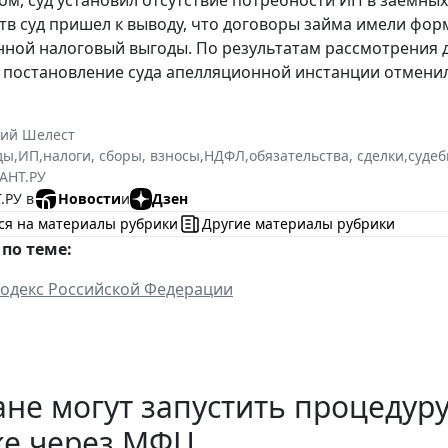
тв суд пришел к выводу, что договоры займа имели фо
ной налоговый выгоды. По результатам рассмотрения д
 постановление суда апелляционной инстанции отменил
ний Шелест
ды
,
ИП
,
налоги, сборы, взносы
,
НДФЛ
,
обязательства, сделки
,
судеб
АНТ.РУ
.РУ в
Новости
и
Дзен
ся на материалы рубрики
Другие материалы рубрики
по теме:
одекс Российской Федерации
не могут запустить процедур
ке через МФЦ