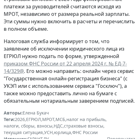
платежи за руководителей считаются исходя из
МРОТ, независимо от размера реальной зарплаты.
Эти суммы нужно включить в расчеты и перечислить
в полном объеме.
Налоговая служба информирует о том, что
заявление об исключении юридического лица из
ЕГРЮЛ нужно подать по форме, утвержденной
приказом ФНС России от 22 апреля 2024 г. № ЕД-7-
14/329@
. Его можно направить: онлайн через сервис
"Государственная онлайн-регистрация бизнеса" (с
УКЭП или с использованием сервиса "Госключ"), а
также можно предоставить лично на бумаге с
обязательным нотариальным заверением подписей.
Авторы:
Елена Букач
Теги:
2026
,
ЕГРЮЛ
,
МРОТ
,
МСБ
,
налог на прибыль
,
налоги, сборы, взносы
,
НДС
,
страховые взносы
,
текущая ситуация
,
УСН
,
юрлица
,
ФНС России
Источник:
ГАРАНТ.РУ
Перепечатка