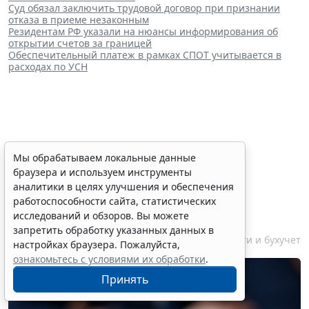
Суд обязал заключить трудовой договор при признании
отказа в приеме незаконным
Резидентам РФ указали на нюансы информирования об
открытии счетов за границей
Обеспечительный платеж в рамках СПОТ учитывается в
расходах по УСН
Финансовый порог для
Мы обрабатываем локальные данные
браузера и используем инструменты
обязательного аудита
аналитики в целях улучшения и обеспечения
некоммерческих фондов
работоспособности сайта, статистических
увеличили
исследований и обзоров. Вы можете
запретить обработку указанных данных в
7 августа 2026 17:36
Налоги и бухучет
настройках браузера. Пожалуйста,
ознакомьтесь с условиями их обработки
.
Принять