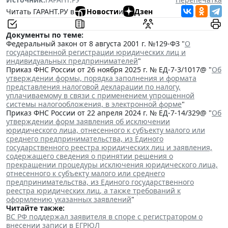
Читать ГАРАНТ.РУ в
Новости
и
Дзен
Документы по теме:
Федеральный закон от 8 августа 2001 г. №129-ФЗ "
О
государственной регистрации юридических лиц и
индивидуальных предпринимателей
"
Приказ ФНС России от 26 ноября 2025 г. № ЕД-7-3/1017@ "
Об
утверждении формы, порядка заполнения и формата
представления налоговой декларации по налогу,
уплачиваемому в связи с применением упрощенной
системы налогообложения, в электронной форме
"
Приказ ФНС России от 22 апреля 2024 г. № ЕД-7-14/329@ "
Об
утверждении форм заявления об исключении
юридического лица, отнесенного к субъекту малого или
среднего предпринимательства, из Единого
государственного реестра юридических лиц и заявления,
содержащего сведения о принятии решения о
прекращении процедуры исключения юридического лица,
отнесенного к субъекту малого или среднего
предпринимательства, из Единого государственного
реестра юридических лиц, а также требований к
оформлению указанных заявлений
"
Читайте также:
ВС РФ поддержал заявителя в споре с регистратором о
внесении записи в ЕГРЮЛ