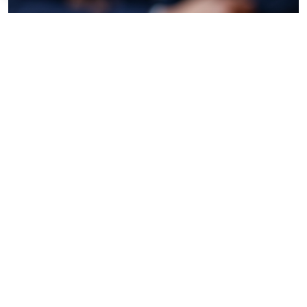
© liudmilachernetska / Фотобанк 123RF.com
Законом предусматривается увеличение с 3 млн до 5
млн руб. лимита поступления имущества, в том
числе денежных средств, за год, при достижении
которого должен проводиться обязательный аудит
бухгалтерской (финансовой) отчетности
организаций, имеющих организационно-правовую
форму фонда (за исключением государственного
внебюджетного фонда, специализированной
организации управления целевым капиталом и
фонда, имеющего статус международного фонда)